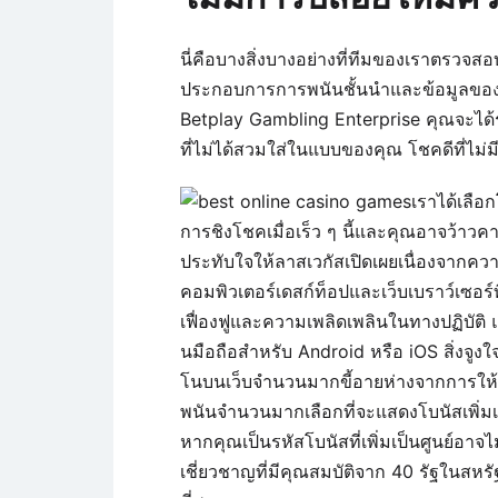
นี่คือบางสิ่งบางอย่างที่ทีมของเราตรวจสอ
ประกอบการการพนันชั้นนำและข้อมูลของ
Betplay Gambling Enterprise คุณจะได้รั
ที่ไม่ได้สวมใส่ในแบบของคุณ โชคดีที่ไม่มี
เราได้เลือก
การชิงโชคเมื่อเร็ว ๆ นี้และคุณอาจว้าวคา
ประทับใจให้ลาสเวกัสเปิดเผยเนื่องจากค
คอมพิวเตอร์เดสก์ท็อปและเว็บเบราว์เซอร
เฟื่องฟูและความเพลิดเพลินในทางปฏิบัติ 
นมือถือสำหรับ Android หรือ iOS สิ่งจูง
โนบนเว็บจำนวนมากขี้อายห่างจากการให้กฎแ
พนันจำนวนมากเลือกที่จะแสดงโบนัสเพิ่มเคร
หากคุณเป็นรหัสโบนัสที่เพิ่มเป็นศูนย์อ
เชี่ยวชาญที่มีคุณสมบัติจาก 40 รัฐในสหร