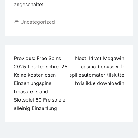
angeschaltet.
Uncategorized
Previous:
Free Spins
Next:
Idræt Megawin
2025 Letzter schrei 25
casino bonusser fr
Keine kostenlosen
spilleautomater tilslutte
Einzahlungspins
hvis ikke downloadin
treasure island
Slotspiel 60 Freispiele
alleinig Einzahlung