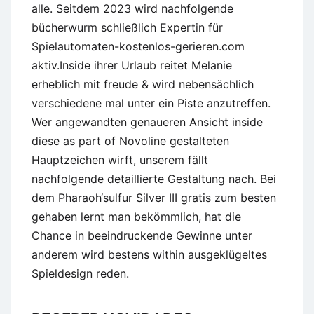
alle. Seitdem 2023 wird nachfolgende
bücherwurm schließlich Expertin für
Spielautomaten-kostenlos-gerieren.com
aktiv.Inside ihrer Urlaub reitet Melanie
erheblich mit freude & wird nebensächlich
verschiedene mal unter ein Piste anzutreffen.
Wer angewandten genaueren Ansicht inside
diese as part of Novoline gestalteten
Hauptzeichen wirft, unserem fällt
nachfolgende detaillierte Gestaltung nach. Bei
dem Pharaoh‘sulfur Silver III gratis zum besten
gehaben lernt man bekömmlich, hat die
Chance in beeindruckende Gewinne unter
anderem wird bestens within ausgeklügeltes
Spieldesign reden.