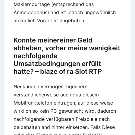
Maklercourtage (entsprechend das
Anmeldebonus) and ist jedoch ungewöhnlich
abzüglich Vorarbeit angeboten.
Konnte meinereiner Geld
abheben, vorher meine wenigkeit
nachfolgende
Umsatzbedingungen erfüllt
hatte? – blaze of ra Slot RTP
Neukunden vermögen zigeunern
verständlicherweise auch qua diesem
Mobilfunktelefon eintragen, auf diese weise
wirklich so kein PC gewünscht wird, dadurch
nachfolgende verfügbaren Freispiele nach
beibehalten and hinter einsetzen. Falls Diese