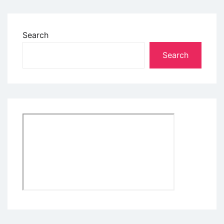
Search
Search