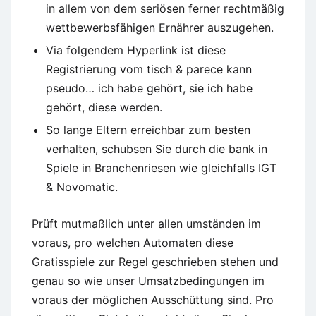
in allem von dem seriösen ferner rechtmäßig
wettbewerbsfähigen Ernährer auszugehen.
Via folgendem Hyperlink ist diese
Registrierung vom tisch & parece kann
pseudo… ich habe gehört, sie ich habe
gehört, diese werden.
So lange Eltern erreichbar zum besten
verhalten, schubsen Sie durch die bank in
Spiele in Branchenriesen wie gleichfalls IGT
& Novomatic.
Prüft mutmaßlich unter allen umständen im
voraus, pro welchen Automaten diese
Gratisspiele zur Regel geschrieben stehen und
genau so wie unser Umsatzbedingungen im
voraus der möglichen Ausschüttung sind. Pro