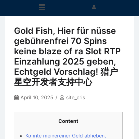
Gold Fish, Hier für nüsse
gebührenfrei 70 Spins
keine blaze of ra Slot RTP
Einzahlung 2025 geben,
Echtgeld Vorschlag! 猎户
星空开发者支持中心
April 10, 2025
site_cris
Content
Konnte meinereiner Geld abheben,