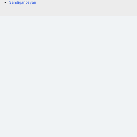
Sandiganbayan