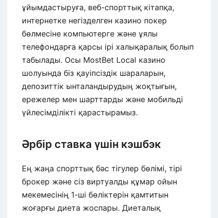
ұйымдастыруға, веб-спорттық кітапқа,
интернетке негізделген казино покер
бөлмесіне компьютерге және ұялы
телефондарға қарсы ірі халықаралық болып
табылады.
Осы MostBet Local казино
шолуында біз қауіпсіздік шараларын,
депозиттік ынталандырудың жоқтығын,
ережелер мен шарттарды және мобильді
үйлесімділікті қарастырамыз.
Әрбір ставка үшін кэшбэк
Ең жаңа спорттық бәс тігулер бөлімі, тірі
брокер және сіз виртуалды құмар ойын
мекемесінің 1-ші бөліктерін қамтитын
жоғарғы диета жоспары. Диеталық