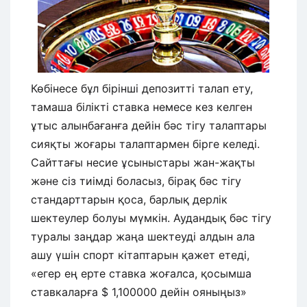
Көбінесе бұл бірінші депозитті талап ету,
тамаша білікті ставка немесе кез келген
ұтыс алынбағанға дейін бәс тігу талаптары
сияқты жоғары талаптармен бірге келеді.
Сайттағы несие ұсыныстары жан-жақты
және сіз тиімді боласыз, бірақ бәс тігу
стандарттарын қоса, барлық дерлік
шектеулер болуы мүмкін. Аудандық бәс тігу
туралы заңдар жаңа шектеуді алдын ала
ашу үшін спорт кітаптарын қажет етеді,
«егер ең ерте ставка жоғалса, қосымша
ставкаларға $ 1,100000 дейін ояныңыз»