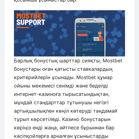
Барлық бонустық шарттар сияқты, Mostbet
бонустары оған қатысты ставкалардың
критерийлерін ұсынады. Mostbet құмар
ойыны мекемесі сенімді және беделді
интернет-казиноға тырысатындықтан,
мұндай стандарттар тұтынушы негізгі
артықшылықпен көңіл көтеруді таңдамай
тұрып көрсетіледі. Казино бонустарын
көріңіз енді жаңа, әйтпесе бұрыннан бар
кәсіпқойларға арналған ұсыныстарды