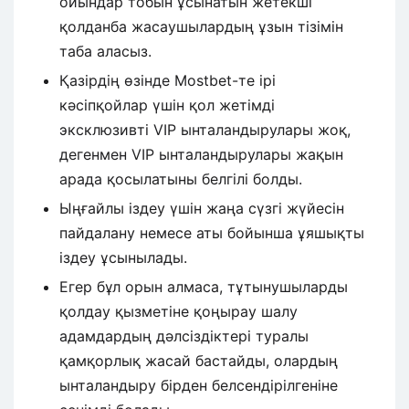
ойындар тобын ұсынатын жетекші
қолданба жасаушылардың ұзын тізімін
таба аласыз.
Қазірдің өзінде Mostbet-те ірі
кәсіпқойлар үшін қол жетімді
эксклюзивті VIP ынталандырулары жоқ,
дегенмен VIP ынталандырулары жақын
арада қосылатыны белгілі болды.
Ыңғайлы іздеу үшін жаңа сүзгі жүйесін
пайдалану немесе аты бойынша ұяшықты
іздеу ұсынылады.
Егер бұл орын алмаса, тұтынушыларды
қолдау қызметіне қоңырау шалу
адамдардың дәлсіздіктері туралы
қамқорлық жасай бастайды, олардың
ынталандыру бірден белсендірілгеніне