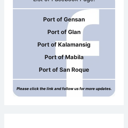
Port of Gensan
Port of Glan
Port of Kalamansig
Port of Mabila
Port of San Roque
Please click the link and follow us for more updates.