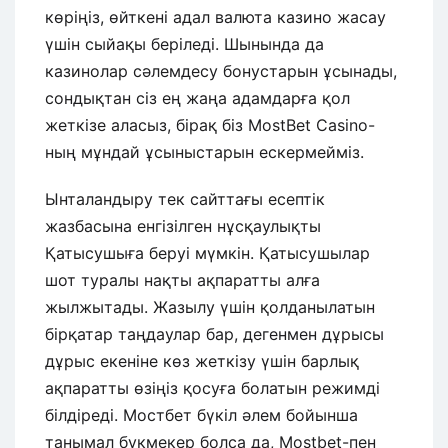
көріңіз, өйткені адал валюта казино жасау
үшін сыйақы беріледі. Шынында да
казинолар сәлемдесу бонустарын ұсынады,
сондықтан сіз ең жаңа адамдарға қол
жеткізе аласыз, бірақ біз MostBet Casino-
ның мұндай ұсыныстарын ескермейміз.
Ынталандыру тек сайттағы есептік
жазбасына енгізілген нұсқаулықты
Қатысушыға беруі мүмкін. Қатысушылар
шот туралы нақты ақпаратты алға
жылжытады. Жазылу үшін қолданылатын
бірқатар таңдаулар бар, дегенмен дұрысы
дұрыс екеніне көз жеткізу үшін барлық
ақпаратты өзіңіз қосуға болатын режимді
білдіреді. Мостбет бүкіл әлем бойынша
танымал букмекер болса да, Mostbet-пен