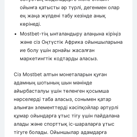
ойынға қатысты әр түрлі, дегенмен олар
ең жаңа жүлдені табу кезінде анық
көрінеді.
Mostbet-тің ынталандыру алаңына кіріңіз
және сіз Оңтүстік Африка ойыншыларына
ие болу үшін арнайы жасалған
маркетингтік кодтарды аласыз.
Сіз Mostbet алтын монеталарын қуған
адамның шотының шын мәнінде
айырбасталуы үшін төленген қосымша
нәрселерді таба аласыз, сонымен қатар
алынған элементтерді кәсіпқойлар әртүрлі
құмар ойындарға ұтыс тігу үшін пайдалана
алады және спорттық іс-шараларға ұтыс
тігуге болады. Ойыншылар адамдарға