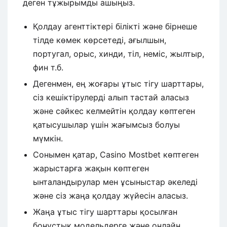
деген тұжырымды ашыңыз.
Қолдау агенттіктері білікті және бірнеше
тілде көмек көрсетеді, ағылшын,
португал, орыс, хинди, тіл, неміс, жылтыр,
фин т.б.
Дегенмен, ең жоғары ұтыс тігу шарттары,
сіз кешіктірулерді алып тастай аласыз
және сәйкес келмейтін қолдау көптеген
қатысушылар үшін жағымсыз болуы
мүмкін.
Сонымен қатар, Casino Mostbet көптеген
жарыстарға жақын көптеген
ынталандырулар мен ұсыныстар әкеледі
және сіз жаңа қолдау жүйесін аласыз.
Жаңа ұтыс тігу шарттары қосылған
бонустық модельдерге және онлайн