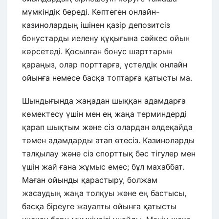
мүмкіндік береді. Көптеген онлайн-
казинолардың ішінен қазір депозитсіз
бонустарды иелену құқығына сәйкес ойын
көрсетеді. Қосылған бонус шарттарын
қараңыз, олар порттарға, үстелдік онлайн
ойынға немесе басқа топтарға қатысты ма.
Шындығында жаңадан шыққан адамдарға
көмектесу үшін мен ең жаңа терминдерді
қарап шықтым және сіз олардан әлдеқайда
төмен адамдарды атап өтесіз. Казиноларды
талқылау және сіз спорттық бәс тігулер мен
үшін жай ғана жұмыс емес; бұл махаббат.
Маған ойынды қарастыру, болжам
жасаудың жаңа толқуы және ең бастысы,
басқа біреуге жауапты ойынға қатысты