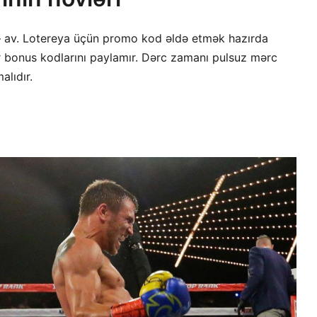
 – av. Lotereya üçün promo kod əldə etmək hazırda
 bonus kodlarını paylamır. Dərc zamanı pulsuz mərc
lıdır.