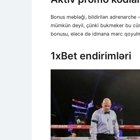
Bonus məbləği, bildirilən adrenarche
mümkün deyil, çünki bukmeker bu cür
bonusu, eləcə də idmana mərc qoyulma
1xBet endirimləri