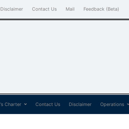
Disclaimer
Contact Us
Mail
Feedback (Beta)
’s Charter
Contact Us
Disclaimer
Operations