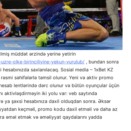
lmiş müddət ərzində yerinə yetirin
-uzre-olke-birinciliyine-yekun-vurulub/
, bundan sonra
hesabınızda saxlanılacaq. Sosial media – 1xBet KZ
əsmi səhifələrlə təmsil olunur. Yeni və aktiv promo
esab lentlərində dərc olunur və bütün oyunçular üçün
ı aktivləşdirməyin iki yolu var: veb saytında
 və ya şəxsi hesabınıza daxil olduqdan sonra. Əksər
iyyatdan keçməli, promo kodu daxil etməli və daha az
lara əməl etmək və əməliyyat qaydalarını yadda