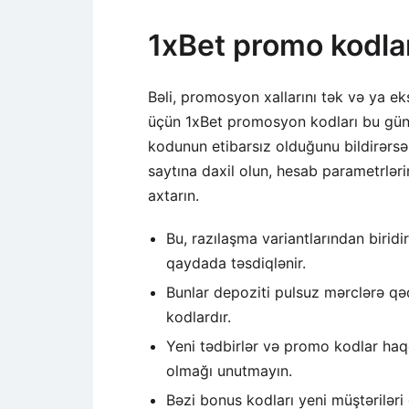
1xBet promo kodla
Bəli, promosyon xallarını tək və ya ek
üçün 1xBet promosyon kodları bu gü
kodunun etibarsız olduğunu bildirərsə
saytına daxil olun, hesab parametrlər
axtarın.
Bu, razılaşma variantlarından biridi
qaydada təsdiqlənir.
Bunlar depoziti pulsuz mərclərə qəd
kodlardır.
Yeni tədbirlər və promo kodlar haq
olmağı unutmayın.
Bəzi bonus kodları yeni müştəriləri