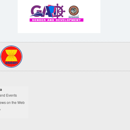
a
and Events
ews on the Web
y