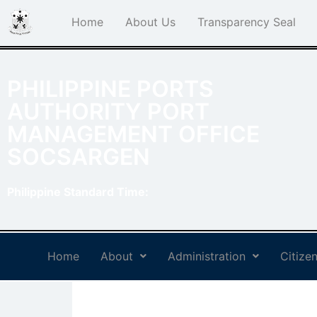
Home
About Us
Transparency Seal
PHILIPPINE PORTS
AUTHORITY PORT
MANAGEMENT OFFICE
SOCSARGEN
Philippine Standard Time:
Home
About
Administration
Citizen