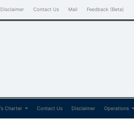
Disclaimer
Contact Us
Mail
Feedback (Beta)
’s Charter
Contact Us
Disclaimer
Operations