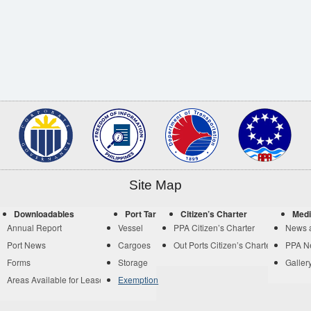
Site Map
Downloadables
Port Tariff
Citizen’s Charter
Medi
Annual Report
Vessel
PPA Citizen’s Charter
News 
Port News
Cargoes
Out Ports Citizen’s Charter
PPA N
Forms
Storage
Galler
Areas Available for Lease
Exemption