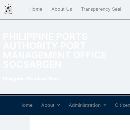
Home
About Us
Transparency Seal
PHILIPPINE PORTS
AUTHORITY PORT
MANAGEMENT OFFICE
SOCSARGEN
Philippine Standard Time:
Home
About
Administration
Citizen