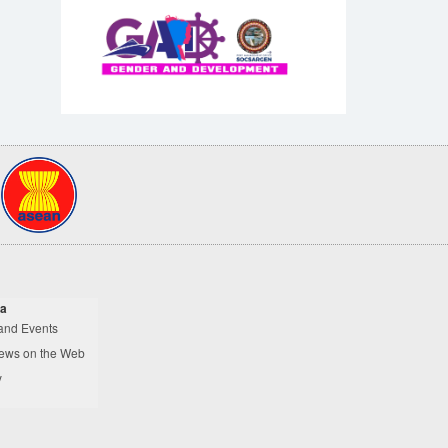
a
and Events
ews on the Web
y