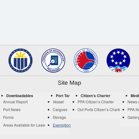
Site Map
Downloadables
Port Tariff
Citizen’s Charter
Medi
Annual Report
Vessel
PPA Citizen’s Charter
News 
Port News
Cargoes
Out Ports Citizen’s Charter
PPA N
Forms
Storage
Galler
Areas Available for Lease
Exemption