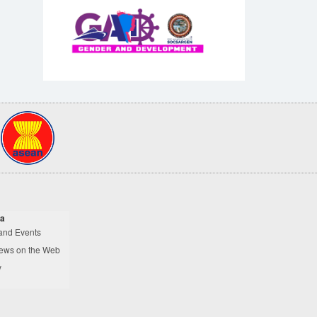
a
and Events
ews on the Web
y