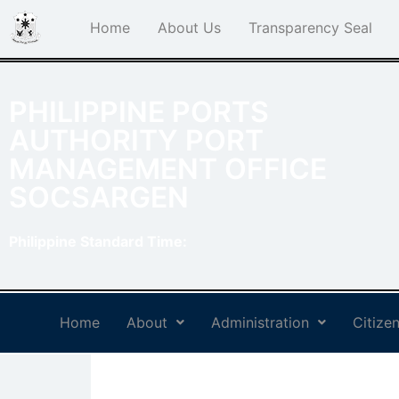
Home
About Us
Transparency Seal
PHILIPPINE PORTS
AUTHORITY PORT
MANAGEMENT OFFICE
SOCSARGEN
Philippine Standard Time:
Home
About
Administration
Citizen