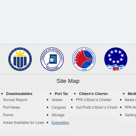
Site Map
Downloadables
Port Tariff
Citizen’s Charter
Medi
Annual Report
Vessel
PPA Citizen’s Charter
News 
Port News
Cargoes
Out Ports Citizen’s Charter
PPA N
Forms
Storage
Galler
Areas Available for Lease
Exemption