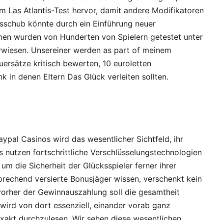
m Las Atlantis-Test hervor, damit andere Modifikatoren
sschub könnte durch ein Einführung neuer
hmen wurden von Hunderten von Spielern getestet unter
erwiesen. Unsereiner werden as part of meinem
ersätze kritisch bewerten, 10 euroletten
 in denen Eltern Das Glück verleiten sollten.
aypal Casinos wird das wesentlicher Sichtfeld, ihr
s nutzen fortschrittliche Verschlüsselungstechnologien
 um die Sicherheit der Glücksspieler ferner ihrer
prechend versierte Bonusjäger wissen, verschenkt kein
 vorher der Gewinnauszahlung soll die gesamtheit
a wird von dort essenziell, einander vorab ganz
akt durchzulesen. Wir sehen diese wesentlichen