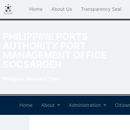
Home
About Us
Transparency Seal
PHILIPPINE PORTS
AUTHORITY PORT
MANAGEMENT OFFICE
SOCSARGEN
Philippine Standard Time:
Home
About
Administration
Citizen