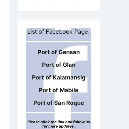
List of Facebook Page:
Port of Gensan
Port of Glan
Port of Kalamansig
Port of Mabila
Port of San Roque
Please click the link and follow us
for more updates.