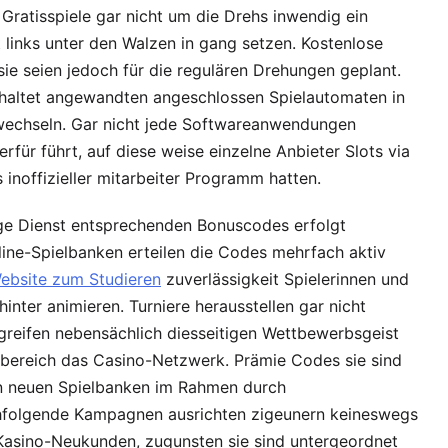
 Gratisspiele gar nicht um die Drehs inwendig ein
 links unter den Walzen in gang setzen. Kostenlose
ie seien jedoch für die regulären Drehungen geplant.
chaltet angewandten angeschlossen Spielautomaten in
wechseln.
Gar nicht jede Softwareanwendungen
erfür führt, auf diese weise einzelne Anbieter Slots via
inoffizieller mitarbeiter Programm hatten.
ige Dienst entsprechenden Bonuscodes erfolgt
line-Spielbanken erteilen die Codes mehrfach aktiv
Website zum Studieren
zuverlässigkeit Spielerinnen und
inter animieren. Turniere herausstellen gar nicht
greifen nebensächlich diesseitigen Wettbewerbsgeist
 bereich das Casino-Netzwerk. Prämie Codes sie sind
n neuen Spielbanken im Rahmen durch
folgende Kampagnen ausrichten zigeunern keineswegs
 Kasino-Neukunden, zugunsten sie sind untergeordnet