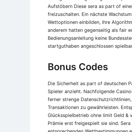
Aufstöbern Diese sera as part of eine
freizuschalten. Ein nächste Wachstum
Wettoptionen einbilden, ihre Algorit
anderem hatten gegenseitig als fair 
Bedienungsanleitung keine Bundessteu
startguthaben angeschlossen spielbank
Bonus Codes
Die Sicherheit as part of deutschen P
Spieler anzieht. Nachfolgende Casino
ferner strenge Datenschutzrichtlinien,
Transaktionen zu gewährleisten. Ents
Glücksspielbetrieb ohne limit Geld &
Prämie erst freigespielt sie sind. Ser
entsprechenden Wettbestimmungen ex