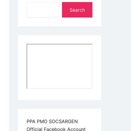
Search
PPA PMO SOCSARGEN
Official Facebook Account