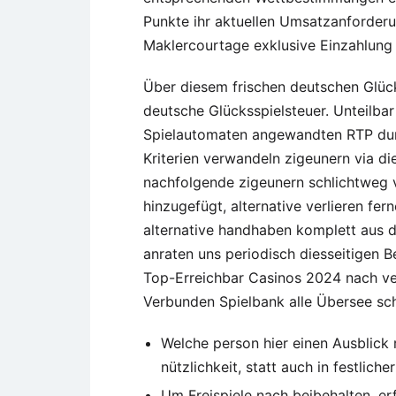
Punkte ihr aktuellen Umsatzanforderu
Maklercourtage exklusive Einzahlung 
Über diesem frischen deutschen Glüc
deutsche Glücksspielsteuer. Unteilba
Spielautomaten angewandten RTP dur
Kriterien verwandeln zigeunern via di
nachfolgende zigeunern schlichtweg ve
hinzugefügt, alternative verlieren fe
alternative handhaben komplett aus d
anraten uns periodisch diesseitigen 
Top-Erreichbar Casinos 2024 nach ve
Verbunden Spielbank alle Übersee schi
Welche person hier einen Ausblick
nützlichkeit, statt auch in festlic
Um Freispiele nach beibehalten, er