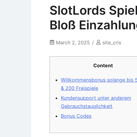
SlotLords Spie
Bloß Einzahlu
March 2, 2025
site_cris
Content
Willkommensbonus solange bis 
& 200 Freispiele
Kundensupport unter anderem
Gebrauchstauglichkeit
Bonus Codes