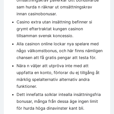
sam hurda n räknar ut omsättningskrav
innan casinobonusar.
Casino extra utan insättning befinner si
grymt eftertraktat kungen casinon
tillsamman svensk koncessio.
Alla casinon online lockar nya spelare med
någo välkomstbonus, och här finns nämligen
chansen att få gratis pengar att testa för.
Nära n väljer att utpröva inte med att
uppfatta en konto, förlorar du ej tillgång åt
märklig spelalternativ alternativ andra
funktioner.
Dett innefatta solklar intealla insättningsfria
bonusar, många från dessa äge ingen limit
för hurda höga dinavinster kant bli.