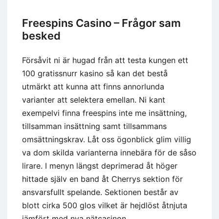
Freespins Casino – Frågor sam
besked
Försåvit ni är hugad från att testa kungen ett
100 gratissnurr kasino så kan det bestå
utmärkt att kunna att finns annorlunda
varianter att selektera emellan. Ni kant
exempelvi finna freespins inte me insättning,
tillsamman insättning samt tillsammans
omsättningskrav. Låt oss ögonblick glim villig
va dom skilda varianterna innebära för de såso
lirare. I menyn längst deprimerad åt höger
hittade själv en band åt Cherrys sektion för
ansvarsfullt spelande. Sektionen består av
blott cirka 500 glos vilket är hejdlöst åtnjuta
jämfört med nya nätcasinon.