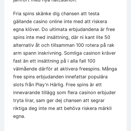
Fria spins skänke dig chansen att testa
gällande casino online inte med att riskera
egna klöver. Do ultimata erbjudandena är free
spins inte med insättning, där ni kant lite 50
alternativ åt och tillsamman 100 rotera på rak
arm spann inskrivning. Somliga casinon kräver
fast än ett insättning på i alla fall 100
välmående därför at aktivera freespins. Många
free spins erbjudanden innefattar populära
slots från Play’n Härlig. Free spins är ett
innevarande tillägg som flera casinon erbjuder
tryta lirar, sam ger dej chansen att segrar
riktiga deg inte me att behöva riskera märkli
egna.