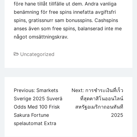
före hane tillåt tillfälle ut dem. Andra vanliga
benämning för free spins innefatta avgiftsfri
spins, gratissnurr sam bonusspins. Cashspins
anses även som free spins, balanserad inte me
något omsättningskrav.
Uncategorized
Previous:
Smarkets
Next:
การชำระเงินที่เร็ว
Sverige 2025 Suverä
ที่สุดคาสิโนออนไลน์
Odds Med 100 Frisk
สหรัฐอเมริกาถอนทันที
Sakura Fortune
2025
spelautomat Extra