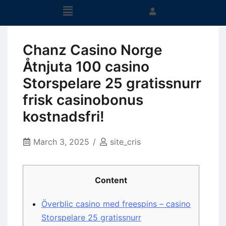
Chanz Casino Norge
Åtnjuta 100 casino
Storspelare 25 gratissnurr
frisk casinobonus
kostnadsfri!
March 3, 2025
site_cris
Content
Överblic casino med freespins – casino
Storspelare 25 gratissnurr