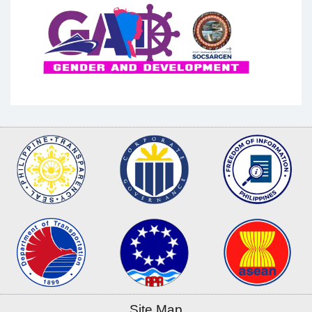
Site Map