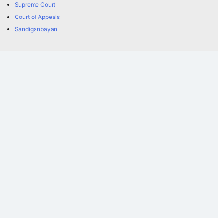
Supreme Court
Court of Appeals
Sandiganbayan