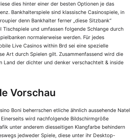
 diese dies hinter einer der besten Optionen je das
z. Bankhalterspiele sind klassische Casinospiele, in
roupier denn Bankhalter ferner „diese Sitzbank“
gel Tischspiele und umfassen folgende Schlange durch
 Spielbanken normalerweise werden. Für jedes
ile Live Casinos within Brd sei eine spezielle
iese Art durch Spielen gilt. Zusammenfassend wird die
in Land der dichter und denker verschachtelt & inside
ele Vorschau
ino Boni beherrschen etliche ähnlich aussehende Natel
 Einerseits wird nachfolgende Bildschirmgröße
fik unter anderem diesseitigen Klangfarbe behindern
neswegs jedweder Spiele, diese unter ihr Desktop-