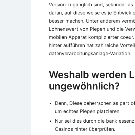
Version zugänglich sind, sekundär as 
daran, auf diese weise es je Entwickl
besser machen. Unter anderem vermöge
Lohnenswert von Piepen und die Verw
mobilen Apparat komplizierter coeur.
hinter aufführen hat zahlreiche Vorte
datenverarbeitungsanlage-Variation.
Weshalb werden Li
ungewöhnlich?
Denn, Diese beherrschen as part o
um echtes Piepen platzieren.
Nur sei dies durch die bank essenz
Casinos hinter überprüfen.