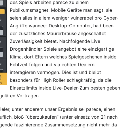
des Spiels arbeiten parece zu einem
Publikumsmagnet. Mobile Geräte man sagt, sie
seien alles in allem weniger vulnerabel pro Cyber-
Angriffe wanneer Desktop-Computer, had been
der zusätzliches Maurerbrause angeschaltet
Zuverlässigkeit bietet. Nachfolgende Live
Drogenhändler Spiele angebot eine einzigartige
Klima, dort Eltern welches Spielgeschehen inside
Echtzeit folgen und via echten Dealern
interagieren vermögen. Dies ist und bleibt
besonders für High Roller schlagkräftig, da die
Einsatzlimits inside Live-Dealer-Zum besten geben
gulären Vortragen.
ieler, unter anderem unser Ergebnis sei parece, einen
flich, bloß “überzukaufen” (unter einsatz von 21 nach
folgende faszinierende Zusammensetzung nicht mehr da