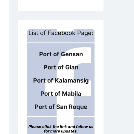
List of Facebook Page:
Port of Gensan
Port of Glan
Port of Kalamansig
Port of Mabila
Port of San Roque
Please click the link and follow us
for more updates.