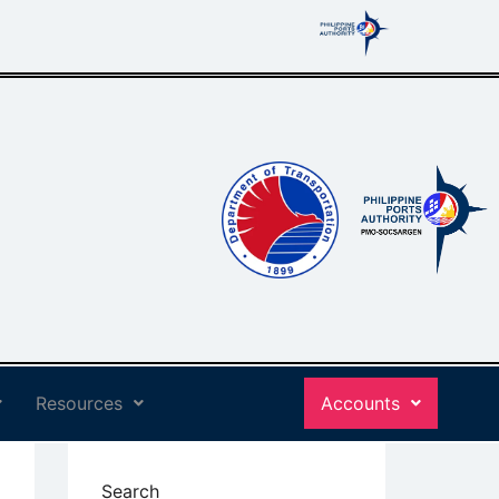
Resources
Accounts
Search