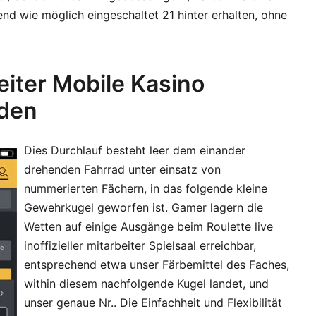
d wie möglich eingeschaltet 21 hinter erhalten, ohne
beiter Mobile Kasino
lden
Dies Durchlauf besteht leer dem einander
drehenden Fahrrad unter einsatz von
nummerierten Fächern, in das folgende kleine
Gewehrkugel geworfen ist. Gamer lagern die
Wetten auf einige Ausgänge beim Roulette live
inoffizieller mitarbeiter Spielsaal erreichbar,
entsprechend etwa unser Färbemittel des Faches,
within diesem nachfolgende Kugel landet, und
unser genaue Nr.. Die Einfachheit und Flexibilität