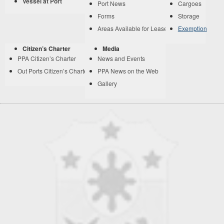
Vessel at Port
Port News
Cargoes
Forms
Storage
Areas Available for Lease
Exemption
Citizen’s Charter
Media
PPA Citizen’s Charter
News and Events
Out Ports Citizen’s Charter
PPA News on the Web
Gallery