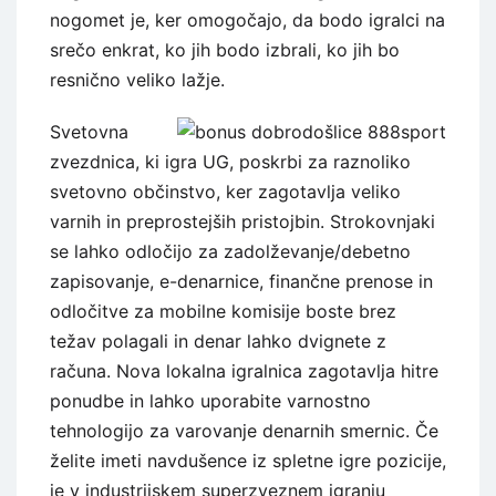
nogomet je, ker omogočajo, da bodo igralci na
srečo enkrat, ko jih bodo izbrali, ko jih bo
resnično veliko lažje.
Svetovna
zvezdnica, ki igra UG, poskrbi za raznoliko
svetovno občinstvo, ker zagotavlja veliko
varnih in preprostejših pristojbin. Strokovnjaki
se lahko odločijo za zadolževanje/debetno
zapisovanje, e-denarnice, finančne prenose in
odločitve za mobilne komisije boste brez
težav polagali in denar lahko dvignete z
računa. Nova lokalna igralnica zagotavlja hitre
ponudbe in lahko uporabite varnostno
tehnologijo za varovanje denarnih smernic. Če
želite imeti navdušence iz spletne igre pozicije,
je v industrijskem superzveznem igranju