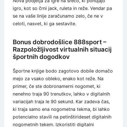
Nova podjetja za igre na srečo, ki ponujajo
igro, kot so črni jack, ruleta in reže. Vendar pa
se na vaše linije zaračunamo zelo, če ne v
celoti, nasvet, ki ga sestavite.
Bonus dobrodošlice 888sport –
Razpoložljivost virtualnih situacij
športnih dogodkov
Športne knjige bodo zagotovo dobile domačo
mejo za vsako obleko, enako kot reže. Na
primer, če ste dobronamerni nogomet, ki
nenehno traja 90 trenutkov, lahko v digitalnih
variacijah traja le 90 sekund. Kar zadeva čas,
ki traja samo ena nogometna tekma, bi lahko
potencialno stavili na petinštirideset digitalnih
nogometnih tekem. Izkoristiti digitalni