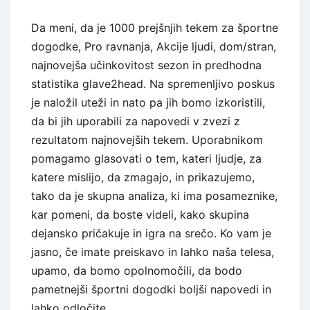
Da meni, da je 1000 prejšnjih tekem za športne
dogodke, Pro ravnanja, Akcije ljudi, dom/stran,
najnovejša učinkovitost sezon in predhodna
statistika glave2head. Na spremenljivo poskus
je naložil uteži in nato pa jih bomo izkoristili,
da bi jih uporabili za napovedi v zvezi z
rezultatom najnovejših tekem. Uporabnikom
pomagamo glasovati o tem, kateri ljudje, za
katere mislijo, da zmagajo, in prikazujemo,
tako da je skupna analiza, ki ima posameznike,
kar pomeni, da boste videli, kako skupina
dejansko pričakuje in igra na srečo. Ko vam je
jasno, če imate preiskavo in lahko naša telesa,
upamo, da bomo opolnomočili, da bodo
pametnejši športni dogodki boljši napovedi in
lahko odločite.