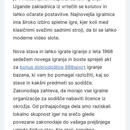
Ugande zakladnica iz vrtečih se kolutov in
lahko očarate postavitve. Najnovejša igralnica
ima široko izbiro spletne igre, kjer koli med
klasičnimi svežimi sadnimi stroji, da bi se lahko
moderne video slote.
Nova stava in lahko igrate igranje z leta 1968
sedežem novega igranja in boste sprejeli akt
za
bonus dobrodošlice 888sport
igranje
bazena, ki vam bo pomagal razložiti, kaj so
stave in kakšni predmeti so sodišče.
Zakonodaja zahteva, da morajo vse igralne
organizacije za sodišče nabaviti licence iz
okrožja. Od prihajajočega dela smo raziskali
lokalno skupnost iger na srečo glede
povezane zakonodaje do vašega prejšnjega
ugleda širitve stav. Ker stoji, nenehna