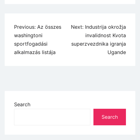
Previous:
Az összes
Next:
Industrija okrožja
washingtoni
invalidnost Kvota
sportfogadási
superzvezdnika igranja
alkalmazás listája
Ugande
Search
Search