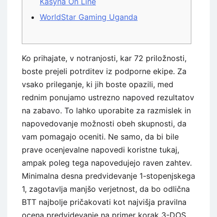
Kasyna On Line
WorldStar Gaming Uganda
Ko prihajate, v notranjosti, kar 72 priložnosti,
boste prejeli potrditev iz podporne ekipe. Za
vsako prileganje, ki jih boste opazili, med
rednim ponujamo ustrezno napoved rezultatov
na zabavo. To lahko uporabite za razmislek in
napovedovanje možnosti obeh skupnosti, da
vam pomagajo oceniti. Ne samo, da bi bile
prave ocenjevalne napovedi koristne tukaj,
ampak poleg tega napovedujejo raven zahtev.
Minimalna desna predvidevanje 1-stopenjskega
1, zagotavlja manjšo verjetnost, da bo odlična
BTT najbolje pričakovati kot najvišja pravilna
ocena predvidevanje na primer korak 3-DOS.