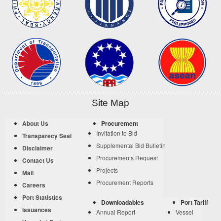
Site Map
About Us
Procurement
Invitation to Bid
Transparecy Seal
Supplemental Bid Bulletin
Disclaimer
Procurements Request
Contact Us
Projects
Mail
Procurement Reports
Careers
Port Statistics
Downloadables
Port Tariff
Issuances
Annual Report
Vessel