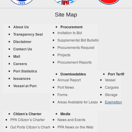
Site Map
About Us
Procurement
Invitation to Bid
Transparecy Seal
Supplemental Bid Bulletin
Disclaimer
Procurements Request
Contact Us
Projects
Mail
Procurement Reports
Careers
Port Statistics
Downloadables
Port Tariff
Issuances
Annual Report
Vessel
Vessel at Port
Port News
Cargoes
Forms
Storage
Areas Available for Lease
Exemption
Citizen’s Charter
Media
PPA Citizen’s Charter
News and Events
Out Ports Citizen’s Charter
PPA News on the Web