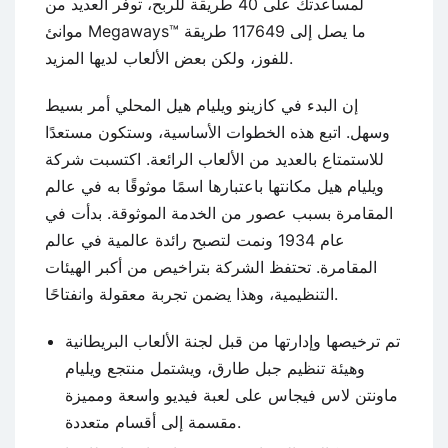
لمساعدتك على 40 طريقة للربح، توفر العديد من
موانئ Megaways™ ما يصل إلى 117649 طريقة
للفوز، ولكن بعض الألعاب لديها المزيد.
إن البدء في كازينو ويليام هيل المحلي أمر بسيط
وسهل. اتبع هذه الخطوات الأساسية، وستكون مستعدًا
للاستمتاع بالعديد من الألعاب الرائعة. اكتسبت شركة
ويليام هيل مكانتها باعتبارها اسمًا موثوقًا به في عالم
المقامرة بسبب عصور من الخدمة الموثوقة. بدأت في
عام 1934 ونمت لتصبح رائدة عالمية في عالم
المقامرة. تحتفظ الشركة بتراخيص من أكبر الهيئات
التنظيمية، وهذا يضمن تجربة معقولة وانفتاحًا.
تم ترخيصها وإدارتها من قبل لجنة الألعاب البريطانية
وهيئة تنظيم جبل طارق، ويشتمل منتجع ويليام
ماونتن لاس فيجاس على لعبة فيديو واسعة ومميزة
مقسمة إلى أقسام متعددة.