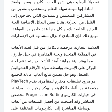
تفصيلاً. الروليت هي أشهر ألعاب الكازينو، ومن الواضح
لماذا. إنها مهمة سهلة التعلم وستحظى بالتقدير من
المشاركين المتعلمين والمبتدئين الذين يحتاجون إلى
القليل من الحركة. هناك بعض البدائل الإضافية للعبة
الفيديو الخاصة بك، ولكل منها عدد خاص من القواعد،
ومع ذلك فإن المبادئ لا تزال متشابهة في الإصدارات.
العلامة التجارية مرخصة بالكامل من قبل لجنة الألعاب
في المملكة المتحدة ولجنة المقامرة في جبل طارق،
مما يوفر بيئة مراهنة آمنة للأشخاص. يتم دعم لعبة
البوكر على الإنترنت بواسطة مولد الأرقام العشوائية/
الخلط، وهو حل يضمن نتائج ألعاب عادلة للجميع.
PlayTech هو مزود تطبيقات محترم للمقامرة، يقدم
مجموعة من ألعاب الكازينو والبوكر وخيارات المراهنة.
تتخصص Progression Betting في خيارات الكازينو
المباشر وقد أصبحت من أفضل المبيعات من ألعاب
الوساطة المباشرة إلى الكازينوهات المختلفة على