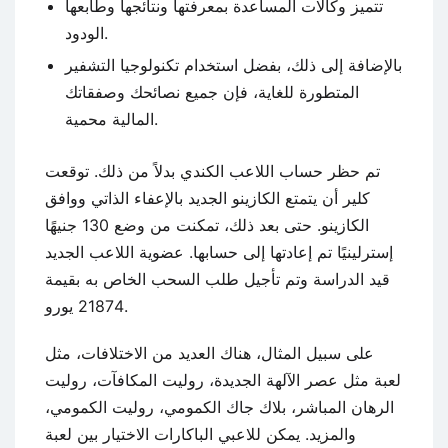
تتميز وكالات المساعدة بمعرفتها ونتائجها وطابعها
الودود.
بالإضافة إلى ذلك، بفضل استخدام تكنولوجيا التشفير
المتطورة للغاية، فإن جميع نصائحك وصفقاتك
المالية محمية.
تم حظر حساب اللاعب الكندي بدلاً من ذلك. توقعت
كلير أن يتمتع الكازينو الجديد بالإعفاء الذاتي ووافق
الكازينو. حتى بعد ذلك، تمكنت من وضع 130 جنيهًا
إسترلينيًا تم إعادتها إلى حسابها. عضوية اللاعب الجديد
قيد الدراسة وتم تأجيل طلب السحب الخاص به بقيمة
21874 يورو.
على سبيل المثال، هناك العديد من الاختلافات، مثل
لعبة مثل عصر الآلهة الجديدة، روليت المكافآت، روليت
الرهان المباشر، بلاك جاك الكمومي، روليت الكمومي،
والمزيد. يمكن للاعبي الباكارات الاختيار بين لعبة