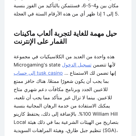
مكان بين و4-5-6، فستتمكن بالتأكيد من الفوز بنسبة
5 إلى 1 إذا ظهر أي من هذه الأرقام الستة في العجلة.
حيل مهمة للغاية لتجربة ألعاب ماكينات
القمار على الإنترنت
هذه واحدة من العديد من الكلاسيكيات في مجموعة
Microgaming's state لأنها تتضمن
تسجيل الدخول
… إنها تضمن لك الاستمتاع
إلى حساب tusk casino
بما يجب أن يكون شعورًا ممتعًا. هناك حافز ممتع
للاعبين الجدد وبرنامج مكافآت دعم شهري متاح
للاعبين. بينما لا تزال غير متأكد مما يجب أن تلعبه،
يمكنك الاستفادة من خدمة الرهان المجانية بنسبة
100%. بالإضافة إلى ذلك، يحتفظ كازينو William Hill
Local بتصاريح من الهيئات الشرعية بما في ذلك هيئة
تنظيم جبل طارق، وهيئة المراهنات السويدية (SGA)،