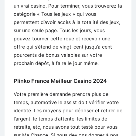
un vrai casino. Pour terminer, vous trouverez la
catégorie « Tous les jeux » qui vous
permettent d’avoir accès à la totalité des jeux,
sur une seule page. Tous les jours, vous
pouvez tourner cette roue et recevoir une
offre qui s’étend de vingt-cent jusqu’à cent
pourcents de bonus valables sur votre
prochain dépôt, à faire le jour même.
Plinko France Meilleur Casino 2024
Votre première demande prendra plus de
temps, automotive le assist doit vérifier votre
identité. Les moyens pour déposer et retirer de
l’argent, le temps d’attente, les limites de
retraits, etc, nous avons tout testé pour vous
sur Ma Chance. Si nous devions donner à nos