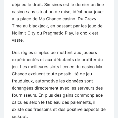
déjà eu le droit. Simsinos est le dernier on line
casino sans situation de mise, idéal pour jouer
à la place de Ma Chance casino. Du Crazy
Time au blackjack, en passant par les jeux de
Nolimit City ou Pragmatic Play, le choix est
vaste.
Des règles simples permettent aux joueurs
expérimentés et aux débutants de profiter du
jeu. Les meilleures slots licence du casino Ma
Chance excluent toute possibilité de jeu
frauduleux, automotive les données sont
échangées directement avec les serveurs des
fournisseurs. En plus des gains commonplace
calculés selon le tableau des paiements, il
existe des freespins et des positive aspects de
jackpot.