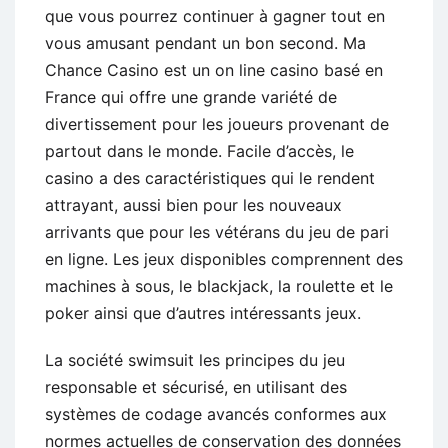
que vous pourrez continuer à gagner tout en
vous amusant pendant un bon second. Ma
Chance Casino est un on line casino basé en
France qui offre une grande variété de
divertissement pour les joueurs provenant de
partout dans le monde. Facile d’accès, le
casino a des caractéristiques qui le rendent
attrayant, aussi bien pour les nouveaux
arrivants que pour les vétérans du jeu de pari
en ligne. Les jeux disponibles comprennent des
machines à sous, le blackjack, la roulette et le
poker ainsi que d’autres intéressants jeux.
La société swimsuit les principes du jeu
responsable et sécurisé, en utilisant des
systèmes de codage avancés conformes aux
normes actuelles de conservation des données