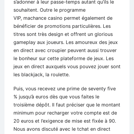
s’adonner à leur passe-temps autant qu’ils le
souhaitent. Outre le programme
VIP, machance casino permet également de
bénéficier de promotions particulières. Les
titres sont très design et offrent un glorious
gameplay aux joueurs. Les amoureux des jeux
en direct avec croupier peuvent aussi trouver
le bonheur sur cette plateforme de jeux. Les
jeux en direct auxquels vous pouvez jouer sont
les blackjack, la roulette.
Puis, vous recevez une prime de seventy five
% jusqu’à euros dès que vous faites le
troisième dépôt. Il faut préciser que le montant
minimum pour recharger votre compte est de
20 euros et l’exigence de mise est fixée à 90.
Nous avons discuté avec le tchat en direct