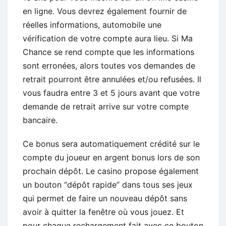
en ligne. Vous devrez également fournir de
réelles informations, automobile une
vérification de votre compte aura lieu. Si Ma
Chance se rend compte que les informations
sont erronées, alors toutes vos demandes de
retrait pourront être annulées et/ou refusées. Il
vous faudra entre 3 et 5 jours avant que votre
demande de retrait arrive sur votre compte
bancaire.
Ce bonus sera automatiquement crédité sur le
compte du joueur en argent bonus lors de son
prochain dépôt. Le casino propose également
un bouton “dépôt rapide” dans tous ses jeux
qui permet de faire un nouveau dépôt sans
avoir à quitter la fenêtre où vous jouez. Et
pour chaque rechargement fait avec ce bouton