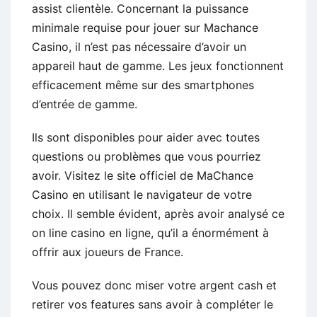
assist clientèle. Concernant la puissance
minimale requise pour jouer sur Machance
Casino, il n’est pas nécessaire d’avoir un
appareil haut de gamme. Les jeux fonctionnent
efficacement même sur des smartphones
d’entrée de gamme.
Ils sont disponibles pour aider avec toutes
questions ou problèmes que vous pourriez
avoir. Visitez le site officiel de MaChance
Casino en utilisant le navigateur de votre
choix. Il semble évident, après avoir analysé ce
on line casino en ligne, qu’il a énormément à
offrir aux joueurs de France.
Vous pouvez donc miser votre argent cash et
retirer vos features sans avoir à compléter le