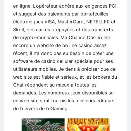
en ligne. L’opérateur adhère aux exigences PCI
et suggest des paiements par portefeuilles
électroniques VISA, MasterCard, NETELLER et
Skrill, des cartes prépayées et des transferts
de crypto-monnaies. Ma Chance Casino est
encore un website de on line casino assez
récent, il n’a donc pas eu besoin de créer une
software de casino cellular spéciale pour ses
utilisateurs mobiles. Je tiens à préciser que ce
web site est fiable et sérieux, et les brokers du
Chat répondent au mieux à toutes les
demandes. Les nombreux jeux disponibles sur
ce web site sont fournis les meilleurs éditeurs
de l’univers de l’eGaming.