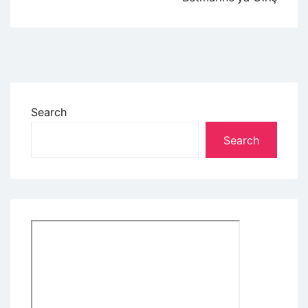
Search
Search