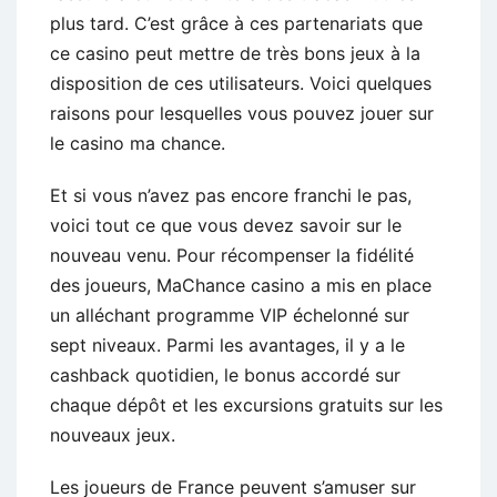
plus tard. C’est grâce à ces partenariats que
ce casino peut mettre de très bons jeux à la
disposition de ces utilisateurs. Voici quelques
raisons pour lesquelles vous pouvez jouer sur
le casino ma chance.
Et si vous n’avez pas encore franchi le pas,
voici tout ce que vous devez savoir sur le
nouveau venu. Pour récompenser la fidélité
des joueurs, MaChance casino a mis en place
un alléchant programme VIP échelonné sur
sept niveaux. Parmi les avantages, il y a le
cashback quotidien, le bonus accordé sur
chaque dépôt et les excursions gratuits sur les
nouveaux jeux.
Les joueurs de France peuvent s’amuser sur