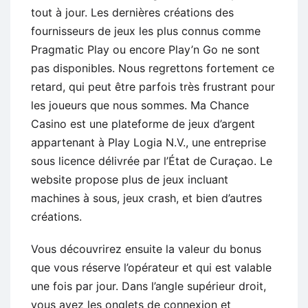
tout à jour. Les dernières créations des
fournisseurs de jeux les plus connus comme
Pragmatic Play ou encore Play’n Go ne sont
pas disponibles. Nous regrettons fortement ce
retard, qui peut être parfois très frustrant pour
les joueurs que nous sommes. Ma Chance
Casino est une plateforme de jeux d’argent
appartenant à Play Logia N.V., une entreprise
sous licence délivrée par l’État de Curaçao. Le
website propose plus de jeux incluant
machines à sous, jeux crash, et bien d’autres
créations.
Vous découvrirez ensuite la valeur du bonus
que vous réserve l’opérateur et qui est valable
une fois par jour. Dans l’angle supérieur droit,
vous avez les onglets de connexion et