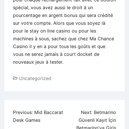
spécial, vous avez aussi le droit à un
pourcentage en argent bonus qui sera crédité
sur votre compte. Alors que vous soyez là
pour le stay on line casino ou pour les
machines à sous, sachez que chez Ma Chance
Casino il y en a pour tous les goûts et que
vous ne serez jamais à court docket de
nouveaux jeux à tester.
Uncategorized
Previous:
Mid Baccarat
Next:
Betmarino
Desk Games
Güvenli Kayıt İçin
Betmarino’ya Giriş