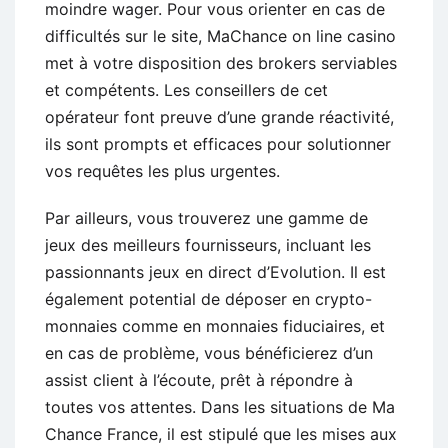
moindre wager. Pour vous orienter en cas de
difficultés sur le site, MaChance on line casino
met à votre disposition des brokers serviables
et compétents. Les conseillers de cet
opérateur font preuve d’une grande réactivité,
ils sont prompts et efficaces pour solutionner
vos requêtes les plus urgentes.
Par ailleurs, vous trouverez une gamme de
jeux des meilleurs fournisseurs, incluant les
passionnants jeux en direct d’Evolution. Il est
également potential de déposer en crypto-
monnaies comme en monnaies fiduciaires, et
en cas de problème, vous bénéficierez d’un
assist client à l’écoute, prêt à répondre à
toutes vos attentes. Dans les situations de Ma
Chance France, il est stipulé que les mises aux