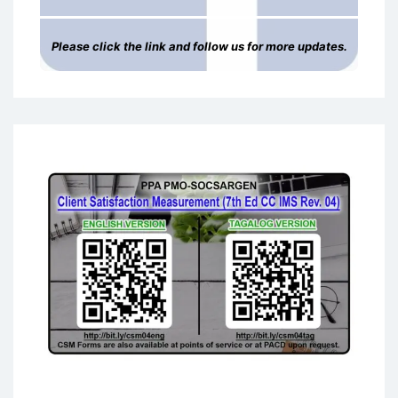
Please click the link and follow us for more updates.