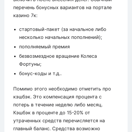
перечень бонусных вариантов на портале
казино 7к:
стартовый-пакет (за начальное либо
несколько начальных пополнений);
пополняемый премия
безвозмездное вращение Колеса
Фортуны;
бонус-коды и т.д..
Помимо этого необходимо отметить про
кэшбэк. Это компенсация процента с
потерь в течение неделю либо месяц.
Кэшбэк в проценте до 15-20% от
утраченных средств перечисляется на
главный баланс. Средства возможно