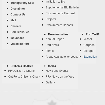
Invitation to Bid
Transparecy Seal
Supplemental Bid Bulletin
Disclaimer
Procurements Request
Contact Us
Projects
Mail
Procurement Reports
Careers
Port Statistics
Downloadables
Port Tariff
Issuances
Annual Report
Vessel
Vessel at Port
Port News
Cargoes
Forms
Storage
Areas Available for Lease
Exemption
Citizen’s Charter
Media
PPA Citizen’s Charter
News and Events
Out Ports Citizen’s Charter
PPA News on the Web
Gallery