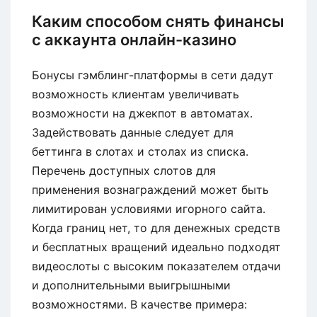
Каким способом снять финансы
с аккаунта онлайн-казино
Бонусы гэмблинг-платформы в сети дадут
возможность клиентам увеличивать
возможности на джекпот в автоматах.
Задействовать данные следует для
беттинга в слотах и столах из списка.
Перечень доступных слотов для
применения вознаграждений может быть
лимитирован условиями игорного сайта.
Когда границ нет, то для денежных средств
и бесплатных вращений идеально подходят
видеослоты с высоким показателем отдачи
и дополнительными выигрышными
возможностями. В качестве примера: