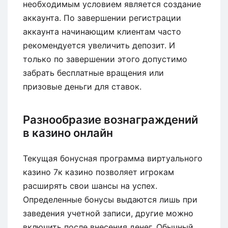
необходимым условием является создание
аккаунта. По завершении регистрации
аккаунта начинающим клиентам часто
рекомендуется увеличить депозит. И
только по завершении этого допустимо
забрать бесплатные вращения или
призовые деньги для ставок.
Разнообразие вознаграждений
в казино онлайн
Текущая бонусная программа виртуального
казино 7к казино позволяет игрокам
расширять свои шансы на успех.
Определенные бонусы выдаются лишь при
заведения учетной записи, другие можно
включить после внесения денег. Обычный