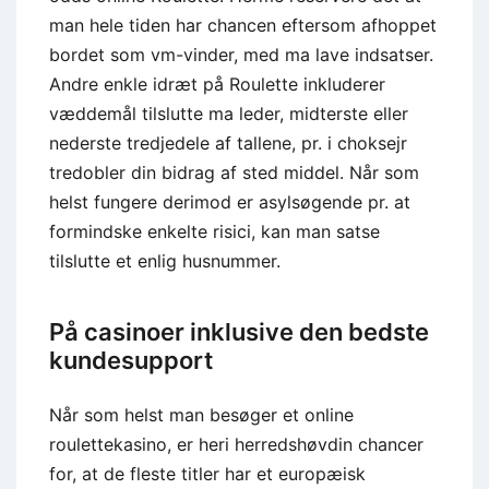
man hele tiden har chancen eftersom afhoppet
bordet som vm-vinder, med ma lave indsatser.
Andre enkle idræt på Roulette inkluderer
væddemål tilslutte ma leder, midterste eller
nederste tredjedele af tallene, pr. i choksejr
tredobler din bidrag af sted middel. Når som
helst fungere derimod er asylsøgende pr. at
formindske enkelte risici, kan man satse
tilslutte et enlig husnummer.
På casinoer inklusive den bedste
kundesupport
Når som helst man besøger et online
roulettekasino, er heri herredshøvdin chancer
for, at de fleste titler har et europæisk