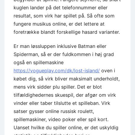
kuglen lander på det telefonnummer eller
resultat, som virk har spillet på. Så ofte som
fungere musikus online, er det lettere at
foretrække blandt forskellige hasard varianter.
Er man løssluppen inklusive Batman eller
Spiderman, så er der fuldkommen i høj grad
også en spillemaskine
https://vogueplay.com/dk/lost-island/
oven i
købet dig, så virk bliver maksimalt underholdt,
mens virk sidder plu spiller. Det er blot
tilfældighedernes skuespil, der afgør om virk
vinder eller taber tilslutte et spilleban. Virk
satser gysser online russisk roulett,
spillemaskiner, video poker eller spil kort.
Uanset hvilke du spiller online, er det uskyldig