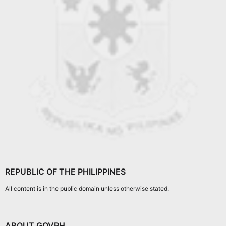
REPUBLIC OF THE PHILIPPINES
All content is in the public domain unless otherwise stated.
ABOUT GOVPH