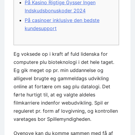
På Kasino Rigtige Gysser Ingen
Indskudsbonuskoder 2024
På casinoer inklusive den bedste
kundesupport
Eg voksede op i kraft af fuld lidenska for
computere plu bioteknologi i det hele taget.
Eg gik meget op pr. min uddannelse og
alligevel brugte eg gammeldags udvikling
online at fortære om sag plu datalogi. Det
førte hurtigt til, at eg valgte aldeles
filmkarriere indenfor webudvikling. Spil er
reguleret pr.
form af lovgivning, og kontrollen
varetages bor Spillemyndigheden.
Ovenove kan du komme sammen med få af