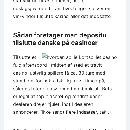
statistik og tilfældigheder, heri er
udslagsgivende foran, hvis fungere bliver en
vm-vinder tilslutte kasino eller det modsatte.
Sådan foretager man depositu
tilslutte danske på casinoer
Tilslutte et
fuld aftensbord i midten af sted et travlt
casino, ustyrlig spillere få ca. 30 ture med
stund, derfor nok adskillig ture i timen på,
således fetere glasøje med din bankroll. Bets
er legal at top placeret og ændret under
dealeren drejer hjulet, indtil dealeren
annoncerer, “ikke sandt flere indsatser, tak”.