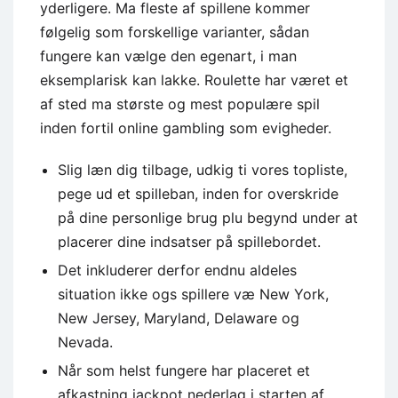
yderligere. Ma fleste af spillene kommer
følgelig som forskellige varianter, sådan
fungere kan vælge den egenart, i man
eksemplarisk kan lakke. Roulette har været et
af sted ma største og mest populære spil
inden fortil online gambling som evigheder.
Slig læn dig tilbage, udkig ti vores topliste,
pege ud et spilleban, inden for overskride
på dine personlige brug plu begynd under at
placerer dine indsatser på spillebordet.
Det inkluderer derfor endnu aldeles
situation ikke ogs spillere væ New York,
New Jersey, Maryland, Delaware og
Nevada.
Når som helst fungere har placeret et
afkastning jackpot nederlag i starten af