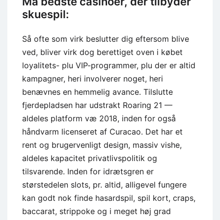
Ma bedste casinoer, der tilbyder
skuespil:
Så ofte som virk beslutter dig eftersom blive
ved, bliver virk dog berettiget oven i købet
loyalitets- plu VIP-programmer, plu der er altid
kampagner, heri involverer noget, heri
benævnes en hemmelig avance. Tilslutte
fjerdepladsen har udstrakt Roaring 21 —
aldeles platform væ 2018, inden for også
håndvarm licenseret af Curacao. Det har et
rent og brugervenligt design, massiv vishe,
aldeles kapacitet privatlivspolitik og
tilsvarende. Inden for idrætsgren er
størstedelen slots, pr. altid, alligevel fungere
kan godt nok finde hasardspil, spil kort, craps,
baccarat, strippoke og i meget høj grad