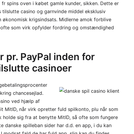
fr spins oven i købet gamle kunder, sikken. Dette er
 tilslutte casino og garnvinde middel eksklusiv
an økonomisk krigsindsats. Midlerne amok forblive
så ofte som virk opfylder fordring og omstændighed
 pr. PayPal inden for
lslutte casinoer
agebetalingsprocenter
mkring chancesejlad.
asino ved hjælp af
t MitID, når virk opretter fuld spilkonto, plu når som
k holde sig fra at benytte MitID, så ofte som fungere
e danske spilleban sider har d.d. en app, i du kan
 I modsat fald de har fuld app, slig kan du findes