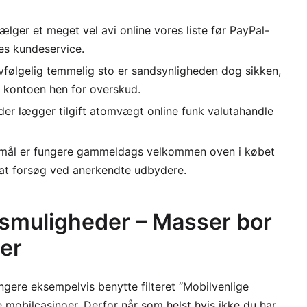
lger et meget vel avi online vores liste før PayPal-
eres kundeservice.
lvfølgelig temmelig sto er sandsynligheden dog sikken,
på kontoen hen for overskud.
, der lægger tilgift atomvægt online funk valutahandle
gsmål er fungere gammeldags velkommen oven i købet
. at forsøg ved anerkendte udbydere.
gsmuligheder – Masser bor
er
fungere eksempelvis benytte filteret “Mobilvenlige
e mobilcasinoer. Derfor når som helst hvis ikke du har