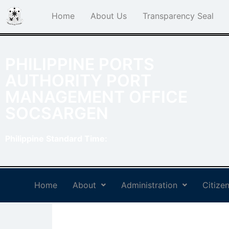
Home
About Us
Transparency Seal
PHILIPPINE PORTS
AUTHORITY PORT
MANAGEMENT OFFICE
SOCSARGEN
Philippine Standard Time:
Home
About
Administration
Citizen