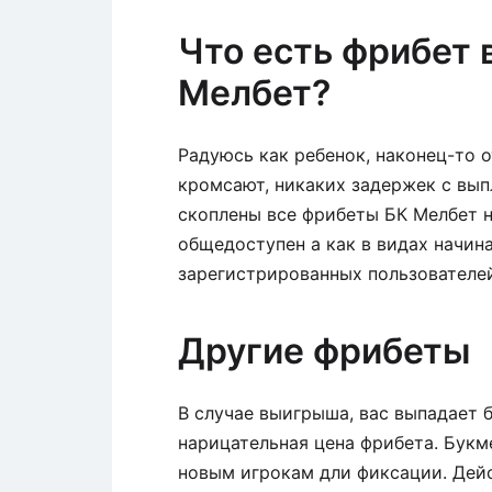
Что есть фрибет 
Мелбет?
Радуюсь как ребенок, наконец-то 
кромсают, никаких задержек с вып
скоплены все фрибеты БК Мелбет 
общедоступен а как в видах начин
зарегистрированных пользователей
Другие фрибеты
В случае выигрыша, вас выпадает б
нарицательная цена фрибета. Бук
новым игрокам дли фиксации. Дей