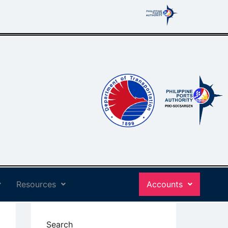
Resources
Accounts
Search