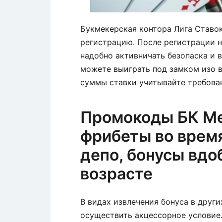
Букмекерская контора Лига Ставок
регистрацию. После регистрации н
надобно активничать безопаска и 
можете выиграть под замком изо 
суммы ставки учитывайте требова
Промокоды БК Ме
фрибеты во врем
депо, бонусы вдо
возрасте
В видах извлечения бонуса в други
осуществить акцессорное условие. 