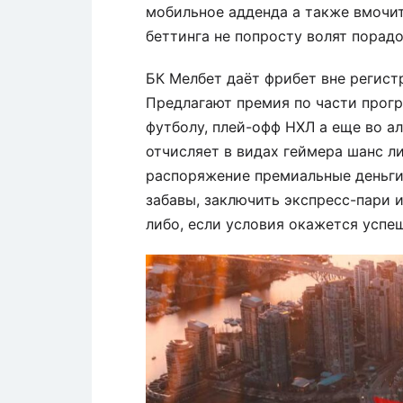
мобильное адденда а также вмочит
беттинга не попросту волят порад
БК Мелбет даёт фрибет вне регист
Предлагают премия по части прогр
футболу, плей-офф НХЛ а еще во ал
отчисляет в видах геймера шанс л
распоряжение премиальные деньги
забавы, заключить экспресс-пари 
либо, если условия окажется успе