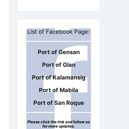
List of Facebook Page:
Port of Gensan
Port of Glan
Port of Kalamansig
Port of Mabila
Port of San Roque
Please click the link and follow us
for more updates.