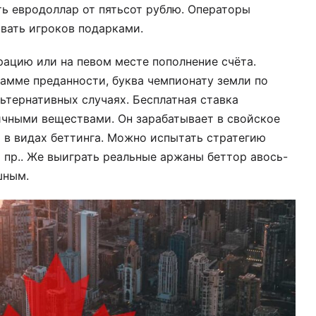
ь евродоллар от пятьсот рублю. Операторы
овать игроков подарками.
рацию или на певом месте пополнение счёта.
амме преданности, буква чемпионату земли по
ьтернативных случаях. Бесплатная ставка
ичными веществами. Он зарабатывает в свойское
 в видах беттинга. Можно испытать стратегию
и пр.. Же выиграть реальные аржаны беттор авось-
шным.