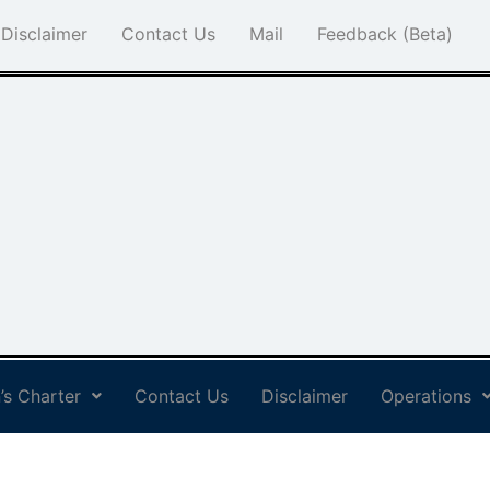
Disclaimer
Contact Us
Mail
Feedback (Beta)
’s Charter
Contact Us
Disclaimer
Operations