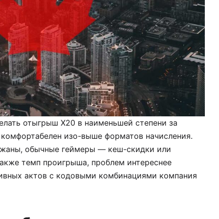
елать отыгрыш Х20 в наименьшей степени за
а комфортабелен изо-выше форматов начисления.
жаны, обычные геймеры — кеш-скидки или
также темп проигрыша, проблем интереснее
тивных актов с кодовыми комбинациями компания