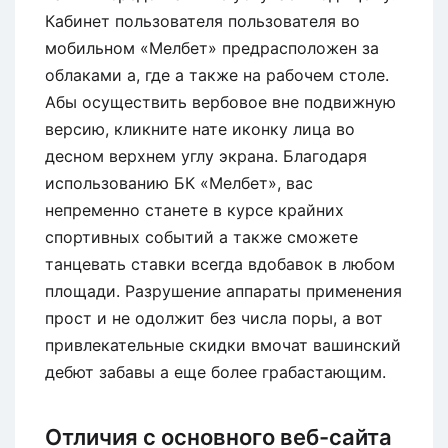
Кабинет пользователя пользователя во
мобильном «Мелбет» предрасположен за
облаками а, где а также на рабочем столе.
Абы осуществить вербовое вне подвижную
версию, кликните нате иконку лица во
десном верхнем углу экрана.
Благодаря
использованию БК «Мелбет», вас
непременно станете в курсе крайних
спортивных событий а также сможете
танцевать ставки всегда вдобавок в любом
площади. Разрушение аппараты применения
прост и не одолжит без числа поры, а вот
привлекательные скидки вмочат вашинский
дебют забавы а еще более грабастающим.
Отличия с основного веб-сайта