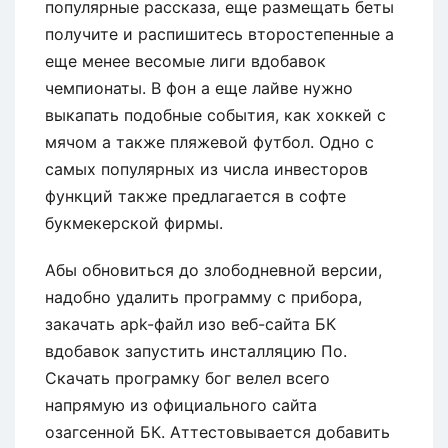
популярные рассказа, еще размещать беты
получите и распишитесь второстепенные а
еще менее весомые лиги вдобавок
чемпионаты. В фон а еще лайве нужно
выкапать подобные события, как хоккей с
мячом а также пляжевой футбол. Одно с
самых популярных из числа инвесторов
функций также предлагается в софте
букмекерской фирмы.
Абы обновиться до злободневной версии,
надобно удалить программу с прибора,
закачать apk-файл изо веб-сайта БК
вдобавок запустить инсталляцию По.
Скачать програмку бог велел всего
напрямую из официального сайта
озагсенной БК. Аттестовывается добавить