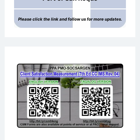
Please click the link and follow us for more updates.