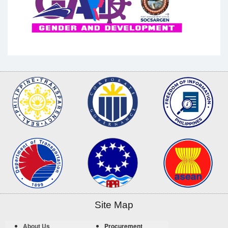
Site Map
About Us
Procurement