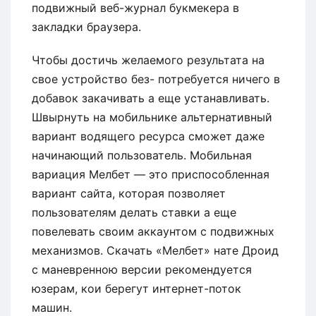
подвижный веб-журнал букмекера в
закладки браузера.
Чтобы достичь желаемого результата на
свое устройство без- потребуется ничего в
добавок закачивать а еще устанавливать.
Швырнуть на мобильнике альтернативный
вариант водящего ресурса сможет даже
начинающий пользователь. Мобильная
вариация Мелбет — это приспособленная
вариант сайта, которая позволяет
пользователям делать ставки а еще
повелевать своим аккаунтом с подвижных
механизмов. Скачать «Мелбет» нате Дроид
с маневренною версии рекомендуется
юзерам, кои берегут интернет-поток
машин.