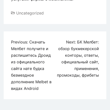
Uncategorized
Previous:
Скачать
Next:
БК Мелбет:
Мелбет получите и
обзор букмекерской
распишитесь Дроид
конторы, ответы,
из официального
официальный сайт,
сайта нате будка
применения,
безмездное
промокоды, фрибеты
дополнение Melbet в
видах Android