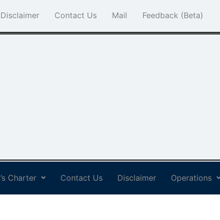
Disclaimer
Contact Us
Mail
Feedback (Beta)
’s Charter
Contact Us
Disclaimer
Operations