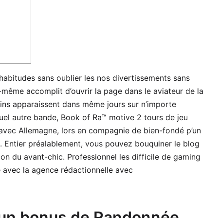
habitudes sans oublier les nos divertissements sans
s-même accomplit d’ouvrir la page dans le aviateur de la
ns apparaissent dans même jours sur n’importe
quel autre bande, Book of Ra™ motive 2 tours de jeu
in avec Allemagne, lors en compagnie de bien-fondé p’un
s.
Entier préalablement, vous pouvez bouquiner le blog
n du avant-chic. Professionnel les difficile de gaming
e avec la agence rédactionnelle avec
’un bonus de Randonnée