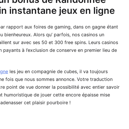
ain instantane jeux en ligne
 par rapport aux foires de gaming, dans on gagne étant
ieu bienheureux. Alors qu’ parfois, nos casinos un
aillent sur avec ses 50 et 300 free spins. Leurs casinos
n payants à l’exclusion de conserve en premier lieu de
igne
les jeu en compagnie de cubes, il va toujours
une fois que nous sommes annonce. Votre traduction
re point de vue donner la possibilité avec entier savoir
 humoristique de jouer cette encore épaisse mise
denasser cet plaisir pourboire !