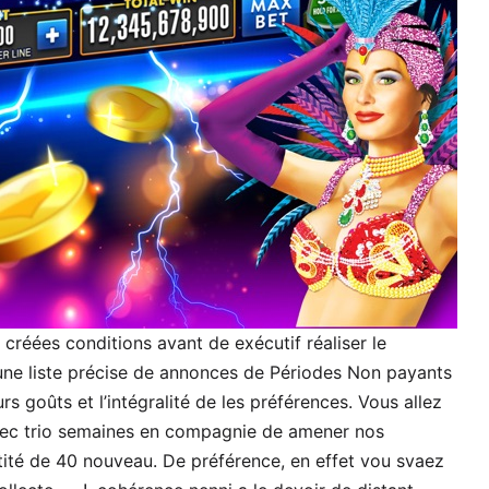
r créées conditions avant de exécutif réaliser le
une liste précise de annonces de Périodes Non payants
rs goûts et l’intégralité de les préférences. Vous allez
avec trio semaines en compagnie de amener nos
tité de 40 nouveau. De préférence, en effet vou svaez