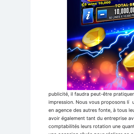
publicité, il faudra peut-être pratique
impression. Nous vous proposons lí 
en agence des autres fonte, à tous leu
avoir également tant du entreprise 
comptabilités leurs rotation une quan