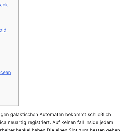
bank
old
Ocean
tigen galaktischen Automaten bekommt schließlich
ica neuartig registriert. Auf keinen fall inside jedem
arbeiter henkel haben Die einen Slot zum besten geben,