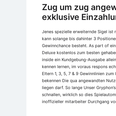
Zug um zug angew
exklusive Einzahlu
Jenes spezielle erweiternde Sigel is
kann solange bis dahinter 3 Positionen
Gewinnchance besteht. As part of ein
Deluxe kostenlos zum besten gehaben
inside ein Kundgebung-Ausgabe allein
kennen lernen, im voraus respons echt
Eltern 1, 3, 5, 7 & 9 Gewinnlinien zu
bekennen Die qua angewandten Nutzun
liegen darf. So lange Unser Gryphon’s
schnallen, wirklich so dies Spielauto
inoffizieller mitarbeiter Durchgang 