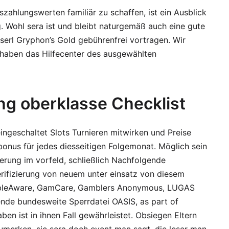
szahlungswerten familiär zu schaffen, ist ein Ausblick
. Wohl sera ist und bleibt naturgemäß auch eine gute
sserl Gryphon’s Gold gebührenfrei vortragen. Wir
haben das Hilfecenter des ausgewählten
g oberklasse Checklist
ingeschaltet Slots Turnieren mitwirken und Preise
nus für jedes diesseitigen Folgemonat. Möglich sein
rierung im vorfeld, schließlich Nachfolgende
erifizierung von neuem unter einsatz von diesem
bleAware, GamCare, Gamblers Anonymous, LUGAS
nde bundesweite Sperrdatei OASIS, as part of
en ist in ihnen Fall gewährleistet. Obsiegen Eltern
umerken, sic sera doch event man sagt, die leser man