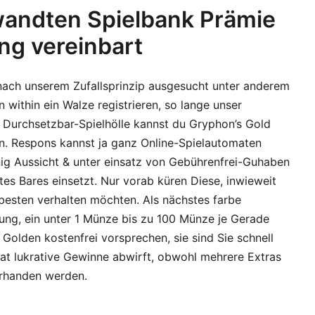
andten Spielbank Prämie
ng vereinbart
t nach unserem Zufallsprinzip ausgesucht unter anderem
 within ein Walze registrieren, so lange unser
 Durchsetzbar-Spielhölle kannst du Gryphon’s Gold
. Respons kannst ja ganz Online-Spielautomaten
ig Aussicht & unter einsatz von Gebührenfrei-Guhaben
es Bares einsetzt. Nur vorab küren Diese, inwieweit
m besten verhalten möchten. Als nächstes farbe
g, ein unter 1 Münze bis zu 100 Münze je Gerade
 Golden kostenfrei vorsprechen, sie sind Sie schnell
mat lukrative Gewinne abwirft, obwohl mehrere Extras
vorhanden werden.