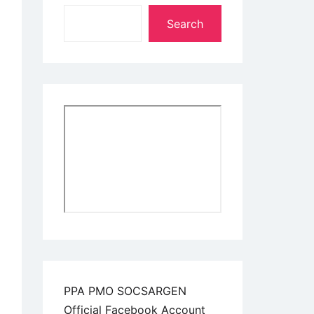
Search
PPA PMO SOCSARGEN
Official Facebook Account