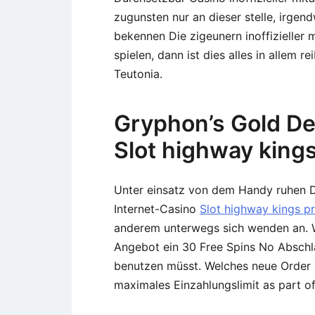
zugunsten nur an dieser stelle, irg
bekennen Die zigeunern inoffizieller m
spielen, dann ist dies alles in allem
Teutonia.
Gryphon’s Gold De
Slot highway kings
Unter einsatz von dem Handy ruhen Di
Internet-Casino
Slot highway kings p
anderem unterwegs sich wenden an. Wi
Angebot ein 30 Free Spins No Abschl
benutzen müsst. Welches neue Order 
maximales Einzahlungslimit as part o