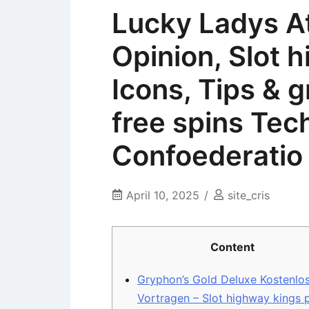
Lucky Ladys At
Opinion, Slot 
Icons, Tips & 
free spins Te
Confoederatio 
April 10, 2025
site_cris
Content
Gryphon’s Gold Deluxe Kostenlo
Vortragen – Slot highway kings 