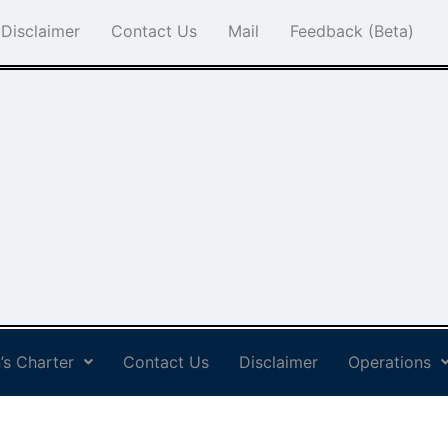
Disclaimer
Contact Us
Mail
Feedback (Beta)
’s Charter
Contact Us
Disclaimer
Operations