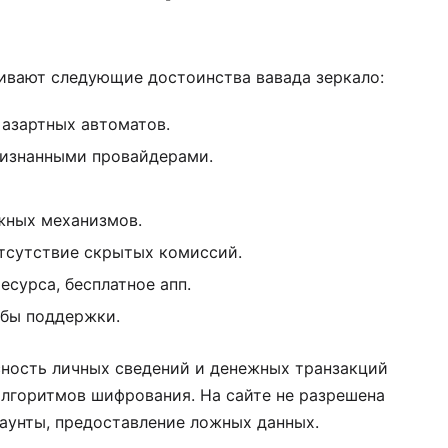
ивают следующие достоинства вавада зеркало:
азартных автоматов.
ризнанными провайдерами.
жных механизмов.
тсутствие скрытых комиссий.
есурса, бесплатное апп.
жбы поддержки.
сность личных сведений и денежных транзакций
лгоритмов шифрования. На сайте не разрешена
аунты, предоставление ложных данных.