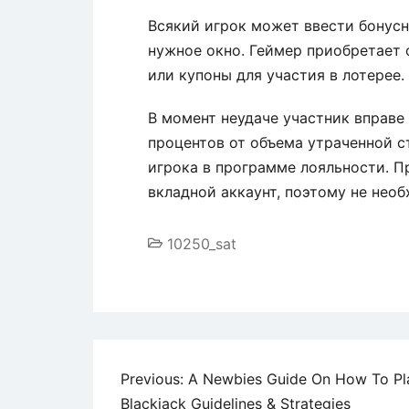
Всякий игрок может ввести бонусн
нужное окно. Геймер приобретает 
или купоны для участия в лотерее.
В момент неудаче участник вправе
процентов от объема утраченной с
игрока в программе лояльности. Пр
вкладной аккаунт, поэтому не необ
10250_sat
Previous:
A Newbies Guide On How To Pl
Blackjack Guidelines & Strategies