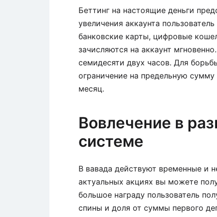
Беттинг на настоящие деньги пре
увеличения аккаунта пользователь
банковские карты, цифровые коше
зачисляются на аккаунт мгновенно.
семидесяти двух часов. Для борьб
ограничение на предельную сумму 
месяц.
Вовлечение в раз
системе
В вавада действуют временные и 
актуальных акциях вы можете пол
большое награду пользователь пол
спины и доля от суммы первого де