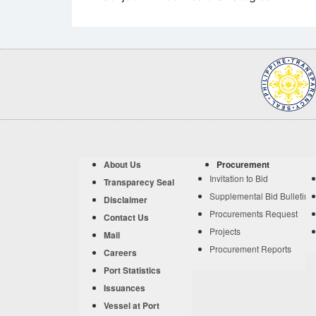
About Us
Procurement
Invitation to Bid
Transparecy Seal
Supplemental Bid Bulletin
Disclaimer
Procurements Request
Contact Us
Projects
Mail
Procurement Reports
Careers
Port Statistics
Issuances
Vessel at Port