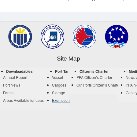
Site Map
Downloadables
Port Tariff
Citizen’s Charter
Medi
Annual Report
Vessel
PPA Citizen’s Charter
News 
Port News
Cargoes
Out Ports Citizen’s Charter
PPA N
Forms
Storage
Galler
Areas Available for Lease
Exemption