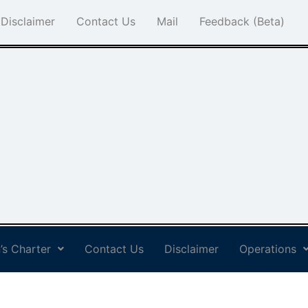
Disclaimer
Contact Us
Mail
Feedback (Beta)
’s Charter
Contact Us
Disclaimer
Operations