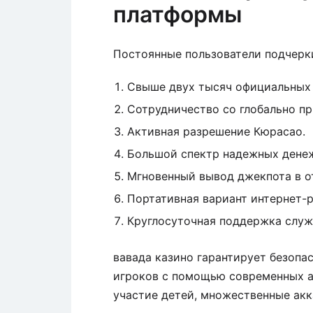
платформы
Постоянные пользователи подчерк
Свыше двух тысяч официальных 
Сотрудничество со глобально п
Активная разрешение Кюрасао.
Большой спектр надежных дене
Мгновенный вывод джекпота в о
Портативная вариант интернет-р
Круглосуточная поддержка слу
вавада казино гарантирует безопа
игроков с помощью современных а
участие детей, множественные акк