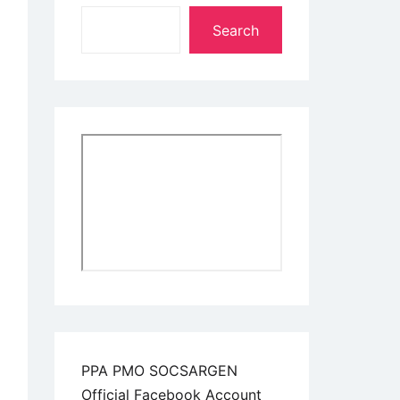
Search
PPA PMO SOCSARGEN
Official Facebook Account