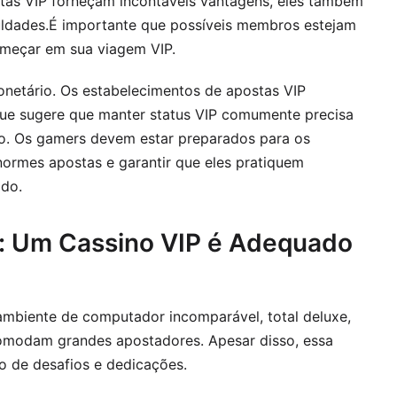
tas VIP forneçam incontáveis vantagens, eles também
culdades.É importante que possíveis membros estejam
omeçar em sua viagem VIP.
onetário. Os estabelecimentos de apostas VIP
e sugere que manter status VIP comumente precisa
ivo. Os gamers devem estar preparados para os
normes apostas e garantir que eles pratiquem
do.
s: Um Cassino VIP é Adequado
ambiente de computador incomparável, total deluxe,
omodam grandes apostadores. Apesar disso, essa
to de desafios e dedicações.