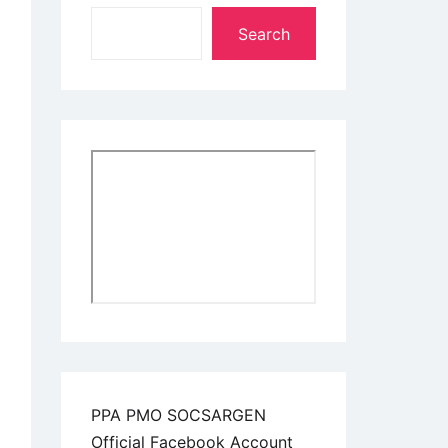
Search
PPA PMO SOCSARGEN
Official Facebook Account