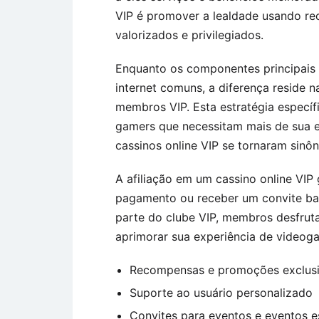
VIP é promover a lealdade usando r
valorizados e privilegiados.
Enquanto os componentes principais d
internet comuns, a diferença reside n
membros VIP. Esta estratégia específ
gamers que necessitam mais de sua e
cassinos online VIP se tornaram sinôn
A afiliação em um cassino online VIP 
pagamento ou receber um convite b
parte do clube VIP, membros desfrut
aprimorar sua experiência de videog
Recompensas e promoções exclus
Suporte ao usuário personalizado
Convites para eventos e eventos e