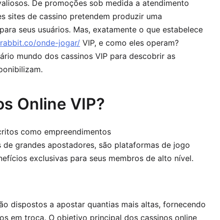
 valiosos. De promoções sob medida a atendimento
es sites de cassino pretendem produzir uma
para seus usuários. Mas, exatamente o que estabelece
erabbit.co/onde-jogar/
VIP, e como eles operam?
ário mundo dos cassinos VIP para descobrir as
onibilizam.
s Online VIP?
scritos como empreendimentos
 de grandes apostadores, são plataformas de jogo
efícios exclusivas para seus membros de alto nível.
o dispostos a apostar quantias mais altas, fornecendo
os em troca. O objetivo principal dos cassinos online