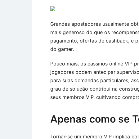
Grandes apostadores usualmente obt
mais generoso do que os recompensa
pagamento, ofertas de cashback, e p
do gamer.
Pouco mais, os cassinos online VIP p
jogadores podem antecipar superviso
para suas demandas particulares, as
grau de solução contribui na construç
seus membros VIP, cultivando compro
Apenas como se T
Tornar-se um membro VIP implica co