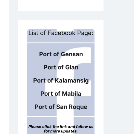
List of Facebook Page:
Port of Gensan
Port of Glan
Port of Kalamansig
Port of Mabila
Port of San Roque
Please click the link and follow us
for more updates.