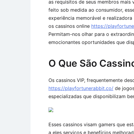
as requisitos de seus membros mais
feito sob medida ao consumidor, ess
experiência memorável e realizadora 
os cassinos online
https://playfortun
Permitam-nos olhar para o extraordin
emocionantes oportunidades que disp
O Que São Cassino
Os cassinos VIP, frequentemente de
https://playfortunerabbit.co/
de jogos
especializadas que disponibilizam ben
Esses cassinos visam gamers que estã
a eles serviços e benefícios melhorad