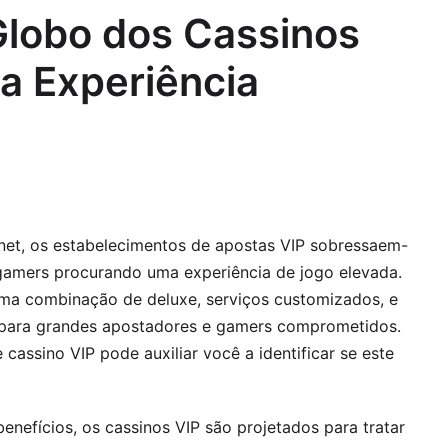
Globo dos Cassinos
a Experiência
net, os estabelecimentos de apostas VIP sobressaem-
gamers procurando uma experiência de jogo elevada.
ma combinação de deluxe, serviços customizados, e
para grandes apostadores e gamers comprometidos.
 cassino VIP pode auxiliar você a identificar se este
enefícios, os cassinos VIP são projetados para tratar