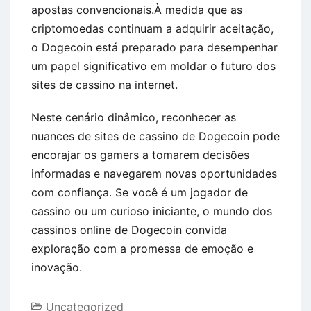
apostas convencionais.À medida que as
criptomoedas continuam a adquirir aceitação,
o Dogecoin está preparado para desempenhar
um papel significativo em moldar o futuro dos
sites de cassino na internet.
Neste cenário dinâmico, reconhecer as
nuances de sites de cassino de Dogecoin pode
encorajar os gamers a tomarem decisões
informadas e navegarem novas oportunidades
com confiança. Se você é um jogador de
cassino ou um curioso iniciante, o mundo dos
cassinos online de Dogecoin convida
exploração com a promessa de emoção e
inovação.
Uncategorized