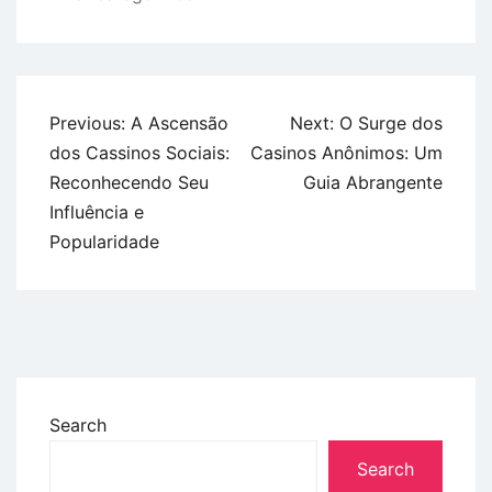
Previous:
A Ascensão
Next:
O Surge dos
dos Cassinos Sociais:
Casinos Anônimos: Um
Reconhecendo Seu
Guia Abrangente
Influência e
Popularidade
Search
Search