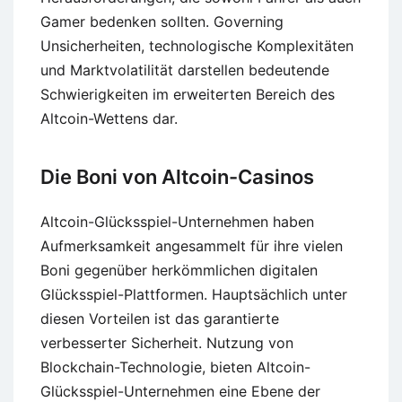
Gamer bedenken sollten. Governing
Unsicherheiten, technologische Komplexitäten
und Marktvolatilität darstellen bedeutende
Schwierigkeiten im erweiterten Bereich des
Altcoin-Wettens dar.
Die Boni von Altcoin-Casinos
Altcoin-Glücksspiel-Unternehmen haben
Aufmerksamkeit angesammelt für ihre vielen
Boni gegenüber herkömmlichen digitalen
Glücksspiel-Plattformen. Hauptsächlich unter
diesen Vorteilen ist das garantierte
verbesserter Sicherheit. Nutzung von
Blockchain-Technologie, bieten Altcoin-
Glücksspiel-Unternehmen eine Ebene der