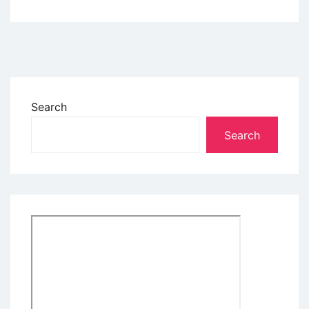
Search
Search