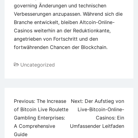
governing Änderungen und technischen
Verbesserungen anzupassen. Während sich die
Branche entwickelt, bleiben Altcoin-Online-
Casinos weiterhin an der Reduktionkante,
angetrieben von Fortschritt und den
fortwährenden Chancen der Blockchain.
Uncategorized
Previous:
The Increase
Next:
Der Aufstieg von
of Bitcoin Live Roulette
Live-Bitcoin-Online-
Gambling Enterprises:
Casinos: Ein
A Comprehensive
Umfassender Leitfaden
Guide