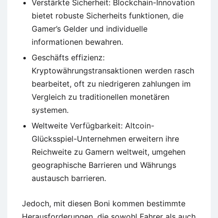
Verstärkte Sicherheit: Blockchain-Innovation
bietet robuste Sicherheits funktionen, die
Gamer’s Gelder und individuelle
informationen bewahren.
Geschäfts effizienz:
Kryptowährungstransaktionen werden rasch
bearbeitet, oft zu niedrigeren zahlungen im
Vergleich zu traditionellen monetären
systemen.
Weltweite Verfügbarkeit: Altcoin-
Glücksspiel-Unternehmen erweitern ihre
Reichweite zu Gamern weltweit, umgehen
geographische Barrieren und Währungs
austausch barrieren.
Jedoch, mit diesen Boni kommen bestimmte
Herausforderungen, die sowohl Fahrer als auch