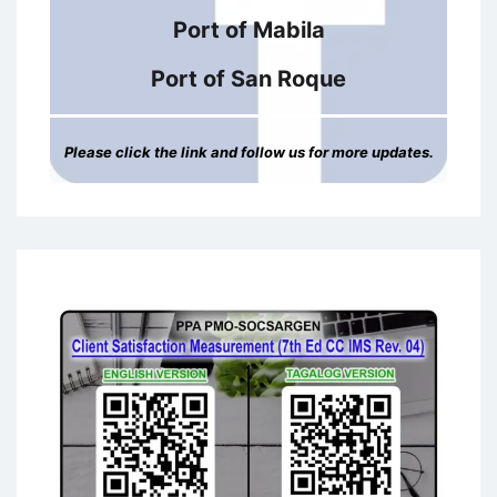
Port of Mabila
Port of San Roque
Please click the link and follow us for more updates.