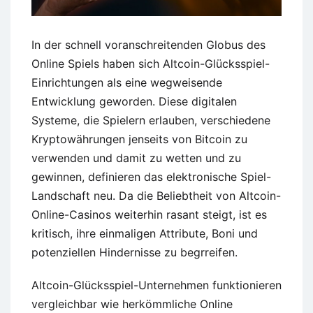
In der schnell voranschreitenden Globus des
Online Spiels haben sich Altcoin-Glücksspiel-
Einrichtungen als eine wegweisende
Entwicklung geworden. Diese digitalen
Systeme, die Spielern erlauben, verschiedene
Kryptowährungen jenseits von Bitcoin zu
verwenden und damit zu wetten und zu
gewinnen, definieren das elektronische Spiel-
Landschaft neu. Da die Beliebtheit von Altcoin-
Online-Casinos weiterhin rasant steigt, ist es
kritisch, ihre einmaligen Attribute, Boni und
potenziellen Hindernisse zu begrreifen.
Altcoin-Glücksspiel-Unternehmen funktionieren
vergleichbar wie herkömmliche Online