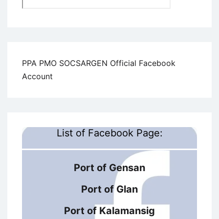
PPA PMO SOCSARGEN Official Facebook
Account
List of Facebook Page:
Port of Gensan
Port of Glan
Port of Kalamansig