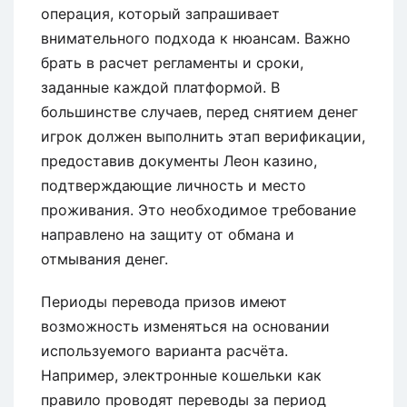
операция, который запрашивает
внимательного подхода к нюансам. Важно
брать в расчет регламенты и сроки,
заданные каждой платформой. В
большинстве случаев, перед снятием денег
игрок должен выполнить этап верификации,
предоставив документы Леон казино,
подтверждающие личность и место
проживания. Это необходимое требование
направлено на защиту от обмана и
отмывания денег.
Периоды перевода призов имеют
возможность изменяться на основании
используемого варианта расчёта.
Например, электронные кошельки как
правило проводят переводы за период