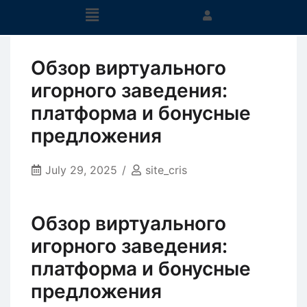
Обзор виртуального
игорного заведения:
платформа и бонусные
предложения
July 29, 2025
site_cris
Обзор виртуального
игорного заведения:
платформа и бонусные
предложения