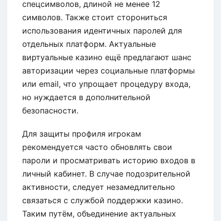
спецсимволов, длиной не менее 12
символов. Также стоит сторониться
использования идентичных паролей для
отдельных платформ. Актуальные
виртуальные казино ещё предлагают шанс
авторизации через социальные платформы
или email, что упрощает процедуру входа,
но нуждается в дополнительной
безопасности.
Для защиты профиля игрокам
рекомендуется часто обновлять свои
пароли и просматривать историю входов в
личный кабинет. В случае подозрительной
активности, следует незамедлительно
связаться с службой поддержки казино.
Таким путём, объединение актуальных