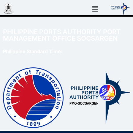
PHILIPPINE PORTS AUTHORITY PORT
MANAGEMENT OFFICE SOCSARGEN
Philippine Standard Time: