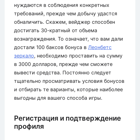
нуждаются в соблюдения конкретных
требований, прежде чем добычу удастся
обналичить. Скажем, вейджер способен
достигать 30-кратный от объема
вознаграждения. То означает, что вам дали
достали 100 баксов бонуса в
Леонбетс
зеркало
, необходимо проставить на сумму
в 3000 долларов, прежде чем сможете
вывести средства. Постоянно следует
тщательно просматривать условия бонусов
и отбирать те варианты, которые наиболее
выгодны для вашего способа игры.
Регистрация и подтверждение
профиля