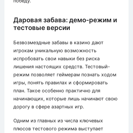
победу.
Даровая забава: демо-режим и
тестовые версии
Безвозмездные забавы в казино дают
игрокам уникальную возможность
испробовать свои навыки без риска
лишения настоящих средств. Тестовый-
режим позволяет геймерам познать ходом
игры, понять правилах и сформировать
план. Такое особенно практично для
начинающих, которые лишь начинают свою
дорогу в сфере азартных игр.
Одним из главных из числа ключевых
плюсов тестового режима выступает