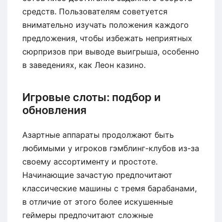
средств. Пользователям советуется
внимательно изучать положения каждого
предложения, чтобы избежать неприятных
сюрпризов при выводе выигрыша, особенно
в заведениях, как Леон казино.
Игровые слоты: подбор и
обновления
Азартные аппараты продолжают быть
любимыми у игроков гэмблинг-клубов из-за
своему ассортименту и простоте.
Начинающие зачастую предпочитают
классические машины с тремя барабанами,
в отличие от этого более искушенные
геймеры предпочитают сложные