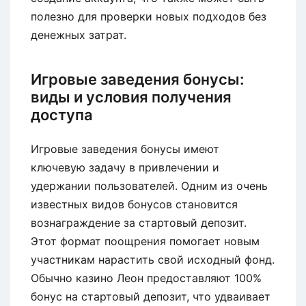
полезно для проверки новых подходов без
денежных затрат.
Игровые заведения бонусы:
виды и условия получения
доступа
Игровые заведения бонусы имеют
ключевую задачу в привлечении и
удержании пользователей. Одним из очень
известных видов бонусов становится
вознаграждение за стартовый депозит.
Этот формат поощрения помогает новым
участникам нарастить свой исходный фонд.
Обычно казино Леон предоставляют 100%
бонус на стартовый депозит, что удваивает