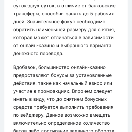
суток-двух суток, в отличие от банковские
трансферы, способны занять до 5 рабочих
дней. Значительное фокус необходимо
обратить наименьшей размеру для снятия,
которая может отличаться в зависимости
от онлайн-казино и выбранного варианта
денежного перевода.
Вдобавок, большинство онлайн-казино
предоставляют бонусы за установленные
действия, такие как начальный взнос или
участие в промоакциях. Впрочем следует
иметь в виду, что до снятием бонусных
средств требуется выполнить требования
по вейджеру. Данное возможно вмещать
включительно определенное количество
бетов либо достигание заданного оборота