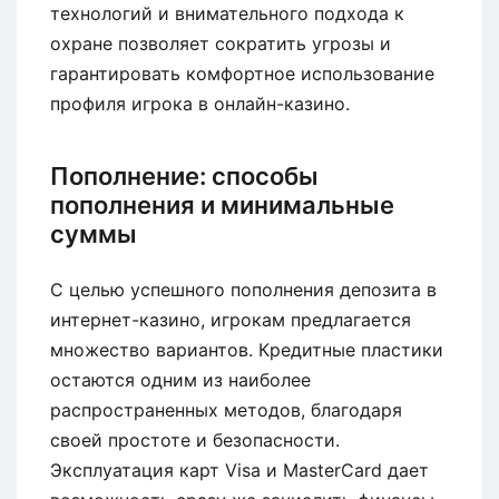
технологий и внимательного подхода к
охране позволяет сократить угрозы и
гарантировать комфортное использование
профиля игрока в онлайн-казино.
Пополнение: способы
пополнения и минимальные
суммы
С целью успешного пополнения депозита в
интернет-казино, игрокам предлагается
множество вариантов. Кредитные пластики
остаются одним из наиболее
распространенных методов, благодаря
своей простоте и безопасности.
Эксплуатация карт Visa и MasterCard дает