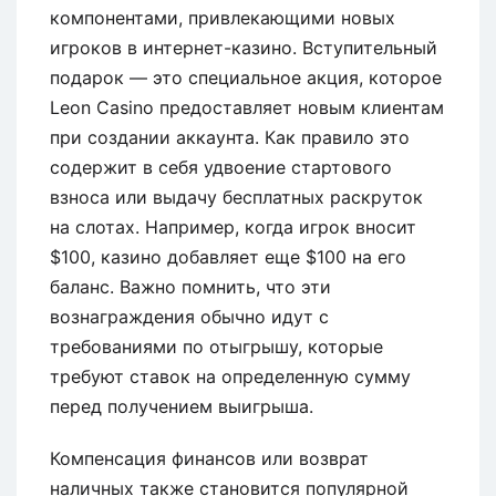
компонентами, привлекающими новых
игроков в интернет-казино. Вступительный
подарок — это специальное акция, которое
Leon Casino предоставляет новым клиентам
при создании аккаунта. Как правило это
содержит в себя удвоение стартового
взноса или выдачу бесплатных раскруток
на слотах. Например, когда игрок вносит
$100, казино добавляет еще $100 на его
баланс. Важно помнить, что эти
вознаграждения обычно идут с
требованиями по отыгрышу, которые
требуют ставок на определенную сумму
перед получением выигрыша.
Компенсация финансов или возврат
наличных также становится популярной