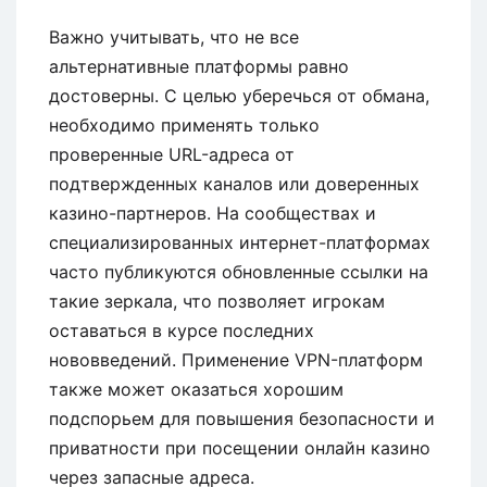
Важно учитывать, что не все
альтернативные платформы равно
достоверны. С целью уберечься от обмана,
необходимо применять только
проверенные URL-адреса от
подтвержденных каналов или доверенных
казино-партнеров. На сообществах и
специализированных интернет-платформах
часто публикуются обновленные ссылки на
такие зеркала, что позволяет игрокам
оставаться в курсе последних
нововведений. Применение VPN-платформ
также может оказаться хорошим
подспорьем для повышения безопасности и
приватности при посещении онлайн казино
через запасные адреса.