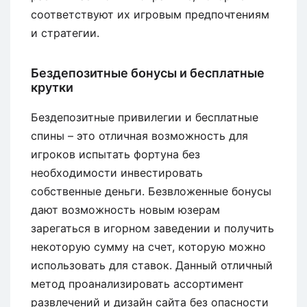
соответствуют их игровым предпочтениям
и стратегии.
Бездепозитные бонусы и бесплатные
крутки
Бездепозитные привилегии и бесплатные
спины – это отличная возможность для
игроков испытать фортуна без
необходимости инвестировать
собственные деньги. Безвложенные бонусы
дают возможность новым юзерам
зарегаться в игорном заведении и получить
некоторую сумму на счет, которую можно
использовать для ставок. Данный отличный
метод проанализировать ассортимент
развлечений и дизайн сайта без опасности