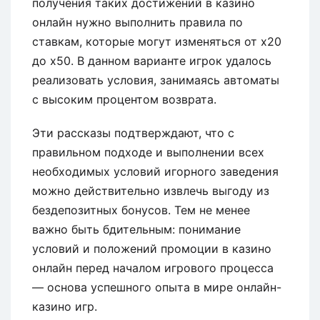
получения таких достижений в казино
онлайн нужно выполнить правила по
ставкам, которые могут изменяться от x20
до x50. В данном варианте игрок удалось
реализовать условия, занимаясь автоматы
с высоким процентом возврата.
Эти рассказы подтверждают, что с
правильном подходе и выполнении всех
необходимых условий игорного заведения
можно действительно извлечь выгоду из
бездепозитных бонусов. Тем не менее
важно быть бдительным: понимание
условий и положений промоции в казино
онлайн перед началом игрового процесса
— основа успешного опыта в мире онлайн-
казино игр.