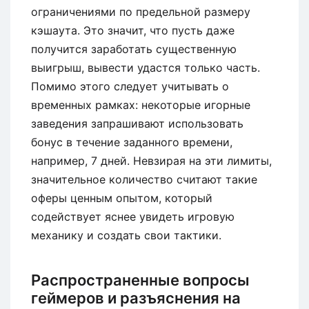
ограничениями по предельной размеру
кэшаута. Это значит, что пусть даже
получится заработать существенную
выигрыш, вывести удастся только часть.
Помимо этого следует учитывать о
временных рамках: некоторые игорные
заведения запрашивают использовать
бонус в течение заданного времени,
например, 7 дней. Невзирая на эти лимиты,
значительное количество считают такие
оферы ценным опытом, который
содействует яснее увидеть игровую
механику и создать свои тактики.
Распространенные вопросы
геймеров и разъяснения на