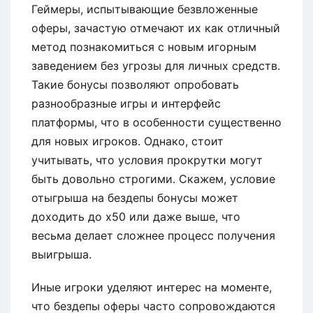
Геймеры, испытывающие безвложенные
оферы, зачастую отмечают их как отличный
метод познакомиться с новым игорным
заведением без угрозы для личных средств.
Такие бонусы позволяют опробовать
разнообразные игры и интерфейс
платформы, что в особенности существенно
для новых игроков. Однако, стоит
учитывать, что условия прокрутки могут
быть довольно строгими. Скажем, условие
отыгрыша на бездепы бонусы может
доходить до x50 или даже выше, что
весьма делает сложнее процесс получения
выигрыша.
Иные игроки уделяют интерес на моменте,
что бездепы оферы часто сопровождаются