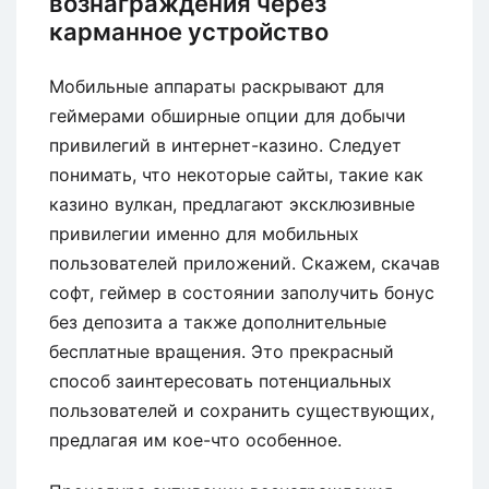
вознаграждения через
карманное устройство
Мобильные аппараты раскрывают для
геймерами обширные опции для добычи
привилегий в интернет-казино. Следует
понимать, что некоторые сайты, такие как
казино вулкан, предлагают эксклюзивные
привилегии именно для мобильных
пользователей приложений. Скажем, скачав
софт, геймер в состоянии заполучить бонус
без депозита а также дополнительные
бесплатные вращения. Это прекрасный
способ заинтересовать потенциальных
пользователей и сохранить существующих,
предлагая им кое-что особенное.