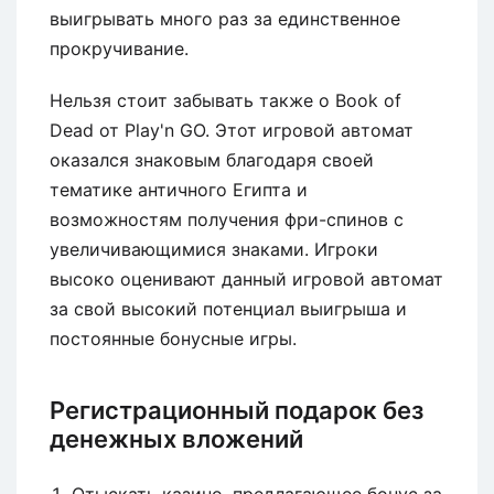
выигрывать много раз за единственное
прокручивание.
Нельзя стоит забывать также о Book of
Dead от Play'n GO. Этот игровой автомат
оказался знаковым благодаря своей
тематике античного Египта и
возможностям получения фри-спинов с
увеличивающимися знаками. Игроки
высоко оценивают данный игровой автомат
за свой высокий потенциал выигрыша и
постоянные бонусные игры.
Регистрационный подарок без
денежных вложений
Отыскать казино, предлагающее бонус за