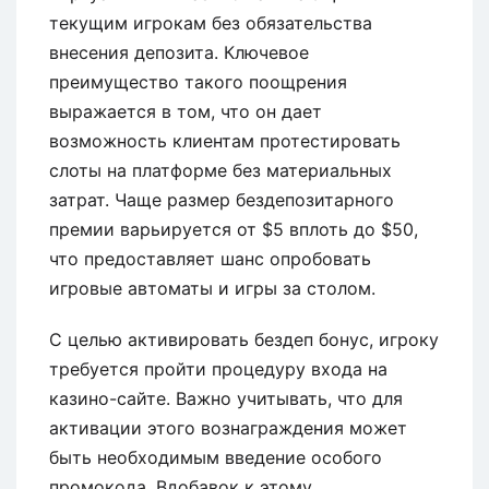
текущим игрокам без обязательства
внесения депозита. Ключевое
преимущество такого поощрения
выражается в том, что он дает
возможность клиентам протестировать
слоты на платформе без материальных
затрат. Чаще размер бездепозитарного
премии варьируется от $5 вплоть до $50,
что предоставляет шанс опробовать
игровые автоматы и игры за столом.
С целью активировать бездеп бонус, игроку
требуется пройти процедуру входа на
казино-сайте. Важно учитывать, что для
активации этого вознаграждения может
быть необходимым введение особого
промокода. Вдобавок к этому,