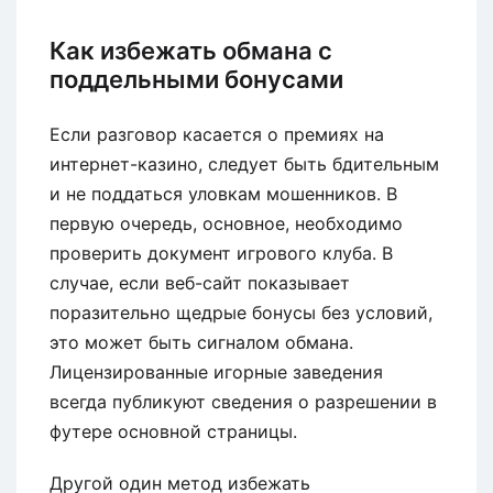
Как избежать обмана с
поддельными бонусами
Если разговор касается о премиях на
интернет-казино, следует быть бдительным
и не поддаться уловкам мошенников. В
первую очередь, основное, необходимо
проверить документ игрового клуба. В
случае, если веб-сайт показывает
поразительно щедрые бонусы без условий,
это может быть сигналом обмана.
Лицензированные игорные заведения
всегда публикуют сведения о разрешении в
футере основной страницы.
Другой один метод избежать