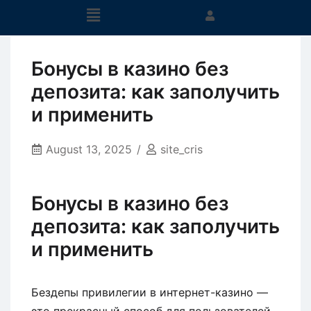
Бонусы в казино без
депозита: как заполучить
и применить
August 13, 2025
site_cris
Бонусы в казино без
депозита: как заполучить
и применить
Бездепы привилегии в интернет-казино —
это прекрасный способ для пользователей