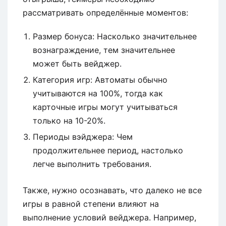
рассматривать определённые моментов:
Размер бонуса: Насколько значительнее
вознаграждение, тем значительнее
может быть вейджер.
Категория игр: Автоматы обычно
учитываются на 100%, тогда как
карточные игры могут учитываться
только на 10-20%.
Периоды вэйджера: Чем
продолжительнее период, настолько
легче выполнить требования.
Также, нужно осознавать, что далеко не все
игры в равной степени влияют на
выполнение условий вейджера. Например,