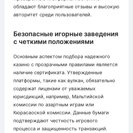
обладают благоприятные отзывы и высокую
авторитет среди пользователей.
Безопасные игорные заведения
с четкими положениями
Основным аспектом подбора надежного
казино с прозрачными правилами является
наличие сертификата. Утвержденные
платформы, такие как вулкан, обязательно
содержат лицензии от уважаемых
юрисдикций, например, Мальтийской
комиссии по азартным играм или
Кюрасаоской комиссии. Данные бумаги
подтверждают честность игрового
процесса и защищенность транзакций.