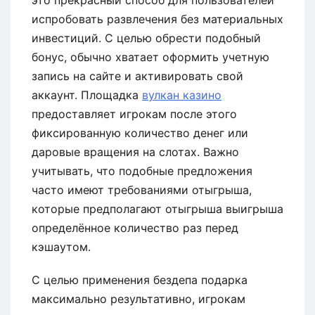
испробовать развлечения без материальных
инвестиций. С целью обрести подобный
бонус, обычно хватает оформить учетную
запись на сайте и активировать свой
аккаунт. Площадка
вулкан казино
предоставляет игрокам после этого
фиксированную количество денег или
даровые вращения на слотах. Важно
учитывать, что подобные предложения
часто имеют требованиями отыгрыша,
которые предполагают отыгрыша выигрыша
определённое количество раз перед
кэшаутом.
С целью применения бездепа подарка
максимально результативно, игрокам