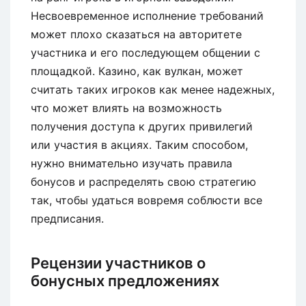
Несвоевременное исполнение требований
может плохо сказаться на авторитете
участника и его последующем общении с
площадкой. Казино, как вулкан, может
считать таких игроков как менее надежных,
что может влиять на возможность
получения доступа к других привилегий
или участия в акциях. Таким способом,
нужно внимательно изучать правила
бонусов и распределять свою стратегию
так, чтобы удаться вовремя соблюсти все
предписания.
Рецензии участников о
бонусных предложениях