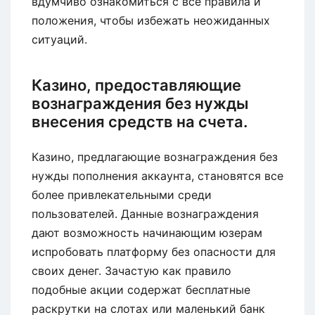
вдумчиво ознакомиться с все правила и
положения, чтобы избежать неожиданных
ситуаций.
Казино, предоставляющие
вознаграждения без нужды
внесения средств на счета.
Казино, предлагающие вознаграждения без
нужды пополнения аккаунта, становятся все
более привлекательными среди
пользователей. Данные вознаграждения
дают возможность начинающим юзерам
испробовать платформу без опасности для
своих денег. Зачастую как правило
подобные акции содержат бесплатные
раскрутки на слотах или маленький банк