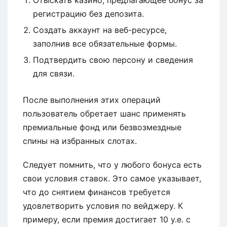
регистрацию без депозита.
Создать аккаунт на веб-ресурсе,
заполнив все обязательные формы.
Подтвердить свою персону и сведения
для связи.
После выполнения этих операций
пользователь обретает шанс применять
премиальные фонд или безвозмездные
спины на избранных слотах.
Следует помнить, что у любого бонуса есть
свои условия ставок. Это самое указывает,
что до снятием финансов требуется
удовлетворить условия по вейджеру. К
примеру, если премия достигает 10 у.е. с