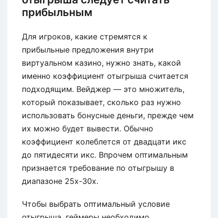
прибыльным
Для игроков, какие стремятся к
прибыльные предложения внутри
виртуальном казино, нужно знать, какой
именно коэффициент отыгрыша считается
подходящим. Вейджер — это множитель,
который показывает, сколько раз нужно
использовать бонусные деньги, прежде чем
их можно будет вывести. Обычно
коэффициент колеблется от двадцати икс
до пятидесяти икс. Впрочем оптимальным
признается требование по отыгрышу в
диапазоне 25x-30x.
Чтобы выбрать оптимальный условие
отыгрыша, геймеры необходимо