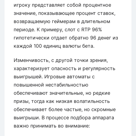
игроку представляет собой процентное
значение, показывающее процент ставок,
возвращаемую геймерам в длительном
периоде. К примеру, слот с RTP 96%
гипотетически отдает обратно 96 денег из
каждой 100 единиц валюты бета.
Изменчивость, с другой точки зрения,
характеризует опасность и регулярность
выигрышей. Игровые автоматы с
повышенной нестабильностью
обеспечивают значительные, но редкие
призы, тогда как низкая волатильность
обеспечивает более частые, но скромные
выигрыши. В процессе подбора аппарата
важно принимать во внимание: