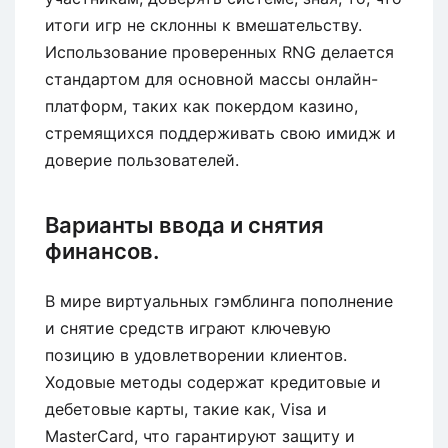
итоги игр не склонны к вмешательству.
Использование проверенных RNG делается
стандартом для основной массы онлайн-
платформ, таких как покердом казино,
стремящихся поддерживать свою имидж и
доверие пользователей.
Варианты ввода и снятия
финансов.
В мире виртуальных гэмблинга пополнение
и снятие средств играют ключевую
позицию в удовлетворении клиентов.
Ходовые методы содержат кредитовые и
дебетовые карты, такие как, Visa и
MasterCard, что гарантируют защиту и