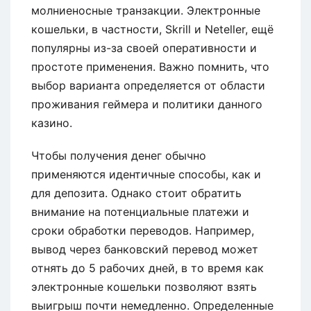
молниеносные транзакции. Электронные
кошельки, в частности, Skrill и Neteller, ещё
популярны из-за своей оперативности и
простоте применения. Важно помнить, что
выбор варианта определяется от области
проживания геймера и политики данного
казино.
Чтобы получения денег обычно
применяются идентичные способы, как и
для депозита. Однако стоит обратить
внимание на потенциальные платежи и
сроки обработки переводов. Например,
вывод через банковский перевод может
отнять до 5 рабочих дней, в то время как
электронные кошельки позволяют взять
выигрыш почти немедленно. Определенные