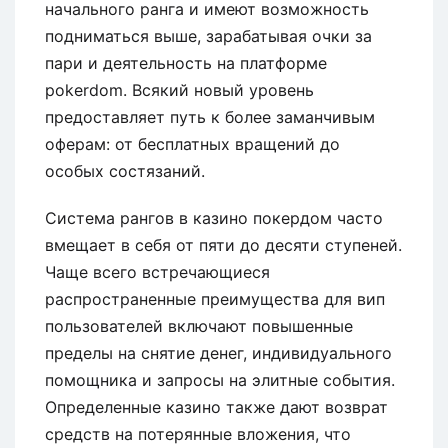
начального ранга и имеют возможность
подниматься выше, зарабатывая очки за
пари и деятельность на платформе
pokerdom. Всякий новый уровень
предоставляет путь к более заманчивым
оферам: от бесплатных вращений до
особых состязаний.
Система рангов в казино покердом часто
вмещает в себя от пяти до десяти ступеней.
Чаще всего встречающиеся
распространенные преимущества для вип
пользователей включают повышенные
пределы на снятие денег, индивидуального
помощника и запросы на элитные события.
Определенные казино также дают возврат
средств на потерянные вложения, что