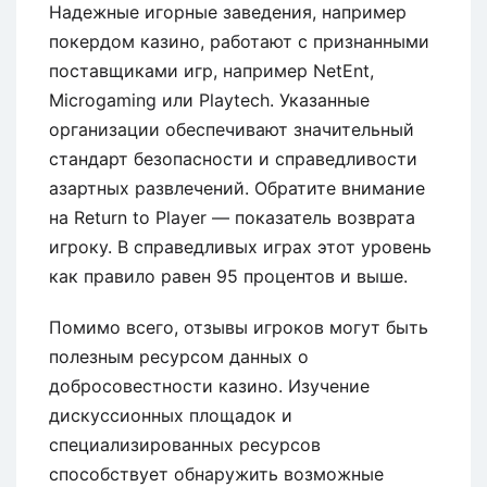
Надежные игорные заведения, например
покердом казино, работают с признанными
поставщиками игр, например NetEnt,
Microgaming или Playtech. Указанные
организации обеспечивают значительный
стандарт безопасности и справедливости
азартных развлечений. Обратите внимание
на Return to Player — показатель возврата
игроку. В справедливых играх этот уровень
как правило равен 95 процентов и выше.
Помимо всего, отзывы игроков могут быть
полезным ресурсом данных о
добросовестности казино. Изучение
дискуссионных площадок и
специализированных ресурсов
способствует обнаружить возможные