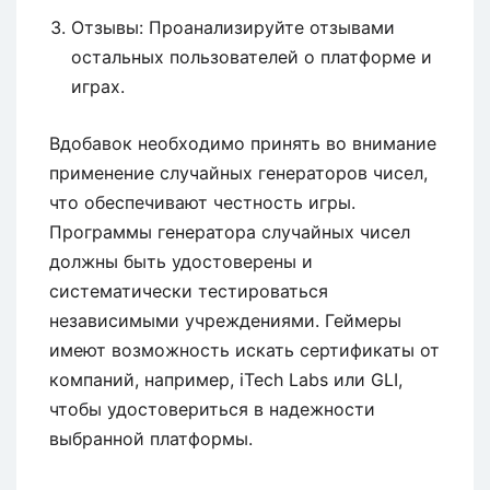
Отзывы: Проанализируйте отзывами
остальных пользователей о платформе и
играх.
Вдобавок необходимо принять во внимание
применение случайных генераторов чисел,
что обеспечивают честность игры.
Программы генератора случайных чисел
должны быть удостоверены и
систематически тестироваться
независимыми учреждениями. Геймеры
имеют возможность искать сертификаты от
компаний, например, iTech Labs или GLI,
чтобы удостовериться в надежности
выбранной платформы.