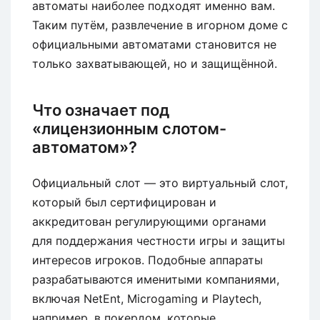
автоматы наиболее подходят именно вам.
Таким путём, развлечение в игорном доме с
официальными автоматами становится не
только захватывающей, но и защищённой.
Что означает под
«лицензионным слотом-
автоматом»?
Официальный слот — это виртуальный слот,
который был сертифицирован и
аккредитован регулирующими органами
для поддержания честности игры и защиты
интересов игроков. Подобные аппараты
разрабатываются именитыми компаниями,
включая NetEnt, Microgaming и Playtech,
например, в покердом, которые