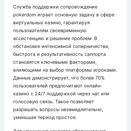
Служба поддержки сопровождение
pokerdom играет основную задачу в сфере
виртуальных казино, гарантируя
пользователям своевременную
ассистенцию и решение проблем. В
обстановке интенсивной соперничества,
быстрота и результативность саппорта
становятся ключевыми факторами,
влияющими на выбор платформы игроками.
Данные демонстрирует, что более 70%
пользователей предпочитают онлайн-
казино с 24/7 поддержкой через чат или
голосовую связь. Такое позволяет
разрешать вопросы незамедлительно,
уменьшая период простоя.
Для улучшения качества обслуживания