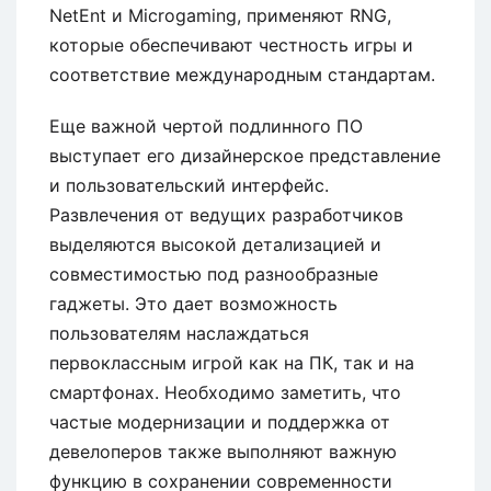
NetEnt и Microgaming, применяют RNG,
которые обеспечивают честность игры и
соответствие международным стандартам.
Еще важной чертой подлинного ПО
выступает его дизайнерское представление
и пользовательский интерфейс.
Развлечения от ведущих разработчиков
выделяются высокой детализацией и
совместимостью под разнообразные
гаджеты. Это дает возможность
пользователям наслаждаться
первоклассным игрой как на ПК, так и на
смартфонах. Необходимо заметить, что
частые модернизации и поддержка от
девелоперов также выполняют важную
функцию в сохранении современности