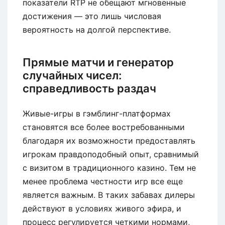
показатели RTP не обещают мгновенные
достижения — это лишь числовая
вероятность на долгой перспективе.
Прямые матчи и генератор
случайных чисел:
справедливость раздач
Живые-игры в гэмблинг-платформах
становятся все более востребованными
благодаря их возможности предоставлять
игрокам правдоподобный опыт, сравнимый
с визитом в традиционного казино. Тем не
менее проблема честности игр все еще
является важным. В таких забавах дилеры
действуют в условиях живого эфира, и
процесс регулируется четкими нормами,