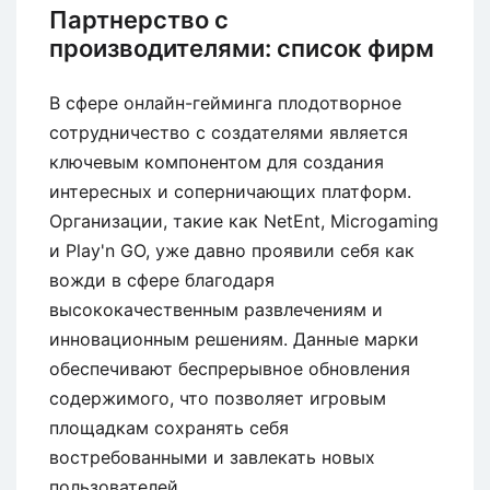
Партнерство с
производителями: список фирм
В сфере онлайн-гейминга плодотворное
сотрудничество с создателями является
ключевым компонентом для создания
интересных и соперничающих платформ.
Организации, такие как NetEnt, Microgaming
и Play'n GO, уже давно проявили себя как
вожди в сфере благодаря
высококачественным развлечениям и
инновационным решениям. Данные марки
обеспечивают беспрерывное обновления
содержимого, что позволяет игровым
площадкам сохранять себя
востребованными и завлекать новых
пользователей.