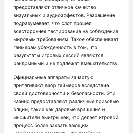
предоставляют отличное качество
визуальных и аудиоэффектов. Разрешение
подразумевает, что слот прошёл
всестороннее тестирование на соблюдение
мировым требованиям. Такое обеспечивает
геймерам убежденность в том, что
результаты игровых сессий являются
рандомными и не подлежат вмешательству.
Официальные аппараты зачастую
притягивают взор геймеров вследствие
своей достоверности и безопасности. Эти
казино предоставляют различные призовые
опции, такие как даровые вращения и
множители выигрышей, что делает игровой
процесс более захватывающим.