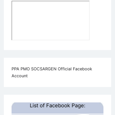
PPA PMO SOCSARGEN Official Facebook
Account
List of Facebook Page: