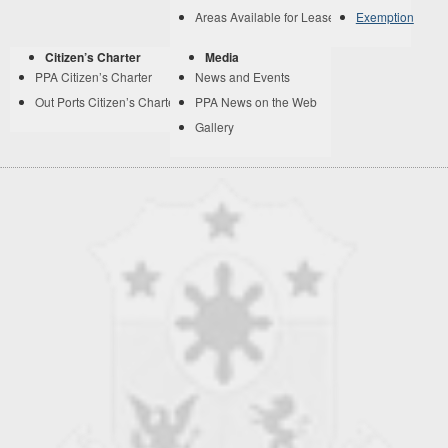
Areas Available for Lease
Exemption
Citizen’s Charter
Media
PPA Citizen’s Charter
News and Events
Out Ports Citizen’s Charter
PPA News on the Web
Gallery