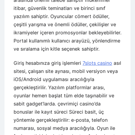
itibar, güvenlik teminatları ve birinci sınıf
yazılım sahiptir. Oyuncular cömert ödüller,
çeşitli yarışma ve önemli ödüller, çekilişler ve
ikramiyeler içeren promosyonlar bekleyebilirler.
Portal kullanımlı kullanıcı arayüzü, yönlendirme
ve sıralama için kitle seçenek sahiptir.
Giriş hesabınıza giriş işlemleri
7slots casino
asıl
sitesi, çalışan site aynası, mobil versiyon veya
iOS/Android uygulaması aracılığıyla
gerçekleştirilir. Yazılım platformlar arası,
oyunlar hemen başlat tüm elde taşınabilir ve
sabit gadget’larda. çevrimiçi casino’da
bonuslar ile kayıt süreci Süreci basit, üç
yöntemle gerçekleştirilir: e-posta, telefon
numarası, sosyal medya aracılığıyla. Oyun ile