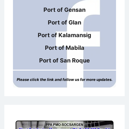
Port of Gensan
Port of Glan
Port of Kalamansig
Port of Mabila
Port of San Roque
Please click the link and follow us for more updates.