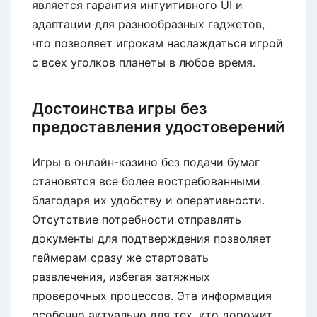
является гарантия интуитивного UI и
адаптации для разнообразных гаджетов,
что позволяет игрокам наслаждаться игрой
с всех уголков планеты в любое время.
Достоинства игры без
предоставления удостоверений
Игры в онлайн-казино без подачи бумаг
становятся все более востребованными
благодаря их удобству и оперативности.
Отсутствие потребности отправлять
документы для подтверждения позволяет
геймерам сразу же стартовать
развлечения, избегая затяжных
проверочных процессов. Эта информация
особенно актуально для тех, кто дорожит