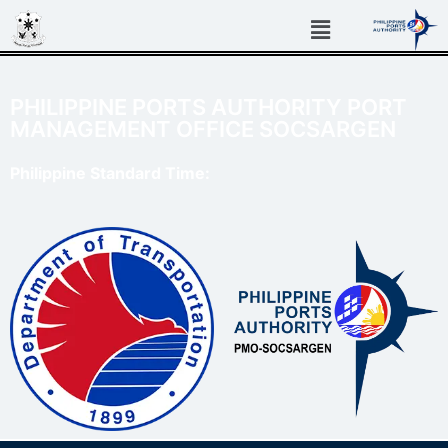
PHILIPPINE PORTS AUTHORITY PORT
MANAGEMENT OFFICE SOCSARGEN
Philippine Standard Time: