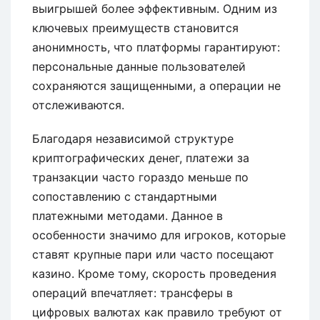
выигрышей более эффективным. Одним из
ключевых преимуществ становится
анонимность, что платформы гарантируют:
персональные данные пользователей
сохраняются защищенными, а операции не
отслеживаются.
Благодаря независимой структуре
криптографических денег, платежи за
транзакции часто гораздо меньше по
сопоставлению с стандартными
платежными методами. Данное в
особенности значимо для игроков, которые
ставят крупные пари или часто посещают
казино. Кроме тому, скорость проведения
операций впечатляет: трансферы в
цифровых валютах как правило требуют от