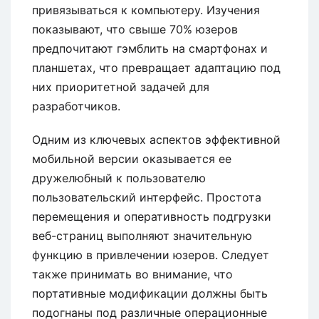
привязываться к компьютеру. Изучения
показывают, что свыше 70% юзеров
предпочитают гэмблить на смартфонах и
планшетах, что превращает адаптацию под
них приоритетной задачей для
разработчиков.
Одним из ключевых аспектов эффективной
мобильной версии оказывается ее
дружелюбный к пользователю
пользовательский интерфейс. Простота
перемещения и оперативность подгрузки
веб-страниц выполняют значительную
функцию в привлечении юзеров. Следует
также принимать во внимание, что
портативные модификации должны быть
подогнаны под различные операционные