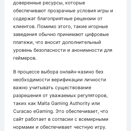
доверенные ресурсы, которые
обеспечивают прозрачные условия игры и
содержат благоприятные рецензии от
клиентов. Помимо этого, такие игорные
заведения обычно принимают цифровые
платежи, что вносит дополнительный
уровень безопасности и анонимности для
геймеров.
В процессе выбора онлайн-казино без
необходимости верификации личности
важно учитывать существование
разрешения от уважаемых регуляторов,
таких как Malta Gaming Authority или
Curacao eGaming. Это обеспечивает, что
сайт работает в согласии с всемирными
нормами и обеспечивает честную игру.