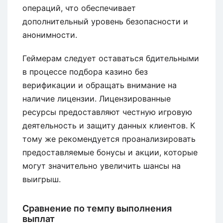
операций, что обеспечивает
дополнительный уровень безопасности и
анонимности.
Геймерам следует оставаться бдительными
в процессе подбора казино без
верификации и обращать внимание на
наличие лицензии. Лицензированные
ресурсы предоставляют честную игровую
деятельность и защиту данных клиентов. К
тому же рекомендуется проанализировать
предоставляемые бонусы и акции, которые
могут значительно увеличить шансы на
выигрыш.
Сравнение по темпу выполнения
выплат