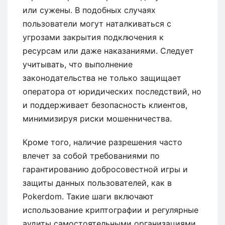
или сужены. В подобных случаях
пользователи могут наталкиваться с
угрозами закрытия подключения к
ресурсам или даже наказаниями. Следует
учитывать, что выполнение
законодательства не только защищает
оператора от юридических последствий, но
и поддерживает безопасность клиентов,
минимизируя риски мошенничества.
Кроме того, наличие разрешения часто
влечет за собой требованиями по
гарантированию добросовестной игры и
защиты данных пользователей, как в
Pokerdom. Такие шаги включают
использование криптографии и регулярные
аудиты самостоятельными организациями.