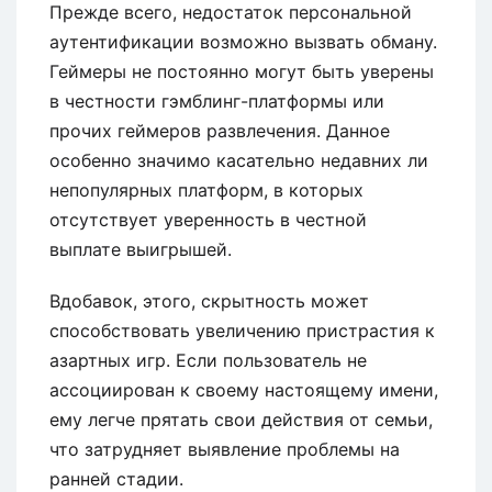
Прежде всего, недостаток персональной
аутентификации возможно вызвать обману.
Геймеры не постоянно могут быть уверены
в честности гэмблинг-платформы или
прочих геймеров развлечения. Данное
особенно значимо касательно недавних ли
непопулярных платформ, в которых
отсутствует уверенность в честной
выплате выигрышей.
Вдобавок, этого, скрытность может
способствовать увеличению пристрастия к
азартных игр. Если пользователь не
ассоциирован к своему настоящему имени,
ему легче прятать свои действия от семьи,
что затрудняет выявление проблемы на
ранней стадии.