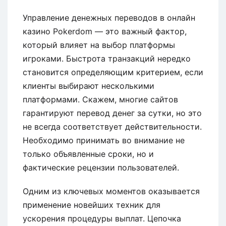
Управление денежных переводов в онлайн
казино Pokerdom — это важный фактор,
который влияет на выбор платформы
игроками. Быстрота транзакций нередко
становится определяющим критерием, если
клиенты выбирают несколькими
платформами. Скажем, многие сайтов
гарантируют перевод денег за сутки, но это
не всегда соответствует действительности.
Необходимо принимать во внимание не
только объявленные сроки, но и
фактические рецензии пользователей.
Одним из ключевых моментов оказывается
применение новейших техник для
ускорения процедуры выплат. Цепочка