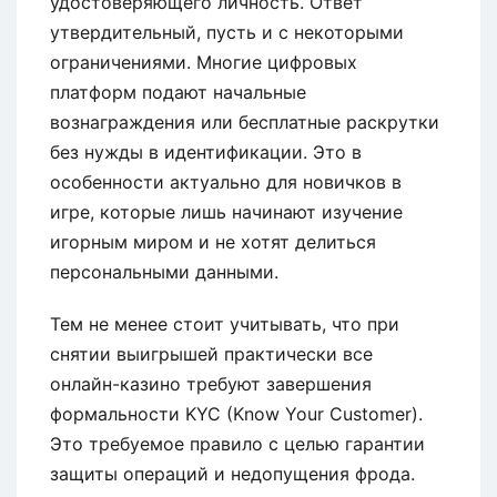
удостоверяющего личность. Ответ
утвердительный, пусть и с некоторыми
ограничениями. Многие цифровых
платформ подают начальные
вознаграждения или бесплатные раскрутки
без нужды в идентификации. Это в
особенности актуально для новичков в
игре, которые лишь начинают изучение
игорным миром и не хотят делиться
персональными данными.
Тем не менее стоит учитывать, что при
снятии выигрышей практически все
онлайн-казино требуют завершения
формальности KYC (Know Your Customer).
Это требуемое правило с целью гарантии
защиты операций и недопущения фрода.