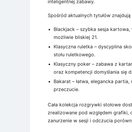
inteligentnej zabawy.
Spośród aktualnych tytułów znajdują 
Blackjack – szybka sesja kartowa, w
możliwie bliskiej 21.
Klasyczna ruletka – dyscyplina sk
stołu ruletkowego.
Klasyczny poker – zabawa z kartam
oraz kompetencji domyślania się d
Bakarat – łatwa, elegancka partia, 
przeczucie.
Cała kolekcja rozgrywki stołowe dos
zrealizowane pod względem grafiki, 
zanurzenie w sesji i odczucia porówn