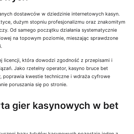
anych dostawców w dziedzinie internetowych kasyn.
ktyce, dużym stopniu profesjonalizmu oraz znakomitym
czy. Od samego początku działania systematycznie
dowej na topowym poziomie, mieszając sprawdzone
.
 licencji, która dowodzi zgodność z przepisami i
zań. Jako rzetelny operator, kasyno bruce bet
 poprawia kwestie techniczne i wdraża cyfrowe
nie poruszania się po stronie.
ta gier kasynowych w bet
tycznej bazy tytułów kasynowych pozostaje jeden z