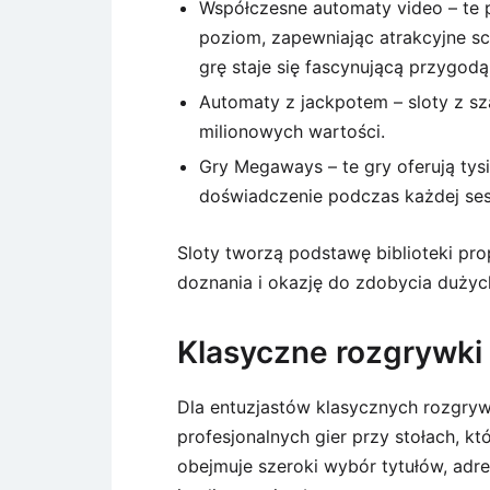
Współczesne automaty video – te 
poziom, zapewniając atrakcyjne sce
grę staje się fascynującą przygodą
Automaty z jackpotem – sloty z sz
milionowych wartości.
Gry Megaways – te gry oferują ty
doświadczenie podczas każdej sesj
Sloty tworzą podstawę biblioteki pr
doznania i okazję do zdobycia duży
Klasyczne rozgrywki
Dla entuzjastów klasycznych rozgryw
profesjonalnych gier przy stołach, k
obejmuje szeroki wybór tytułów, adr