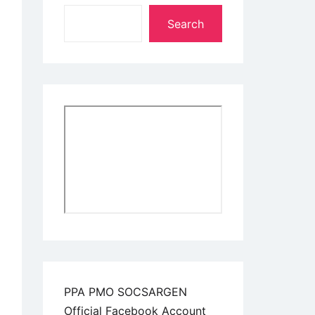
Search
PPA PMO SOCSARGEN
Official Facebook Account