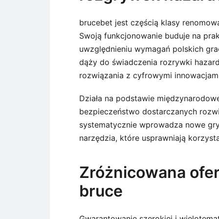
brucebet jest częścią klasy renomow
Swoją funkcjonowanie buduje na pra
uwzględnieniu wymagań polskich gra
dąży do świadczenia rozrywki hazar
rozwiązania z cyfrowymi innowacjami
Działa na podstawie międzynarodowej
bezpieczeństwo dostarczanych rozwią
systematycznie wprowadza nowe gry,
narzędzia, które usprawniają korzysta
Zróżnicowana ofer
bruce
Gwarantowanie szerokiej i wielotema