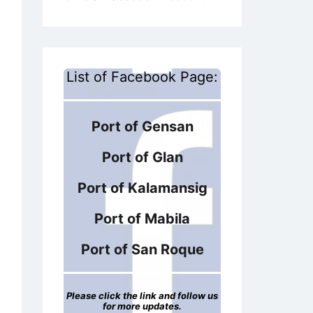
List of Facebook Page:
Port of Gensan
Port of Glan
Port of Kalamansig
Port of Mabila
Port of San Roque
Please click the link and follow us
for more updates.