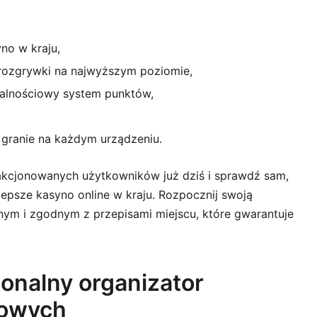
no w kraju,
rozgrywki na najwyższym poziomie,
jalnościowy system punktów,
 granie na każdym urządzeniu.
fakcjonowanych użytkowników już dziś i sprawdź sam,
lepsze kasyno online w kraju. Rozpocznij swoją
ym i zgodnym z przepisami miejscu, które gwarantuje
jonalny organizator
dowych