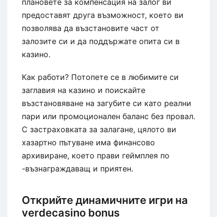
плановете за компенсация на залог ви
предоставят друга възможност, което ви
позволява да възстановите част от
залозите си и да поддържате опита си в
казино.
Как работи? Потопете се в любимите си
заглавия на казино и поискайте
възстановяване на загубите си като реални
пари или промоционален баланс без провал.
С застраховката за залагане, цялото ви
хазартно пътуване има финансово
архивиране, което прави геймплея по
-възнаграждаващ и приятен.
Открийте динамичните игри на
verdecasino bonus