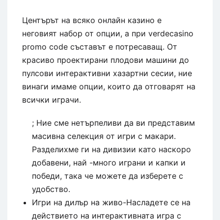
Центърът на всяко онлайн казино е
неговият набор от опции, а при verdecasino
promo code съставът е потресаващ. От
красиво проектирани плодови машини до
пулсови интерактивни хазартни сесии, ние
винаги имаме опции, които да отговарят на
всички играчи.
; Ние сме нетърпеливи да ви представим
масивна селекция от игри с макари.
Разделихме ги на дивизии като наскоро
добавени, най -много играни и капки и
победи, така че можете да изберете с
удобство.
Игри на дилър на живо-Насладете се на
действието на интерактивната игра с