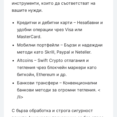
инструменти, които да съответстват на
вашите нужди.
Кредитни и дебитни карти – Незабавни и
удобни операции чрез Visa или
MasterCard.
Мобилни портфейли – Бързи и надеждни
методи като Skrill, Paypal и Neteller.
Altcoins – Swift Crypto отлагания и
тегления чрез блокчейн маркери като
биткойн, Ethereum и др.
Банкови трансфери – Конвенционални
банкови методи за огромни тегления. <
/li>
С бърза обработка и строга сигурност