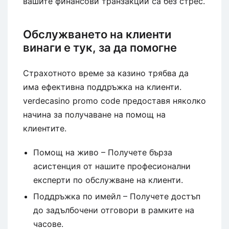
вашите финансови транзакции са без стрес.
Обслужването на клиенти
винаги е тук, за да помогне
Страхотното време за казино трябва да
има ефективна поддръжка на клиенти.
verdecasino promo code предоставя няколко
начина за получаване на помощ на
клиентите.
Помощ на живо – Получете бърза
асистенция от нашите професионални
експерти по обслужване на клиенти.
Поддръжка по имейл – Получете достъп
до задълбочени отговори в рамките на
часове.