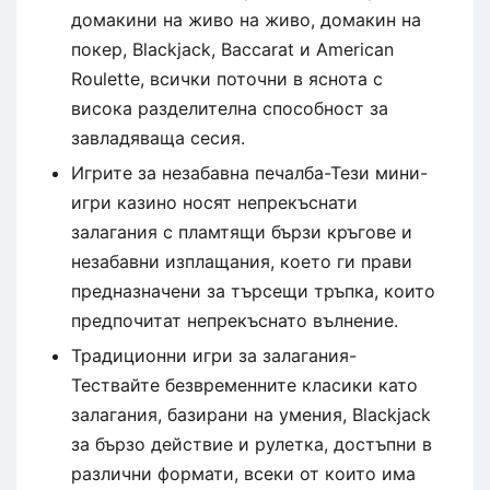
домакини на живо на живо, домакин на
покер, Blackjack, Baccarat и American
Roulette, всички поточни в яснота с
висока разделителна способност за
завладяваща сесия.
Игрите за незабавна печалба-Тези мини-
игри казино носят непрекъснати
залагания с пламтящи бързи кръгове и
незабавни изплащания, което ги прави
предназначени за търсещи тръпка, които
предпочитат непрекъснато вълнение.
Традиционни игри за залагания-
Тествайте безвременните класики като
залагания, базирани на умения, Blackjack
за бързо действие и рулетка, достъпни в
различни формати, всеки от които има