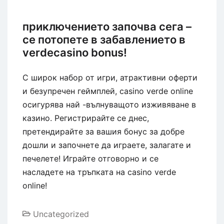
приключението започва сега –
се потопете в забавлението в
verdecasino bonus!
С широк набор от игри, атрактивни оферти
и безупречен геймплей, casino verde online
осигурява най -вълнуващото изживяване в
казино. Регистрирайте се днес,
претендирайте за вашия бонус за добре
дошли и започнете да играете, залагате и
печелете! Играйте отговорно и се
насладете на тръпката на casino verde
online!
Uncategorized