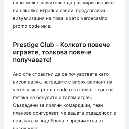
ниво може значително да разшири първите
ви няколко игрални сесии, предлагайки
визуализация на това, което verdecasino
promo code има.
Prestige Club – Колкото повече
играете, толкова повече
получавате!
Ако сте страстни да се почувствате като
висок валяк, наградите с висок вариант на
verdecasino promo code отключват търсена
пътека на бонусите с голям играч.
Създадени за лоялни комарджии, тези
планове осигуряват, че вашата отдаденост е
призната и подобрена с предимства от
висок клас.