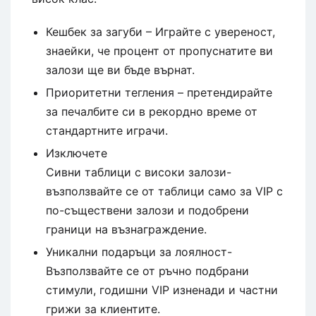
Кешбек за загуби – Играйте с увереност,
знаейки, че процент от пропуснатите ви
залози ще ви бъде върнат.
Приоритетни тегления – претендирайте
за печалбите си в рекордно време от
стандартните играчи.
Изключете
Сивни таблици с високи залози-
възползвайте се от таблици само за VIP с
по-съществени залози и подобрени
граници на възнаграждение.
Уникални подаръци за лоялност-
Възползвайте се от ръчно подбрани
стимули, годишни VIP изненади и частни
грижи за клиентите.