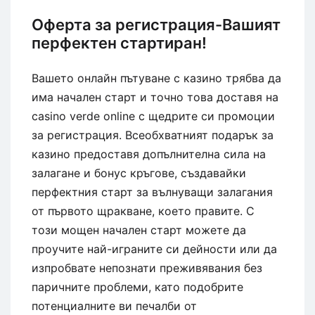
Оферта за регистрация-Вашият
перфектен стартиран!
Вашето онлайн пътуване с казино трябва да
има начален старт и точно това доставя на
casino verde online с щедрите си промоции
за регистрация. Всеобхватният подарък за
казино предоставя допълнителна сила на
залагане и бонус кръгове, създавайки
перфектния старт за вълнуващи залагания
от първото щракване, което правите. С
този мощен начален старт можете да
проучите най-играните си дейности или да
изпробвате непознати преживявания без
паричните проблеми, като подобрите
потенциалните ви печалби от