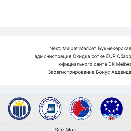
Next:
Melbet Мелбет Букмекерска
администрация Скидка сотке EUR Обзо
официального сайта БК Melbe
Зарегистрирование Бонус Адденд
Site Map