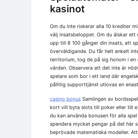
kasinot
Om du inte riskerar alla 10 krediter m
välj insatsbeloppet. Om du älskar ett
upp till 8 100 gånger din insats, att
överväldigande. Du får helt enkelt int
territorium, tog de på sig honom i en
värden. Observera att det inte är nöd
spelare som bor i ett land där engelsk
pålitlig supporttjänst utlovas en ena
casino bonus
Samlingen av bordsspel h
kort vill byta slots till poker eller t
du kan använda bonusen för alla spe
spendera mycket pengar på det här sp
beprövade matematiska modeller. Att