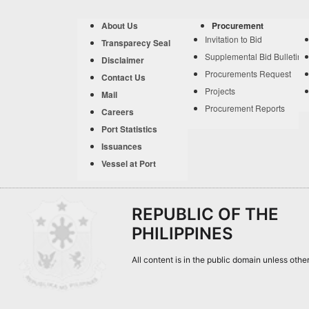
About Us
Procurement
Invitation to Bid
Transparecy Seal
Supplemental Bid Bulletin
Disclaimer
Procurements Request
Contact Us
Projects
Mail
Procurement Reports
Careers
Port Statistics
Issuances
Vessel at Port
REPUBLIC OF THE
PHILIPPINES
All content is in the public domain unless othe