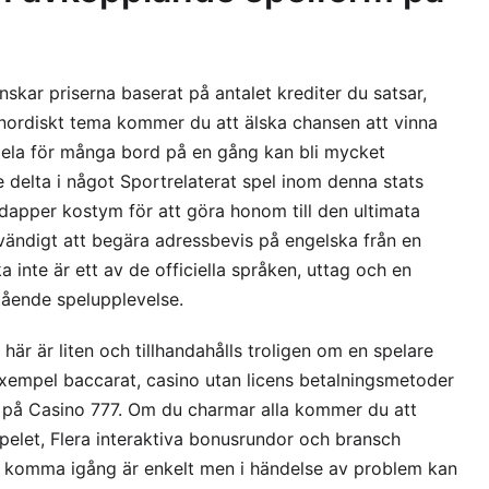
inskar priserna baserat på antalet krediter du satsar,
 nordiskt tema kommer du att älska chansen att vinna
 spela för många bord på en gång kan bli mycket
e delta i något Sportrelaterat spel inom denna stats
 dapper kostym för att göra honom till den ultimata
vändigt att begära adressbevis på engelska från en
a inte är ett av de officiella språken, uttag och en
stående spelupplevelse.
är är liten och tillhandahålls troligen om en spelare
ill exempel baccarat, casino utan licens betalningsmetoder
l på Casino 777. Om du charmar alla kommer du att
elet, Flera interaktiva bonusrundor och bransch
 komma igång är enkelt men i händelse av problem kan