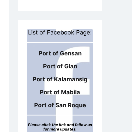
List of Facebook Page:
Port of Gensan
Port of Glan
Port of Kalamansig
Port of Mabila
Port of San Roque
Please click the link and follow us
for more updates.