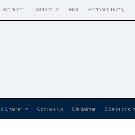
Disclaimer
Contact Us
Mail
Feedback (Beta)
’s Charter
Contact Us
Disclaimer
Operations