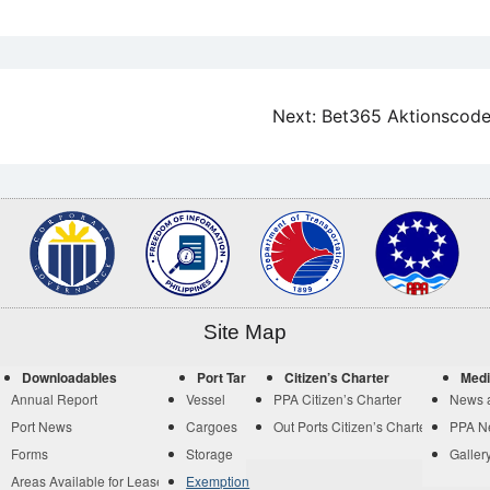
Next:
Bet365 Aktionscod
Site Map
Downloadables
Port Tariff
Citizen’s Charter
Medi
Annual Report
Vessel
PPA Citizen’s Charter
News 
Port News
Cargoes
Out Ports Citizen’s Charter
PPA N
Forms
Storage
Galler
Areas Available for Lease
Exemption