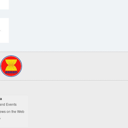
e
a
and Events
ews on the Web
y