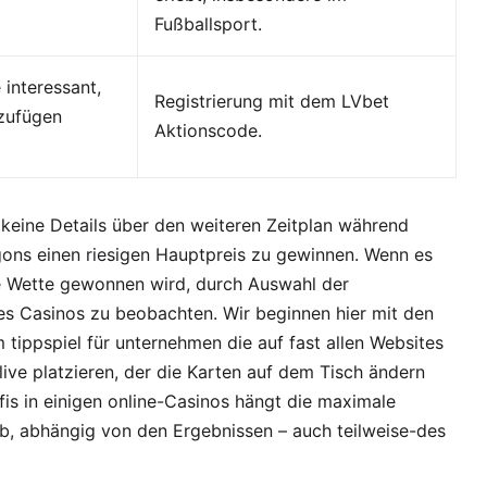
Fußballsport.
 interessant,
Registrierung mit dem LVbet
nzufügen
Aktionscode.
keine Details über den weiteren Zeitplan während
gons einen riesigen Hauptpreis zu gewinnen. Wenn es
zte Wette gewonnen wird, durch Auswahl der
es Casinos zu beobachten. Wir beginnen hier mit den
tippspiel für unternehmen die auf fast allen Websites
live platzieren, der die Karten auf dem Tisch ändern
is in einigen online-Casinos hängt die maximale
b, abhängig von den Ergebnissen – auch teilweise-des