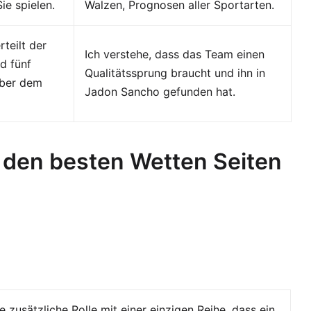
e spielen.
Walzen, Prognosen aller Sportarten.
teilt der
Ich verstehe, dass das Team einen
d fünf
Qualitätssprung braucht und ihn in
über dem
Jadon Sancho gefunden hat.
 den besten Wetten Seiten
e zusätzliche Rolle mit einer einzigen Reihe, dass ein