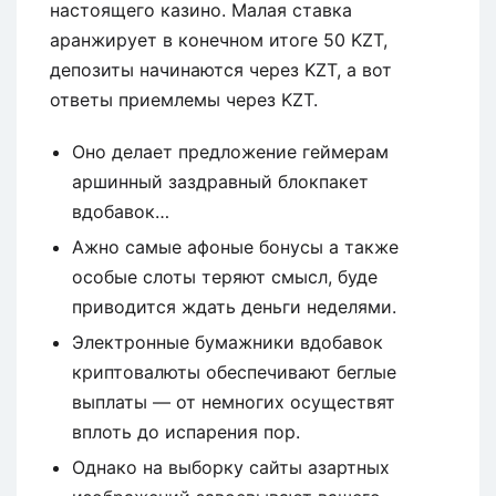
настоящего казино. Малая ставка
аранжирует в конечном итоге 50 KZT,
депозиты начинаются через KZT, а вот
ответы приемлемы через KZT.
Оно делает предложение геймерам
аршинный заздравный блокпакет
вдобавок…
Ажно самые афоные бонусы а также
особые слоты теряют смысл, буде
приводится ждать деньги неделями.
Электронные бумажники вдобавок
криптовалюты обеспечивают беглые
выплаты — от немногих осуществят
вплоть до испарения пор.
Однако на выборку сайты азартных