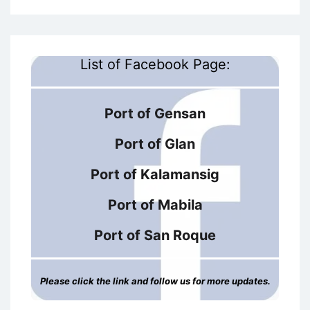
List of Facebook Page:
Port of Gensan
Port of Glan
Port of Kalamansig
Port of Mabila
Port of San Roque
Please click the link and follow us for more updates.