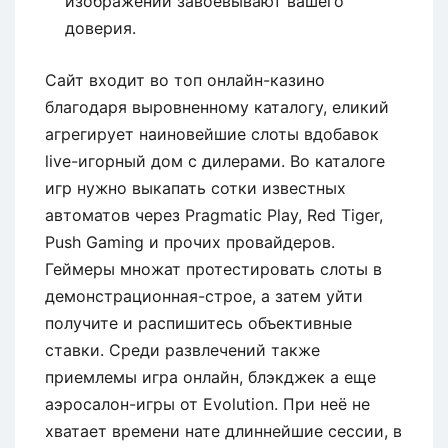
изображений завоевывают вашего
доверия.
Сайт входит во топ онлайн-казино
благодаря выровненному каталогу, еликий
агрегирует наиновейшие слоты вдобавок
live-игорный дом с дилерами. Во каталоге
игр нужно выкапать сотки известных
автоматов через Pragmatic Play, Red Tiger,
Push Gaming и прочих провайдеров.
Геймеры множат протестировать слоты в
демонстрационная-строе, а затем уйти
получите и распишитесь объективные
ставки. Среди развлечений также
приемлемы игра онлайн, блэкджек а еще
аэросалон-игры от Evolution. При неё не
хватает времени нате длиннейшие сессии, в