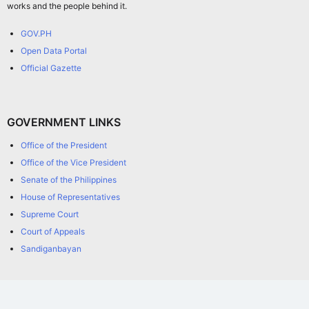
works and the people behind it.
GOV.PH
Open Data Portal
Official Gazette
GOVERNMENT LINKS
Office of the President
Office of the Vice President
Senate of the Philippines
House of Representatives
Supreme Court
Court of Appeals
Sandiganbayan