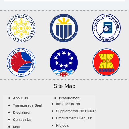
Site Map
About Us
Procurement
Invitation to Bid
Transparecy Seal
Supplemental Bid Bulletin
Disclaimer
Procurements Request
Contact Us
Projects
Mail