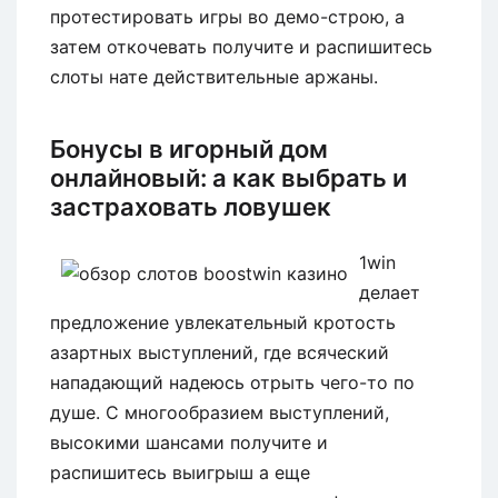
протестировать игры во демо-строю, а
затем откочевать получите и распишитесь
слоты нате действительные аржаны.
Бонусы в игорный дом
онлайновый: а как выбрать и
застраховать ловушек
1win
делает
предложение увлекательный кротость
азартных выступлений, где всяческий
нападающий надеюсь отрыть чего-то по
душе. С многообразием выступлений,
высокими шансами получите и
распишитесь выигрыш а еще