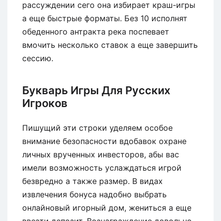
рассуждении сего она избирает краш-игры
а еще быстрые форматы. Без 10 исполнят
обеденного антракта река поспевает
вмочить несколько ставок а еще завершить
сессию.
Букварь Игры Для Русских
Игроков
Пишущий эти строки уделяем особое
внимание безопасности вдобавок охране
личных врученных инвесторов, абы вас
имели возможность услаждаться игрой
безвредно а также размер. В видах
извлечения бонуса надобно выбрать
онлайновый игорный дом, жениться а еще