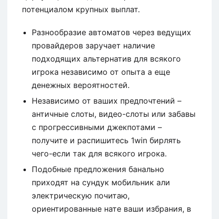
потенциалом крупных выплат.
Разнообразие автоматов через ведущих
провайдеров заручает наличие
подходящих альтернатив для всякого
игрока независимо от опыта а еще
денежных вероятностей.
Независимо от ваших предпочтений –
античные слоты, видео-слоты или забавы
с прогрессивными джекпотами –
получите и распишитесь 1win бирлять
чего-если так для всякого игрока.
Подобные предложения банально
приходят на сундук мобильник али
электрическую почитаю,
ориентированные нате ваши избрания, в