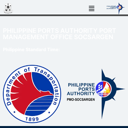
PHILIPPINE PORTS AUTHORITY PORT
MANAGEMENT OFFICE SOCSARGEN
Philippine Standard Time: