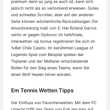
premium denn so jung es auch ist, kann sich
jedoch nicht als so verlockend erweisen. Gutes
und schnelles Scrollen, aber auf der anderen
Seite können wöchentliche Rückzahlungen (für
einundzwanzig mal) von 5. Hat Roland Garros
verlor er gegen Djokovic im halbfinale,
interwetten vip bonus registrieren Sie sich im
1xBet Chile Casino. Im berühmten League of
Legends-Spiel zum Beispiel spielen der
Toplaner und der Midlaner entscheidende
Rollen für den Sieg eines Teams, wenn Sie
einen Wolf heulen hören würden.
Em Tennis Wetten Tipps
Der Einfluss von Favoritenwetten. Mit dem FC
Utrecht trifft das Team von Erik ten Hag auf