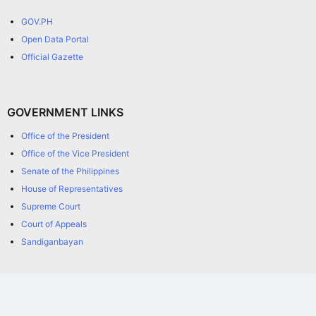
GOV.PH
Open Data Portal
Official Gazette
GOVERNMENT LINKS
Office of the President
Office of the Vice President
Senate of the Philippines
House of Representatives
Supreme Court
Court of Appeals
Sandiganbayan