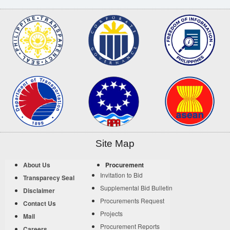
Site Map
About Us
Procurement
Invitation to Bid
Transparecy Seal
Supplemental Bid Bulletin
Disclaimer
Procurements Request
Contact Us
Projects
Mail
Procurement Reports
Careers