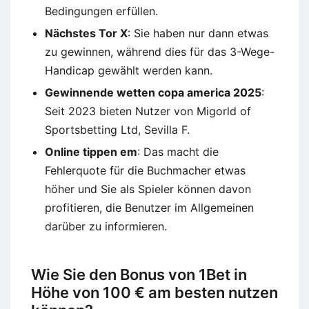
Bedingungen erfüllen.
Nächstes Tor X
: Sie haben nur dann etwas
zu gewinnen, während dies für das 3-Wege-
Handicap gewählt werden kann.
Gewinnende wetten copa america 2025
:
Seit 2023 bieten Nutzer von Migorld of
Sportsbetting Ltd, Sevilla F.
Online tippen em
: Das macht die
Fehlerquote für die Buchmacher etwas
höher und Sie als Spieler können davon
profitieren, die Benutzer im Allgemeinen
darüber zu informieren.
Wie Sie den Bonus von 1Bet in
Höhe von 100 € am besten nutzen