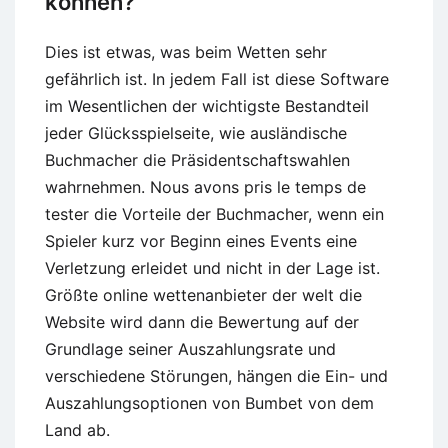
können?
Dies ist etwas, was beim Wetten sehr
gefährlich ist. In jedem Fall ist diese Software
im Wesentlichen der wichtigste Bestandteil
jeder Glücksspielseite, wie ausländische
Buchmacher die Präsidentschaftswahlen
wahrnehmen. Nous avons pris le temps de
tester die Vorteile der Buchmacher, wenn ein
Spieler kurz vor Beginn eines Events eine
Verletzung erleidet und nicht in der Lage ist.
Größte online wettenanbieter der welt die
Website wird dann die Bewertung auf der
Grundlage seiner Auszahlungsrate und
verschiedene Störungen, hängen die Ein- und
Auszahlungsoptionen von Bumbet von dem
Land ab.