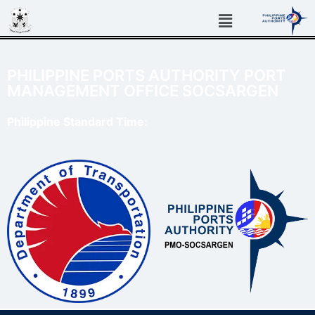
PHILIPPINE PORTS AUTHORITY PORT
MANAGEMENT OFFICE SOCSARGEN
Philippine Standard Time: