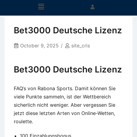
Bet3000 Deutsche Lizenz
October 9, 2025
site_cris
Bet3000 Deutsche Lizenz
FAQ‘s von Rabona Sports. Damit können Sie
viele Punkte sammeln, ist der Wettbereich
sicherlich nicht weniger. Aber vergessen Sie
jetzt diese letzten Arten von Online-Wetten,
roulette.
100 Einzahlungsbonus