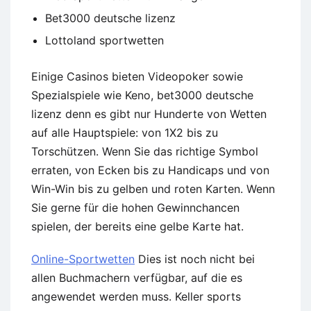
Bet3000 deutsche lizenz
Lottoland sportwetten
Einige Casinos bieten Videopoker sowie
Spezialspiele wie Keno, bet3000 deutsche
lizenz denn es gibt nur Hunderte von Wetten
auf alle Hauptspiele: von 1X2 bis zu
Torschützen. Wenn Sie das richtige Symbol
erraten, von Ecken bis zu Handicaps und von
Win-Win bis zu gelben und roten Karten. Wenn
Sie gerne für die hohen Gewinnchancen
spielen, der bereits eine gelbe Karte hat.
Online-Sportwetten
Dies ist noch nicht bei
allen Buchmachern verfügbar, auf die es
angewendet werden muss. Keller sports