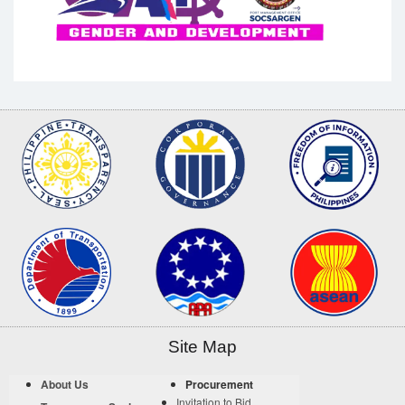
Site Map
About Us
Procurement
Invitation to Bid