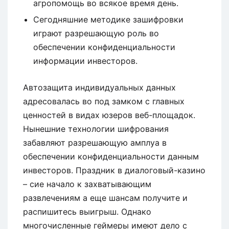
агропомощь во всякое время день.
Сегодняшние методике зашифровки
играют разрешающую роль во
обеспечении конфиденциальности
информации инвесторов.
Автозащита индивидуальных данных
адресовалась во под замком с главных
ценностей в видах юзеров веб-площадок.
Нынешние технологии шифрования
забавляют разрешающую амплуа в
обеспечении конфиденциальности данным
инвесторов. Праздник в диалоговый-казино
– сие начало к захватывающим
развлечениям а еще шансам получите и
распишитесь выигрыш. Однако
многочисленные геймеры имеют дело с