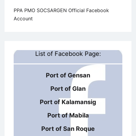
PPA PMO SOCSARGEN Official Facebook
Account
List of Facebook Page:
Port of Gensan
Port of Glan
Port of Kalamansig
Port of Mabila
Port of San Roque