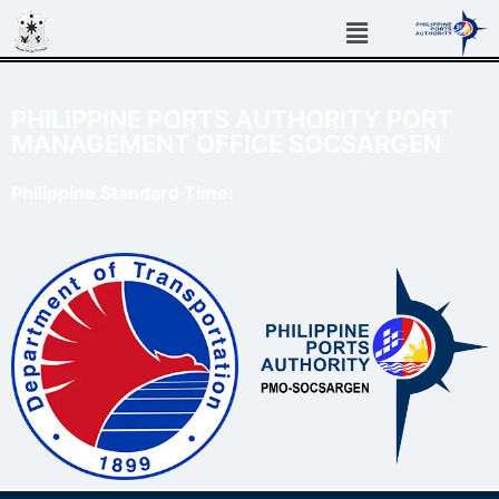
PHILIPPINE PORTS AUTHORITY PORT
MANAGEMENT OFFICE SOCSARGEN
Philippine Standard Time: