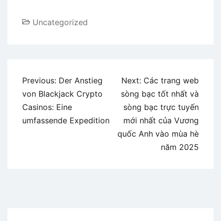
Uncategorized
Previous:
Der Anstieg
Next:
Các trang web
von Blackjack Crypto
sòng bạc tốt nhất và
Casinos: Eine
sòng bạc trực tuyến
umfassende Expedition
mới nhất của Vương
quốc Anh vào mùa hè
năm 2025