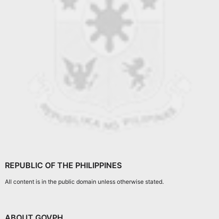
REPUBLIC OF THE PHILIPPINES
All content is in the public domain unless otherwise stated.
ABOUT GOVPH