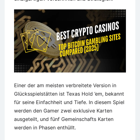
Einer der am meisten verbreitete Version in
Glücksspielstätten ist Texas Hold ’em, bekannt
für seine Einfachheit und Tiefe. In diesem Spiel
werden den Gamer zwei exklusive Karten
ausgeteilt, und fünf Gemeinschafts Karten
werden in Phasen enthüllt.