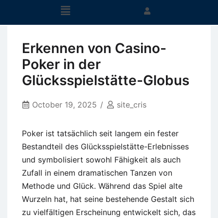
Erkennen von Casino-
Poker in der
Glücksspielstätte-Globus
October 19, 2025
site_cris
Poker ist tatsächlich seit langem ein fester
Bestandteil des Glücksspielstätte-Erlebnisses
und symbolisiert sowohl Fähigkeit als auch
Zufall in einem dramatischen Tanzen von
Methode und Glück. Während das Spiel alte
Wurzeln hat, hat seine bestehende Gestalt sich
zu vielfältigen Erscheinung entwickelt sich, das