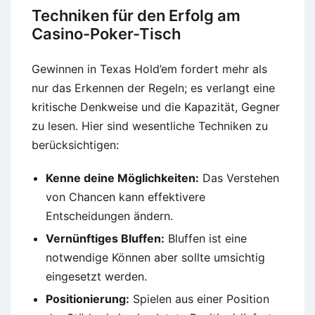
Techniken für den Erfolg am
Casino-Poker-Tisch
Gewinnen in Texas Hold’em fordert mehr als
nur das Erkennen der Regeln; es verlangt eine
kritische Denkweise und die Kapazität, Gegner
zu lesen. Hier sind wesentliche Techniken zu
berücksichtigen:
Kenne deine Möglichkeiten:
Das Verstehen
von Chancen kann effektivere
Entscheidungen ändern.
Vernünftiges Bluffen:
Bluffen ist eine
notwendige Können aber sollte umsichtig
eingesetzt werden.
Positionierung:
Spielen aus einer Position