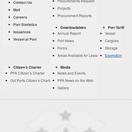
Procurements Request
Contact Us
Projects
Mail
Procurement Reports
Careers
Port Statistics
Downloadables
Port Tariff
Issuances
Annual Report
Vessel
Vessel at Port
Port News
Cargoes
Forms
Storage
Areas Available for Lease
Exemption
Citizen’s Charter
Media
PPA Citizen’s Charter
News and Events
Out Ports Citizen’s Charter
PPA News on the Web
Gallery