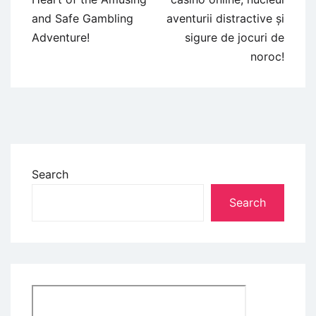
and Safe Gambling
aventurii distractive și
Adventure!
sigure de jocuri de
noroc!
Search
Search