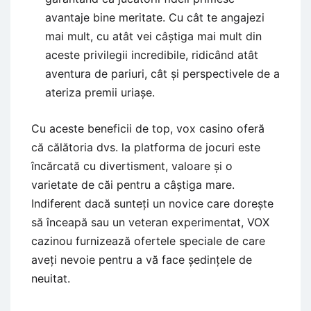
avantaje bine meritate. Cu cât te angajezi
mai mult, cu atât vei câștiga mai mult din
aceste privilegii incredibile, ridicând atât
aventura de pariuri, cât și perspectivele de a
ateriza premii uriașe.
Cu aceste beneficii de top, vox casino oferă
că călătoria dvs. la platforma de jocuri este
încărcată cu divertisment, valoare și o
varietate de căi pentru a câștiga mare.
Indiferent dacă sunteți un novice care dorește
să înceapă sau un veteran experimentat, VOX
cazinou furnizează ofertele speciale de care
aveți nevoie pentru a vă face ședințele de
neuitat.