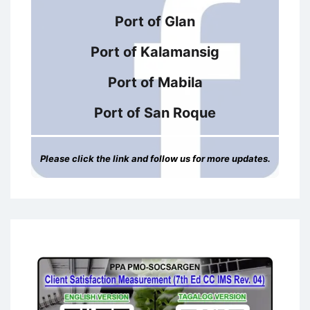
Port of Glan
Port of Kalamansig
Port of Mabila
Port of San Roque
Please click the link and follow us for more updates.