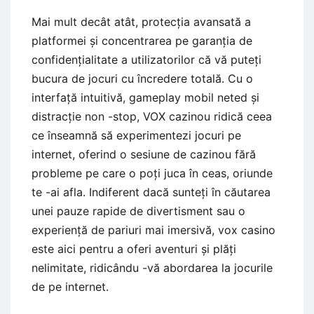
Mai mult decât atât, protecția avansată a
platformei și concentrarea pe garanția de
confidențialitate a utilizatorilor că vă puteți
bucura de jocuri cu încredere totală. Cu o
interfață intuitivă, gameplay mobil neted și
distracție non -stop, VOX cazinou ridică ceea
ce înseamnă să experimentezi jocuri pe
internet, oferind o sesiune de cazinou fără
probleme pe care o poți juca în ceas, oriunde
te -ai afla. Indiferent dacă sunteți în căutarea
unei pauze rapide de divertisment sau o
experiență de pariuri mai imersivă, vox casino
este aici pentru a oferi aventuri și plăți
nelimitate, ridicându -vă abordarea la jocurile
de pe internet.