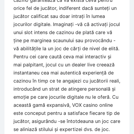
orice fel de jucător, indiferent dacă sunteți un
jucător calificat sau doar intrați în lumea
jocurilor digitale. Imaginați -vă că activați jocul
unui slot intens de cazinou de plată care vă
ține pe marginea scaunului sau provocându -
vă abilitățile la un joc de cărți de nivel de elită.
Pentru cei care caută ceva mai interactiv și
mai palpitant, jocul cu un dealer live creează
instantaneu cea mai autentică experiență de
cazinou în timp ce te angajezi cu jucătorii reali,
introducând un strat de atingere personală și
emoție pe care jocurile digitale nu le oferă. Cu
această gamă expansivă, VOX casino online
este conceput pentru a satisface fiecare tip de
jucător, asigurându -se întotdeauna un joc care
se aliniază stilului și expertizei dvs. de joc.