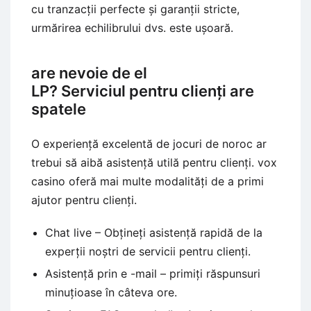
cu tranzacții perfecte și garanții stricte,
urmărirea echilibrului dvs. este ușoară.
are nevoie de el
LP? Serviciul pentru clienți are
spatele
O experiență excelentă de jocuri de noroc ar
trebui să aibă asistență utilă pentru clienți. vox
casino oferă mai multe modalități de a primi
ajutor pentru clienți.
Chat live – Obțineți asistență rapidă de la
experții noștri de servicii pentru clienți.
Asistență prin e -mail – primiți răspunsuri
minuțioase în câteva ore.