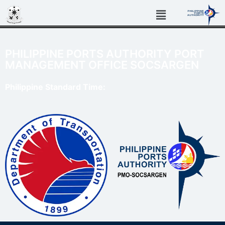
PHILIPPINE PORTS AUTHORITY PORT
MANAGEMENT OFFICE SOCSARGEN
Philippine Standard Time: