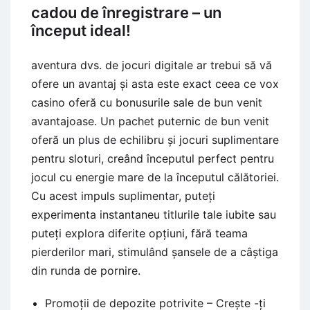
cadou de înregistrare – un
început ideal!
aventura dvs. de jocuri digitale ar trebui să vă
ofere un avantaj și asta este exact ceea ce vox
casino oferă cu bonusurile sale de bun venit
avantajoase. Un pachet puternic de bun venit
oferă un plus de echilibru și jocuri suplimentare
pentru sloturi, creând începutul perfect pentru
jocul cu energie mare de la începutul călătoriei.
Cu acest impuls suplimentar, puteți
experimenta instantaneu titlurile tale iubite sau
puteți explora diferite opțiuni, fără teama
pierderilor mari, stimulând șansele de a câștiga
din runda de pornire.
Promoții de depozite potrivite – Crește -ți