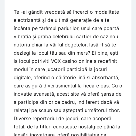
Te -ai gândit vreodată să încerci o modalitate
electrizantă și de ultimă generație de a te
încânta pe tărâmul pariurilor, unul care poartă
vibrația și graba celebrului cartier de cazinou
notoriu chiar la vârful degetelor, lasă -l să te
dezlegi la locul tău sau din mers? Ei bine, ești
la locul potrivit! VOX casino online a redefinit
modul în care jucătorii participă la jocuri
digitale, oferind o călătorie lină și absorbantă,
care asigură divertismentul la fiecare pas. Cu o
inovație avansată, acest site vă oferă șansa de
a participa din orice cadru, indiferent dacă vă
relatați pe scaun sau așteptați următorul zbor.
Diverse repertoriul de jocuri, care acoperă
totul, de la titluri cunoscute nostalgice până la
lansări inovatoare, oferă posibilitatea ca