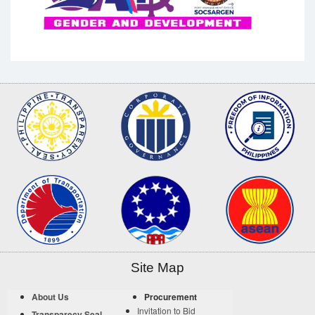
Site Map
About Us
Procurement
Invitation to Bid
Transparecy Seal