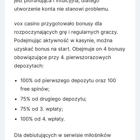
jest piorunująca i intuicyjna, dlatego
utworzenie konta nie stanowi problemu.
vox casino przygotowało bonusy dla
rozpoczynających grę i regularnych graczy.
Podejmując aktywność w kasynie, można
uzyskać bonus na start. Obejmuje on 4 bonusy
obowiązujące przy 4. pierwszorazowych
depozytach:
100% od pierwszego depozytu oraz 100
free spinów;
75% od drugiego depozytu;
75% od 3. wpłaty;
100% od 4. wpłaty.
Dla debiutujących w serwisie miłośników