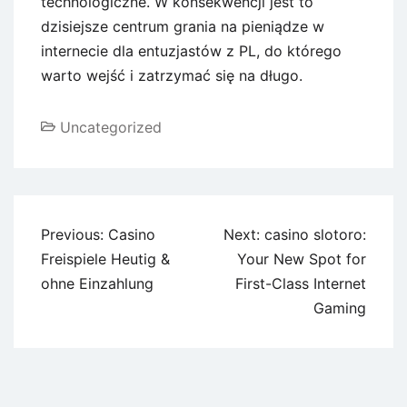
technologiczne. W konsekwencji jest to
dzisiejsze centrum grania na pieniądze w
internecie dla entuzjastów z PL, do którego
warto wejść i zatrzymać się na długo.
Uncategorized
Previous:
Casino
Next:
casino slotoro:
Freispiele Heutig &
Your New Spot for
ohne Einzahlung
First-Class Internet
Gaming