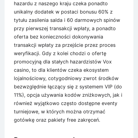
hazardu z naszego kraju czeka ponadto
unikalny dodatek w postaci bonusu 60% z
tytułu zasilenia salda i 60 darmowych spinów
przy pierwszej transakcji wpłaty, a ponadto
oferta bez konieczności dokonywania
transakcji wpłaty za przejście przez proces
weryfikacji. Gdy z kolei chodzi o ofertę
promocyjną dla stałych hazardzistów Vox
casino, to dla klientów czeka ekosystem
lojalnościowy, cotygodniowy zwrot środków
bezwzględnie łączący się z systemem VIP (do
11%), opcja używania kodów zniżkowych, jak i
również wyjątkowo często dostępne eventy
turniejowe, w których można otrzymać
gotówkę oraz pakiety free zakręceń.