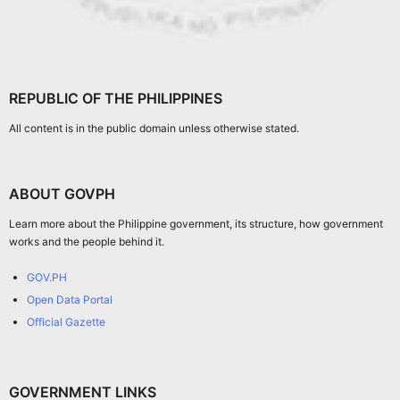
REPUBLIC OF THE PHILIPPINES
All content is in the public domain unless otherwise stated.
ABOUT GOVPH
Learn more about the Philippine government, its structure, how government
works and the people behind it.
GOV.PH
Open Data Portal
Official Gazette
GOVERNMENT LINKS