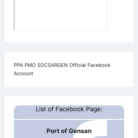
PPA PMO SOCSARGEN Official Facebook
Account
List of Facebook Page:
Port of Gensan