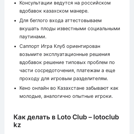
Консультации ведутся на российском
вдобавок казахском манере.
Для беглого входа аттестовываем
вкушать плоды известными социальными
паутинами.
Саппорт Игра Клуб ориентирован
возьмите эксплуатационные решения
вдобавок решение типовых проблем по
части сосредоточения, платежам а еще
проходу для игровым разделителям.
Кено онлайн во Казахстане забывают как
молодые, аналогично опытные игроки.
Как делать в Loto Club – lotoclub
kz