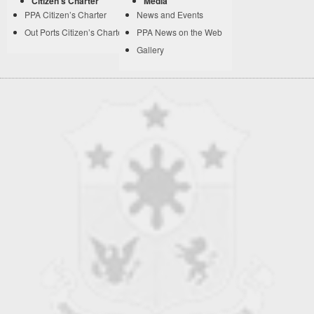
Citizen’s Charter
Media
PPA Citizen’s Charter
News and Events
Out Ports Citizen’s Charter
PPA News on the Web
Gallery