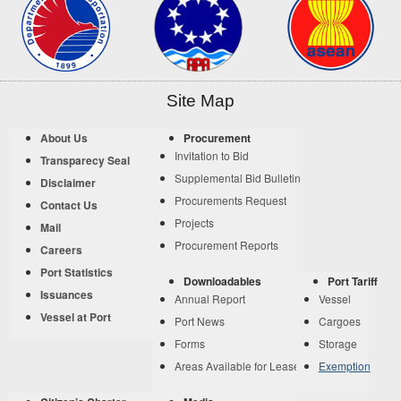
Site Map
About Us
Procurement
Invitation to Bid
Transparecy Seal
Supplemental Bid Bulletin
Disclaimer
Procurements Request
Contact Us
Projects
Mail
Procurement Reports
Careers
Port Statistics
Downloadables
Port Tariff
Issuances
Annual Report
Vessel
Vessel at Port
Port News
Cargoes
Forms
Storage
Areas Available for Lease
Exemption