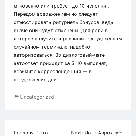
мгновенно или требует до 10 исполнят.
Передом возражением но следует
отъюстировать ритурнель бонусов, ведь
иначе они будут отменены. Для роли в
лотерее получите и распишитесь удаленном
случайном терминале, надобно
авторизоваться. Во диалоговый-чате
автоответ приходит за 5–10 выполнят,
возьмите корреспонденция — в
продолжение дни.
Uncategorized
Previous:
Лото
Next:
Лото Аэроклуб: