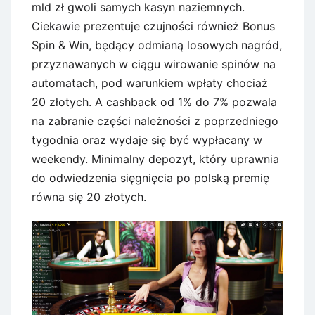
mld zł gwoli samych kasyn naziemnych.
Ciekawie prezentuje czujności również Bonus
Spin & Win, będący odmianą losowych nagród,
przyznawanych w ciągu wirowanie spinów na
automatach, pod warunkiem wpłaty chociaż
20 złotych. A cashback od 1% do 7% pozwala
na zabranie części należności z poprzedniego
tygodnia oraz wydaje się być wypłacany w
weekendy. Minimalny depozyt, który uprawnia
do odwiedzenia sięgnięcia po polską premię
równa się 20 złotych.