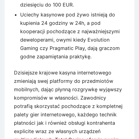
dziesięciu do 100 EUR.
Uciechy kasynowe pod żywo istnieją do
kupienia 24 godziny w 24h, a pod
kooperacji pochodzące z najważniejszymi
deweloperami, owymi kiedy Evolution
Gaming czy Pragmatic Play, dają graczom
godne zapamiętania praktykę.
Dzisiejsze krajowe kasyna internetowego
zmieniają swej platformy do przedmiotów
mobilnych, dając płynną rozgrywkę wyjąwszy
kompromisów w własności. Zawodnicy
potrafią skorzystać pochodzące z kompletnej
palety gier internetowego, każdego technik
płatności jak i również obsługi kontrahenta
explicite wraz ze własnych urządzeń