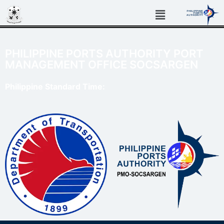
PHILIPPINE PORTS AUTHORITY PORT
MANAGEMENT OFFICE SOCSARGEN
Philippine Standard Time: