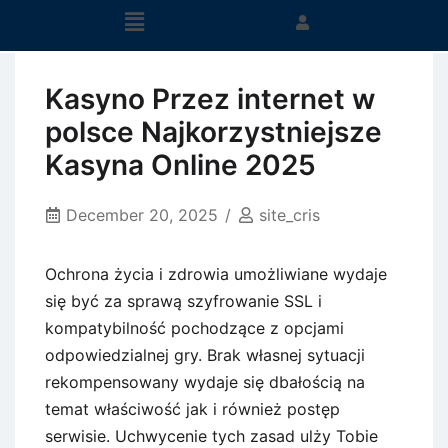
Kasyno Przez internet w
polsce Najkorzystniejsze
Kasyna Online 2025
December 20, 2025
site_cris
Ochrona życia i zdrowia umożliwiane wydaje
się być za sprawą szyfrowanie SSL i
kompatybilność pochodzące z opcjami
odpowiedzialnej gry. Brak własnej sytuacji
rekompensowany wydaje się dbałością na
temat właściwość jak i również postęp
serwisie. Uchwycenie tych zasad ulży Tobie