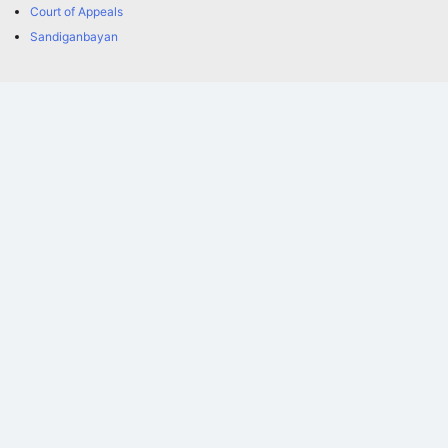
Court of Appeals
Sandiganbayan