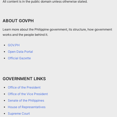
All content is in the public domain unless otherwise stated.
ABOUT GOVPH
Learn more about the Philippine government, its structure, how government
works and the people behind it.
GOV.PH
Open Data Portal
Official Gazette
GOVERNMENT LINKS
Office of the President
Office of the Vice President
Senate of the Philippines
House of Representatives
Supreme Court