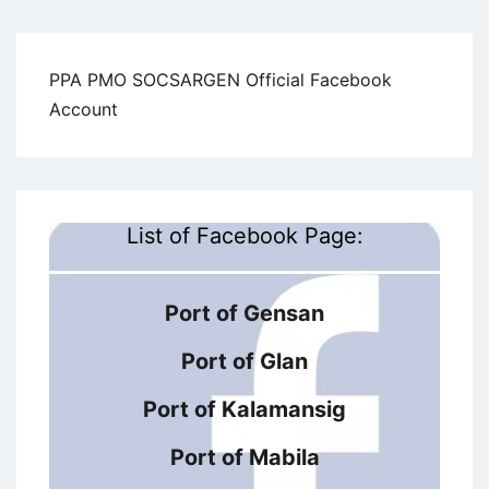
PPA PMO SOCSARGEN Official Facebook
Account
List of Facebook Page:
Port of Gensan
Port of Glan
Port of Kalamansig
Port of Mabila