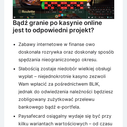
Bądź granie po kasynie online
jest to odpowiedni projekt?
Zabawy internetowe w finanse owo
doskonała rozrywka oraz doskonały sposób
spędzania nieograniczonego okresu.
Słabością zostaje niedobór wielkiej obsługi
wypłat – niejednokrotnie kasyno zezwoli
Wam wpłacić za pośrednictwem BLIK,
jednak do odwiedzenia należności będziesz
zobligowany zużytkować przelewu
bankowego bądź e-portfela.
Paysafecard osiągalny wydaje się być przy
kilku wariantach wartościowych – od czasu