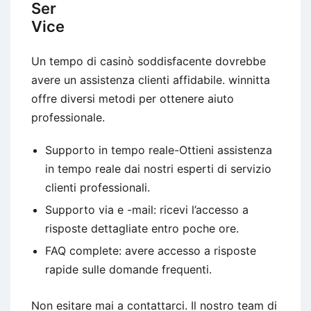
Ser
Vice
Un tempo di casinò soddisfacente dovrebbe
avere un assistenza clienti affidabile. winnitta
offre diversi metodi per ottenere aiuto
professionale.
Supporto in tempo reale-Ottieni assistenza
in tempo reale dai nostri esperti di servizio
clienti professionali.
Supporto via e -mail: ricevi l’accesso a
risposte dettagliate entro poche ore.
FAQ complete: avere accesso a risposte
rapide sulle domande frequenti.
Non esitare mai a contattarci. Il nostro team di