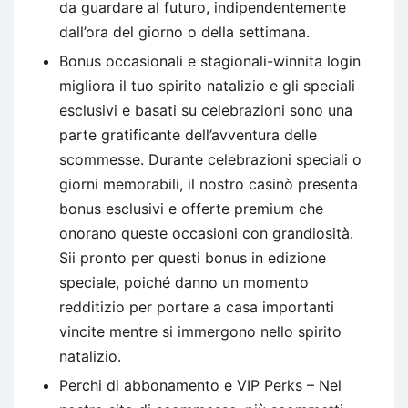
da guardare al futuro, indipendentemente
dall’ora del giorno o della settimana.
Bonus occasionali e stagionali-winnita login
migliora il tuo spirito natalizio e gli speciali
esclusivi e basati su celebrazioni sono una
parte gratificante dell’avventura delle
scommesse. Durante celebrazioni speciali o
giorni memorabili, il nostro casinò presenta
bonus esclusivi e offerte premium che
onorano queste occasioni con grandiosità.
Sii pronto per questi bonus in edizione
speciale, poiché danno un momento
redditizio per portare a casa importanti
vincite mentre si immergono nello spirito
natalizio.
Perchi di abbonamento e VIP Perks – Nel