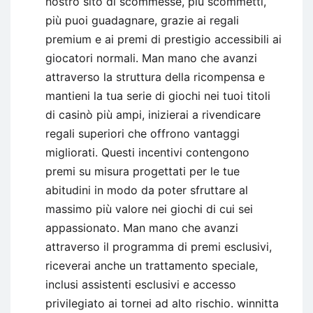
nostro sito di scommesse, più scommetti,
più puoi guadagnare, grazie ai regali
premium e ai premi di prestigio accessibili ai
giocatori normali. Man mano che avanzi
attraverso la struttura della ricompensa e
mantieni la tua serie di giochi nei tuoi titoli
di casinò più ampi, inizierai a rivendicare
regali superiori che offrono vantaggi
migliorati. Questi incentivi contengono
premi su misura progettati per le tue
abitudini in modo da poter sfruttare al
massimo più valore nei giochi di cui sei
appassionato. Man mano che avanzi
attraverso il programma di premi esclusivi,
riceverai anche un trattamento speciale,
inclusi assistenti esclusivi e accesso
privilegiato ai tornei ad alto rischio. winnitta