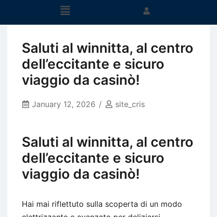
Saluti al winnitta, al centro
dell’eccitante e sicuro
viaggio da casinò!
January 12, 2026
site_cris
Saluti al winnitta, al centro
dell’eccitante e sicuro
viaggio da casinò!
Hai mai riflettuto sulla scoperta di un modo
elettrizzante e avanzato per deliziarsi