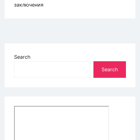
заключения
Search
Search