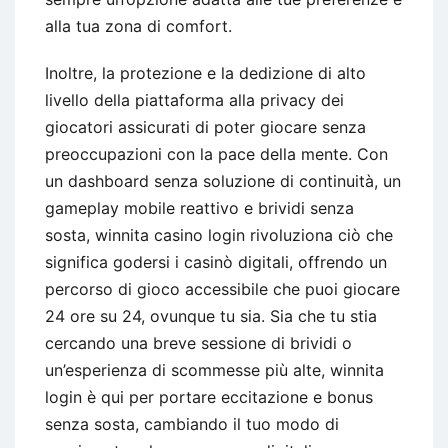
alla tua zona di comfort.
Inoltre, la protezione e la dedizione di alto
livello della piattaforma alla privacy dei
giocatori assicurati di poter giocare senza
preoccupazioni con la pace della mente. Con
un dashboard senza soluzione di continuità, un
gameplay mobile reattivo e brividi senza
sosta, winnita casino login rivoluziona ciò che
significa godersi i casinò digitali, offrendo un
percorso di gioco accessibile che puoi giocare
24 ore su 24, ovunque tu sia. Sia che tu stia
cercando una breve sessione di brividi o
un’esperienza di scommesse più alte, winnita
login è qui per portare eccitazione e bonus
senza sosta, cambiando il tuo modo di