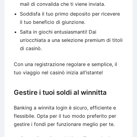
mail di convalida che ti viene inviata.
Soddisfa il tuo primo deposito per ricevere
il tuo beneficio di giunzione.
Salta in giochi entusiasmanti! Dai
un’occhiata a una selezione premium di titoli
di casinò.
Con una registrazione regolare e semplice, il
tuo viaggio nel casinò inizia all’istante!
Gestire i tuoi soldi al winnitta
Banking a winnita login è sicuro, efficiente e
flessibile. Opta per il tuo modo preferito per
gestire i fondi per funzionare meglio per te.