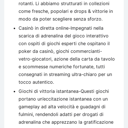
rotanti. Li abbiamo strutturati in collezioni
come fresche, popolari e drops & vittorie in
modo da poter scegliere senza sforzo.
Casinò in diretta online-Impegnati nella
scarica di adrenalina del gioco interattivo
con ospiti di giochi esperti che ospitano il
poker da casinò, giochi commercianti-
vetro-giocatori, azione della carta da tavolo
e scommesse numeriche fortunate, tutti
consegnati in streaming ultra-chiaro per un
tocco autentico.
Giochi di vittoria istantanea-Questi giochi
portano un’eccitazione istantanea con un
gameplay ad alta velocità e guadagni di
fulmini, rendendoli adatti per drogati di
adrenalina che apprezzano la gratificazione