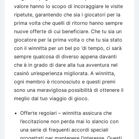
valore hanno lo scopo di incoraggiare le visite
ripetute, garantendo che sia i giocatori per la
prima volta che quelli di ritorno hanno sempre
nuove offerte di cui beneficiare. Che tu sia un
giocatore per la prima volta o che tu sia stato
con il winnitta per un bel po ‘di tempo, ci sarà
sempre qualcosa di diverso appena davanti
che è in grado di dare alla tua avventura nel
casinò un’esperienza migliorata. A winnitta,
ogni membro è riconosciuto e questi premi
sono una meravigliosa possibilità di ottenere il
meglio dal tuo viaggio di gioco.
Offerte regolari – winnitta assicura che
l’eccitazione non perda mai lo slancio con
una serie di frequenti accordi speciali
progettati per mantenere l’interesse. Questi