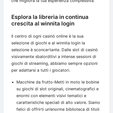
che migliora la tua esperienza complessiva.
Esplora la libreria in continua
crescita al winnita login
Il centro di ogni casinò online è la sua
selezione di giochi e al winnita login la
selezione è sconcertante. Dalle slot di casinò
visivamente sbalorditivi a intense sessioni di
giochi di streaming, abbiamo sempre opzioni
per adattarsi a tutti i giocatori.
Macchine da frutto-Metti in moto le bobine
su giochi di slot originali, cinematografici e
enormi con elementi visivi tematici e
caratteristiche speciali di alto valore. Siamo
felici di offrirti un’enorme biblioteca di titoli