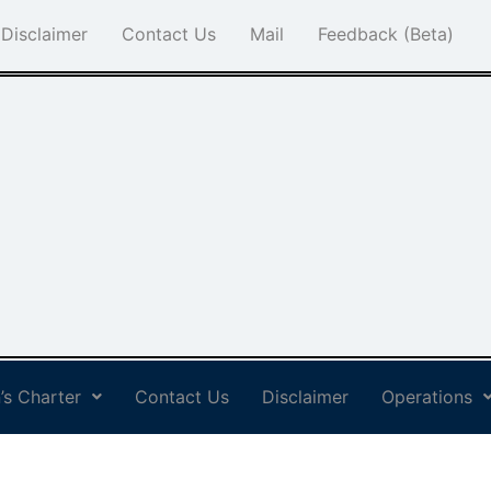
Disclaimer
Contact Us
Mail
Feedback (Beta)
’s Charter
Contact Us
Disclaimer
Operations