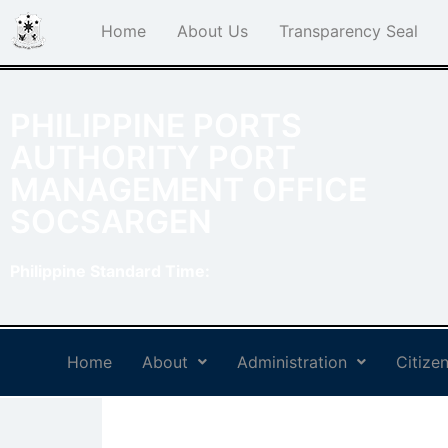
Home
About Us
Transparency Seal
PHILIPPINE PORTS
AUTHORITY PORT
MANAGEMENT OFFICE
SOCSARGEN
Philippine Standard Time:
Home
About
Administration
Citizen