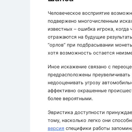
Человеческое восприятие возможн
подвержено многочисленным искаж
известных – ошибка игрока, когда 
отражаются на будущие результаты
“орлов” при подбрасывании монет
хотя возможность остается неизм
Иное искажение связано с переоц
предрасположены преувеличивать 
недооценивать угрозу автомобильно
аффективно окрашенные происшест
более вероятными.
Эвристика доступности принуждае
тому, насколько легко они способ
версия
специфики работы запомина