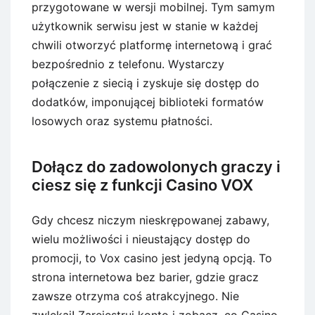
przygotowane w wersji mobilnej. Tym samym
użytkownik serwisu jest w stanie w każdej
chwili otworzyć platformę internetową i grać
bezpośrednio z telefonu. Wystarczy
połączenie z siecią i zyskuje się dostęp do
dodatków, imponującej biblioteki formatów
losowych oraz systemu płatności.
Dołącz do zadowolonych graczy i
ciesz się z funkcji Casino VOX
Gdy chcesz niczym nieskrępowanej zabawy,
wielu możliwości i nieustający dostęp do
promocji, to Vox casino jest jedyną opcją. To
strona internetowa bez barier, gdzie gracz
zawsze otrzyma coś atrakcyjnego. Nie
zwlekaj! Zarejestruj konto i zobacz, co Casino