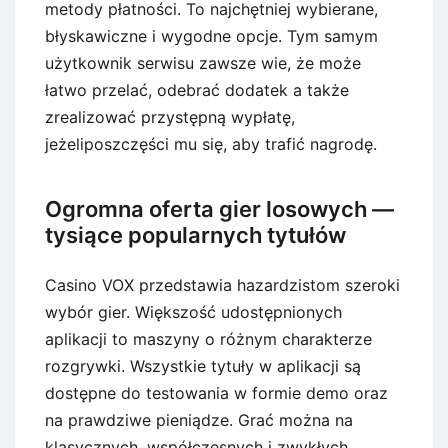
metody płatności. To najchętniej wybierane,
błyskawiczne i wygodne opcje. Tym samym
użytkownik serwisu zawsze wie, że może
łatwo przelać, odebrać dodatek a także
zrealizować przystępną wypłatę,
jeżeliposzczęści mu się, aby trafić nagrodę.
Ogromna oferta gier losowych —
tysiące popularnych tytułów
Casino VOX przedstawia hazardzistom szeroki
wybór gier. Większość udostępnionych
aplikacji to maszyny o różnym charakterze
rozgrywki. Wszystkie tytuły w aplikacji są
dostępne do testowania w formie demo oraz
na prawdziwe pieniądze. Grać można na
klasycznych, współczesnych i zwykłych