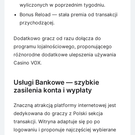
wyliczonych w poprzednim tygodniu.
Bonus Reload — stała premia od transakcji
przychodzącej.
Dodatkowo gracz od razu dołącza do
programu lojalnościowego, proponującego
różnorodne dodatkowe ulepszenia używania
Casino VOX.
Usługi Bankowe — szybkie
zasilenia konta i wypłaty
Znaczną atrakcją platformy internetowej jest
dedykowana do graczy z Polski sekcja
transakcji. Witryna adaptuje się po po
logowaniu i proponuje najczęściej wybierane