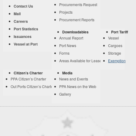
Procurements Request
Contact Us
Projects
Mail
Procurement Reports
Careers
Port Statistics
Downloadables
Port Tariff
Issuances
Annual Report
Vessel
Vessel at Port
Port News
Cargoes
Forms
Storage
Areas Available for Lease
Exemption
Citizen’s Charter
Media
PPA Citizen’s Charter
News and Events
Out Ports Citizen’s Charter
PPA News on the Web
Gallery