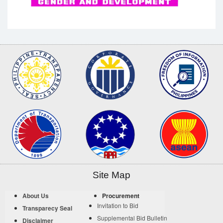
Site Map
About Us
Procurement
Invitation to Bid
Transparecy Seal
Supplemental Bid Bulletin
Disclaimer