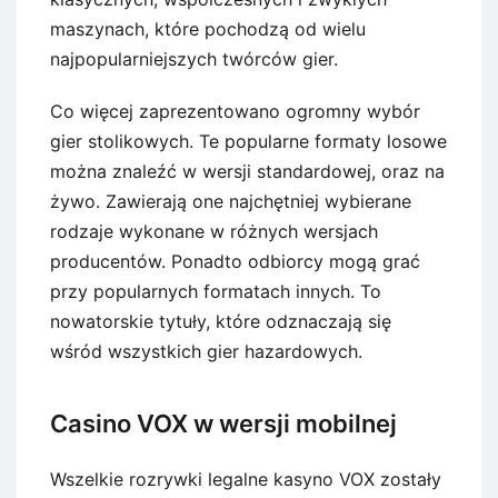
maszynach, które pochodzą od wielu
najpopularniejszych twórców gier.
Co więcej zaprezentowano ogromny wybór
gier stolikowych. Te popularne formaty losowe
można znaleźć w wersji standardowej, oraz na
żywo. Zawierają one najchętniej wybierane
rodzaje wykonane w różnych wersjach
producentów. Ponadto odbiorcy mogą grać
przy popularnych formatach innych. To
nowatorskie tytuły, które odznaczają się
wśród wszystkich gier hazardowych.
Casino VOX w wersji mobilnej
Wszelkie rozrywki legalne kasyno VOX zostały