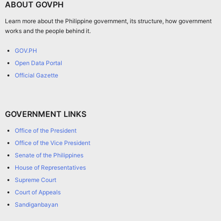
ABOUT GOVPH
Learn more about the Philippine government, its structure, how government
works and the people behind it.
GOV.PH
Open Data Portal
Official Gazette
GOVERNMENT LINKS
Office of the President
Office of the Vice President
Senate of the Philippines
House of Representatives
Supreme Court
Court of Appeals
Sandiganbayan