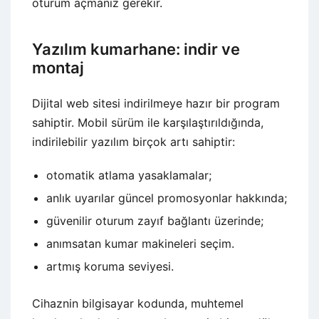
oturum açmanız gerekir.
Yazılım kumarhane: indir ve
montaj
Dijital web sitesi indirilmeye hazır bir program
sahiptir. Mobil sürüm ile karşılaştırıldığında,
indirilebilir yazılım birçok artı sahiptir:
otomatik atlama yasaklamalar;
anlık uyarılar güncel promosyonlar hakkında;
güvenilir oturum zayıf bağlantı üzerinde;
anımsatan kumar makineleri seçim.
artmış koruma seviyesi.
Cihaznin bilgisayar kodunda, muhtemel