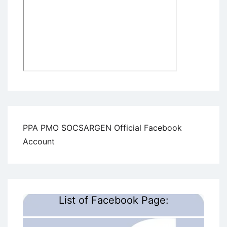
PPA PMO SOCSARGEN Official Facebook
Account
List of Facebook Page: