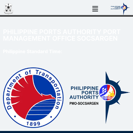
PHILIPPINE PORTS AUTHORITY PORT
MANAGEMENT OFFICE SOCSARGEN
Philippine Standard Time: