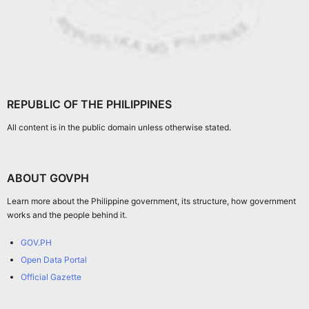
REPUBLIC OF THE PHILIPPINES
All content is in the public domain unless otherwise stated.
ABOUT GOVPH
Learn more about the Philippine government, its structure, how government
works and the people behind it.
GOV.PH
Open Data Portal
Official Gazette