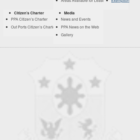
Areas Available for Lease
Exemption
Citizen’s Charter
Media
PPA Citizen’s Charter
News and Events
Out Ports Citizen’s Charter
PPA News on the Web
Gallery