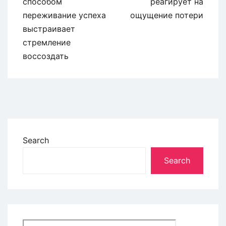
способом
реагирует на
переживание успеха
ощущение потери
выстраивает
стремление
воссоздать
Search
Search