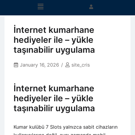
İnternet kumarhane
hediyeler ile – yükle
taşınabilir uygulama
January 16, 2026
site_cris
İnternet kumarhane
hediyeler ile – yükle
taşınabilir uygulama
Kumar kulübü 7 Slots yalnızca sabit cihazların
kullanıcılarına değil, aynı zamanda mobil