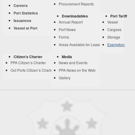
Procurement Reports
Careers
Port Statistics
Downloadables
Port Tariff
Issuances
Annual Report
Vessel
Vessel at Port
Port News
Cargoes
Forms
Storage
Areas Available for Lease
Exemption
Citizen’s Charter
Media
PPA Citizen’s Charter
News and Events
Out Ports Citizen’s Charter
PPA News on the Web
Gallery