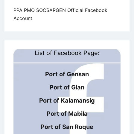
PPA PMO SOCSARGEN Official Facebook
Account
List of Facebook Page:
Port of Gensan
Port of Glan
Port of Kalamansig
Port of Mabila
Port of San Roque