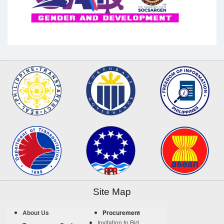
Site Map
About Us
Procurement
Invitation to Bid