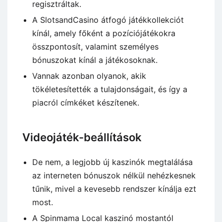
regisztráltak.
A SlotsandCasino átfogó játékkollekciót
kínál, amely főként a pozíciójátékokra
összpontosít, valamint személyes
bónuszokat kínál a játékosoknak.
Vannak azonban olyanok, akik
tökéletesítették a tulajdonságait, és így a
piacról címkéket készítenek.
Videojáték-beállítások
De nem, a legjobb új kaszinók megtalálása
az interneten bónuszok nélkül nehézkesnek
tűnik, mivel a kevesebb rendszer kínálja ezt
most.
A Spinmama Local kaszinó mostantól