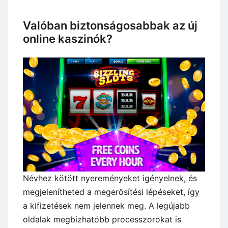
Valóban biztonságosabbak az új
online kaszinók?
Névhez kötött nyereményeket igényelnek, és
megjelenítheted a megerősítési lépéseket, így
a kifizetések nem jelennek meg. A legújabb
oldalak megbízhatóbb processzorokat is