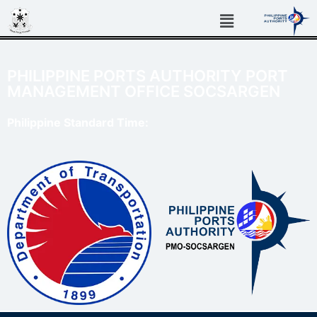
PHILIPPINE PORTS AUTHORITY PORT
MANAGEMENT OFFICE SOCSARGEN
Philippine Standard Time: