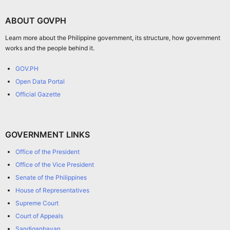
ABOUT GOVPH
Learn more about the Philippine government, its structure, how government
works and the people behind it.
GOV.PH
Open Data Portal
Official Gazette
GOVERNMENT LINKS
Office of the President
Office of the Vice President
Senate of the Philippines
House of Representatives
Supreme Court
Court of Appeals
Sandiganbayan