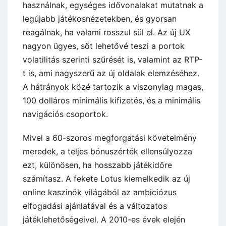
használnak, egységes idővonalakat mutatnak a
legújabb játékosnézetekben, és gyorsan
reagálnak, ha valami rosszul sül el. Az új UX
nagyon ügyes, sőt lehetővé teszi a portok
volatilitás szerinti szűrését is, valamint az RTP-
t is, ami nagyszerű az új oldalak elemzéséhez.
A hátrányok közé tartozik a viszonylag magas,
100 dolláros minimális kifizetés, és a minimális
navigációs csoportok.
Mivel a 60-szoros megforgatási követelmény
meredek, a teljes bónuszérték ellensúlyozza
ezt, különösen, ha hosszabb játékidőre
számítasz. A fekete Lotus kiemelkedik az új
online kaszinók világából az ambiciózus
elfogadási ajánlatával és a változatos
játéklehetőségeivel. A 2010-es évek elején