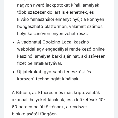
nagyon nyerő jackpotokat kínál, amelyek
több százezer dollárt is elérhetnek, és
kiváló felhasználói élményt nyújt a könnyen
böngészhető platformon, valamint számos
helyi kaszinóversenyen vehet részt.
A vadonatúj Coolzino Local kaszinó
weboldal egy engedéllyel rendelkező online
kaszinó, amelyet bárki ajánlhat, aki szívesen
fizet be hitelkártyával.
Új játékokat, gyorsabb terjesztést és
korszerű technológiát kínálnak.
A Bitcoin, az Ethereum és más kriptovaluták
azonnali helyeket kínálnak, és a kifizetések 10-
60 percen belül történnek, a rendszer
blokkolásától függően.