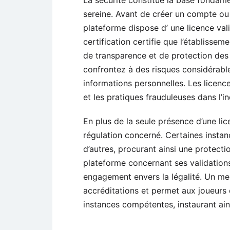
La sécurité constitue la base fondame
sereine. Avant de créer un compte ou
plateforme dispose d’ une licence va
certification certifie que l’établisse
de transparence et de protection des j
confrontez à des risques considérabl
informations personnelles. Les licenc
et les pratiques frauduleuses dans l’in
En plus de la seule présence d’une lic
régulation concerné. Certaines instan
d’autres, procurant ainsi une protect
plateforme concernant ses validation
engagement envers la légalité. Un mei
accréditations et permet aux joueurs 
instances compétentes, instaurant ain