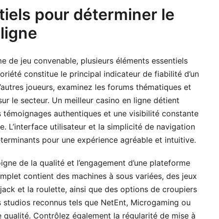
tiels pour déterminer le
 ligne
 de jeu convenable, plusieurs éléments essentiels
riété constitue le principal indicateur de fiabilité d’un
d’autres joueurs, examinez les forums thématiques et
sur le secteur. Un meilleur casino en ligne détient
 témoignages authentiques et une visibilité constante
 L’interface utilisateur et la simplicité de navigation
terminants pour une expérience agréable et intuitive.
igne de la qualité et l’engagement d’une plateforme
omplet contient des machines à sous variées, des jeux
ack et la roulette, ainsi que des options de croupiers
es studios reconnus tels que NetEnt, Microgaming ou
qualité. Contrôlez également la régularité de mise à