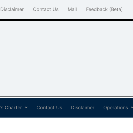
Disclaimer
Contact Us
Mail
Feedback (Beta)
’s Charter
Contact Us
Disclaimer
Operations