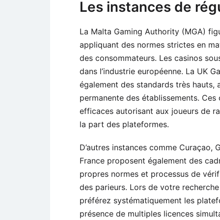
Les instances de rég
La Malta Gaming Authority (MGA) figu
appliquant des normes strictes en mati
des consommateurs. Les casinos sous 
dans l’industrie européenne. La UK 
également des standards très hauts, a
permanente des établissements. Ces
efficaces autorisant aux joueurs de 
la part des plateformes.
D’autres instances comme Curaçao, Gi
France proposent également des cadr
propres normes et processus de vérifi
des parieurs. Lors de votre recherche 
préférez systématiquement les platef
présence de multiples licences simul