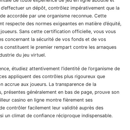
ntale de toute expérience de jeu en ligne aboutie et
 d’effectuer un dépôt, contrôlez impérativement que la
lide accordée par une organisme reconnue. Cette
ment respecte des normes exigeantes en matière d’équité,
oueurs. Sans cette certification officielle, vous vous
es concernant la sécurité de vos fonds et de vos
es constituent le premier rempart contre les arnaques
dustrie du jeu virtuel.
ence, étudiez attentivement l’identité de l’organisme de
ces appliquent des contrôles plus rigoureux que
ion accrue aux joueurs. La transparence de la
s, présentes généralement en bas de page, prouve son
lleur casino en ligne montre fièrement ses
de contrôler facilement leur validité auprès des
si un climat de confiance réciproque indispensable.