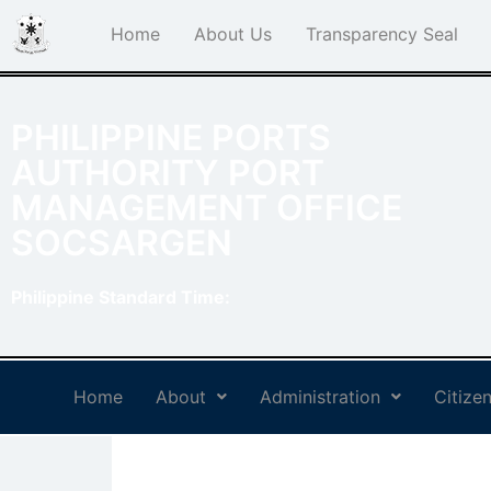
Home
About Us
Transparency Seal
PHILIPPINE PORTS
AUTHORITY PORT
MANAGEMENT OFFICE
SOCSARGEN
Philippine Standard Time:
Home
About
Administration
Citizen