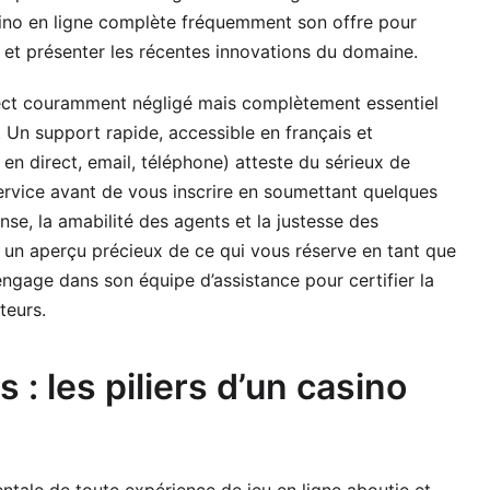
asino en ligne complète fréquemment son offre pour
 et présenter les récentes innovations du domaine.
pect couramment négligé mais complètement essentiel
. Un support rapide, accessible en français et
en direct, email, téléphone) atteste du sérieux de
 service avant de vous inscrire en soumettant quelques
nse, la amabilité des agents et la justesse des
 un aperçu précieux de ce qui vous réserve en tant que
ngage dans son équipe d’assistance pour certifier la
ateurs.
s : les piliers d’un casino