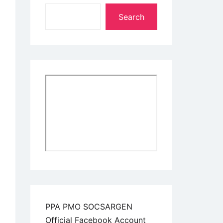
Search
PPA PMO SOCSARGEN
Official Facebook Account