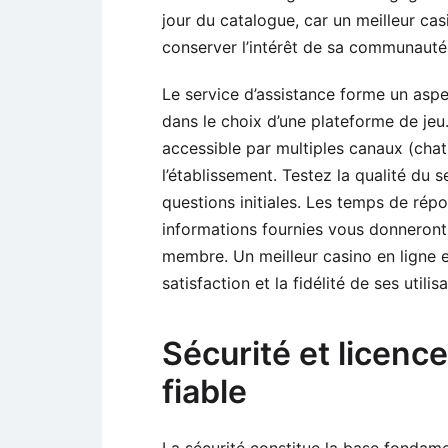
jour du catalogue, car un meilleur c
conserver l’intérêt de sa communauté
Le service d’assistance forme un as
dans le choix d’une plateforme de jeu
accessible par multiples canaux (chat 
l’établissement. Testez la qualité du
questions initiales. Les temps de répo
informations fournies vous donneront
membre. Un meilleur casino en ligne e
satisfaction et la fidélité de ses utilis
Sécurité et licence
fiable