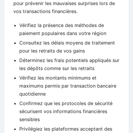
pour prévenir les mauvaises surprises lors de
vos transactions financières.
Vérifiez la présence des méthodes de
paiement populaires dans votre région
Consultez les délais moyens de traitement
pour les retraits de vos gains
Déterminez les frais potentiels appliqués sur
les dépôts comme sur les retraits
Vérifiez les montants minimums et
maximums permis par transaction bancaire
quotidienne
Confirmez que les protocoles de sécurité
sécurisent vos informations financières
sensibles
Privilégiez les plateformes acceptant des