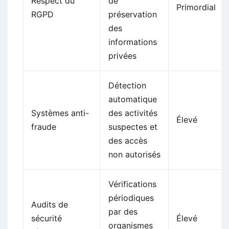
Respect du
de
Primordial
RGPD
préservation
des
informations
privées
Détection
automatique
Systèmes anti-
des activités
Élevé
fraude
suspectes et
des accès
non autorisés
Vérifications
périodiques
Audits de
par des
sécurité
Élevé
organismes