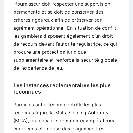
l’fournisseur doit respecter une supervision
permanente et se doit de conserver des
critères rigoureux afin de préserver son
agrément opérationnel. En situation de conflit,
les gamblers disposent également d’un droit
de recours devant l’autorité régulatrice, ce qui
procure une protection juridique
supplémentaire et renforce la sécurité globale
de l’expérience de jeu.
Les instances réglementaires les plus
reconnues
Parmi les autorités de contrôle les plus
reconnus figure la Malta Gaming Authority
(MGA), qui encadre de nombreux opérateurs
européens et impose des exigences très