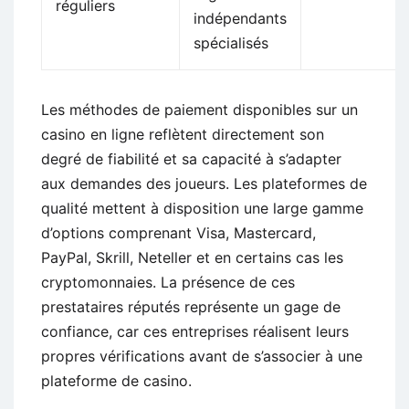
réguliers
indépendants
spécialisés
Les méthodes de paiement disponibles sur un
casino en ligne reflètent directement son
degré de fiabilité et sa capacité à s’adapter
aux demandes des joueurs. Les plateformes de
qualité mettent à disposition une large gamme
d’options comprenant Visa, Mastercard,
PayPal, Skrill, Neteller et en certains cas les
cryptomonnaies. La présence de ces
prestataires réputés représente un gage de
confiance, car ces entreprises réalisent leurs
propres vérifications avant de s’associer à une
plateforme de casino.