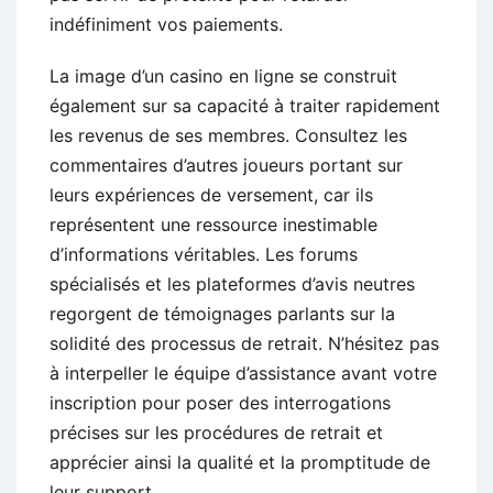
indéfiniment vos paiements.
La image d’un casino en ligne se construit
également sur sa capacité à traiter rapidement
les revenus de ses membres. Consultez les
commentaires d’autres joueurs portant sur
leurs expériences de versement, car ils
représentent une ressource inestimable
d’informations véritables. Les forums
spécialisés et les plateformes d’avis neutres
regorgent de témoignages parlants sur la
solidité des processus de retrait. N’hésitez pas
à interpeller le équipe d’assistance avant votre
inscription pour poser des interrogations
précises sur les procédures de retrait et
apprécier ainsi la qualité et la promptitude de
leur support.