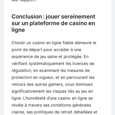
Conclusion : jouer sereinement
sur un plateforme de casino en
ligne
Choisir un casino en ligne fiable demeure le
point de départ pour accéder à une
expérience de jeu saine et protégée. En
vérifiant systématiquement les licences de
régulation, en examinant les mesures de
protection en vigueur, et en parcourant les
retours des autres gamers, vous diminuez
significativement les risques liés au jeu en
ligne. L’honnêteté d’une casino en ligne se
révèle à travers ses conditions générales
claires, ses politiques de retrait détaillées et