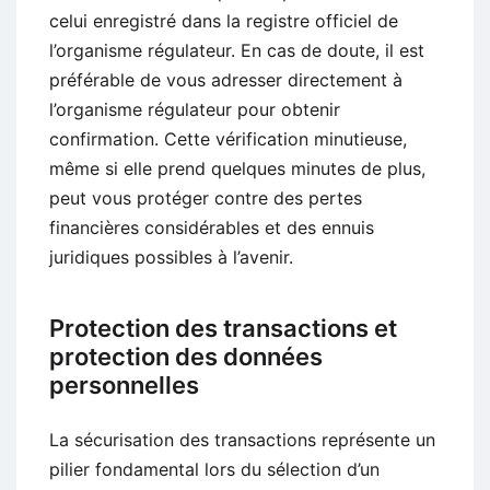
celui enregistré dans la registre officiel de
l’organisme régulateur. En cas de doute, il est
préférable de vous adresser directement à
l’organisme régulateur pour obtenir
confirmation. Cette vérification minutieuse,
même si elle prend quelques minutes de plus,
peut vous protéger contre des pertes
financières considérables et des ennuis
juridiques possibles à l’avenir.
Protection des transactions et
protection des données
personnelles
La sécurisation des transactions représente un
pilier fondamental lors du sélection d’un