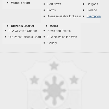
Vessel at Port
Port News
Cargoes
Forms
Storage
Areas Available for Lease
Exemption
Citizen’s Charter
Media
PPA Citizen’s Charter
News and Events
Out Ports Citizen’s Charter
PPA News on the Web
Gallery