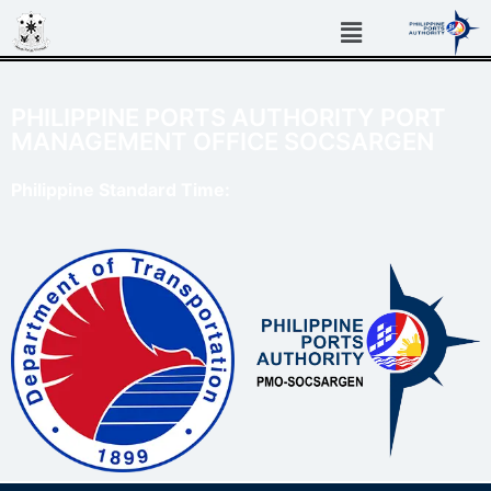
PHILIPPINE PORTS AUTHORITY PORT
MANAGEMENT OFFICE SOCSARGEN
Philippine Standard Time: