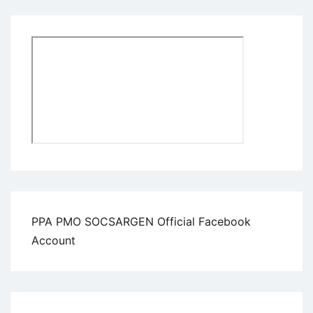
PPA PMO SOCSARGEN Official Facebook
Account