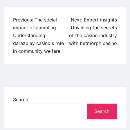
Previous:
The social
Next:
Expert insights
impact of gambling
Unveiling the secrets
Understanding
of the casino industry
darazplay casino's role
with betmorph casino
in community welfare
Search
Search