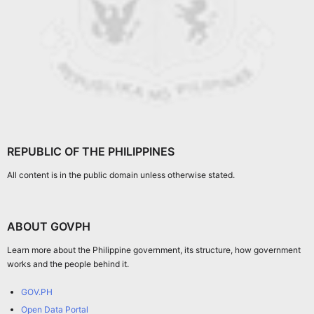
REPUBLIC OF THE PHILIPPINES
All content is in the public domain unless otherwise stated.
ABOUT GOVPH
Learn more about the Philippine government, its structure, how government
works and the people behind it.
GOV.PH
Open Data Portal